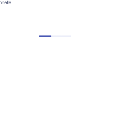
nelle.
sif selon les
 dans des supports