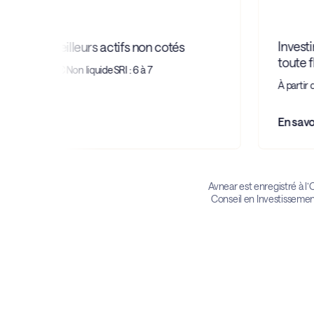
Investi
er aux meilleurs actifs non cotés
toute fle
ir de 100 000€
Non liquide
SRI : 6 à 7
À partir 
voir plus
En savoi
Avnear est enregistré à 
Conseil en Investisseme