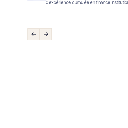
d’expérience cumulée en finance institution
Investissement progres
tive
conditions de marchés
e)
ETF