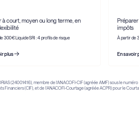
r à court, moyen ou long terme, en
Préparer s
xibilité
impôts
de 300€
Liquide
SRI : 4 profils de risque
À partir de 
r plus
En savoir p
l’ORIAS (24001416), membre de l’ANACOFI-CIF (agréée AMF) sous le numéro E
nts Financiers (CIF), et de l’ANACOFI-Courtage (agréée ACPR) pour le Court