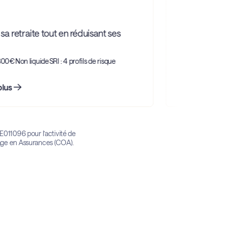
a retraite tout en réduisant ses
Cibler un re
À partir de 50 
300€
Non liquide
SRI : 4 profils de risque
lus
En savoir plus
011096 pour l’activité de
age en Assurances (COA).