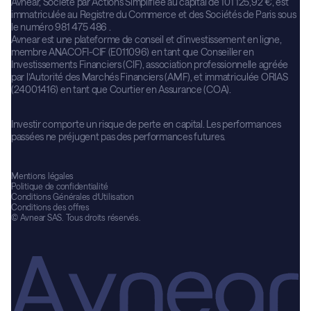
Avnear, Société par Actions Simplifiée au capital de 101 125,92 €, est
immatriculée au Registre du Commerce et des Sociétés de Paris sous
le numéro 981 475 486 .
Avnear est une plateforme de conseil et d’investissement en ligne,
membre ANACOFI-CIF (E011096) en tant que Conseiller en
Investissements Financiers (CIF), association professionnelle agréée
par l’Autorité des Marchés Financiers (AMF), et immatriculée ORIAS
(24001416) en tant que Courtier en Assurance (COA).
Investir comporte un risque de perte en capital. Les performances
passées ne préjugent pas des performances futures.
Mentions légales
Politique de confidentialité
Conditions Générales d’Utilisation
Conditions des offres
© Avnear SAS. Tous droits réservés.