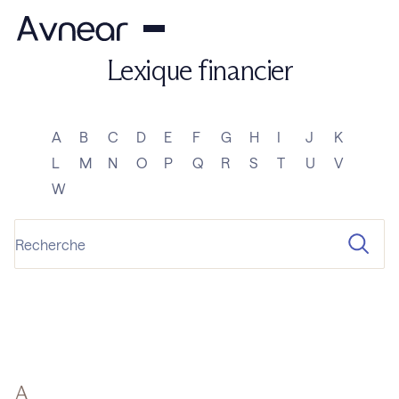
Lexique financier
A
B
C
D
E
F
G
H
I
J
K
L
M
N
O
P
Q
R
S
T
U
V
W
A