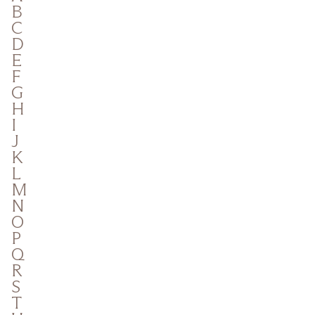
B
C
D
E
F
G
H
I
J
K
L
M
N
O
P
Q
R
S
T