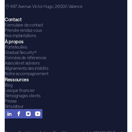
497 Avenue Victor Hugo, 26000 Valence
Contact
Formulaire de contact
Prendre rendez-vous
Nos implantations
À propos
Portefeuilles
Gradual Security®
Données de références
Associés et advisors
Alignements des intérêts
Notre accompagnement
Ressources
Blog
Lexique financier
Témoignages clients
Presse
Simulateur