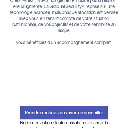
Chez Avnear, la technologie ne remplace pas la relation :
elle l’augmente. La Gradual Security® repose sur une
technologie avancée, mais chaque allocation est pensée
avec vous, en tenant compte de votre situation
patrimoniale, de vos objectifs et de votre sensibilité au
risque.
Vous bénéficiez d’un accompagnement complet :
Une simulation initiale personnalisée pour modéliser vos
flux et votre profil investisseur
Des revues périodiques de votre allocation, avec
ajustements validés à chaque étape
Un interlocuteur Avnear dédié, disponible pour tout
arbitrage, suivi réglementaire ou évolution de votre
Une pédagogie claire pour comprendre vos supports,
situation
vos performances et les mouvements du moteur GS®
Prendre rendez-vous avec un conseiller
Notre conviction : l’automatisation doit servir la