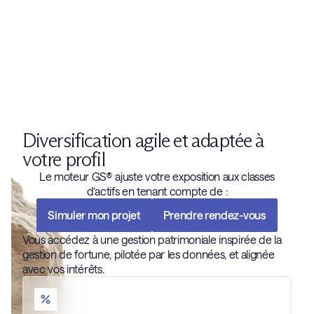
Grâce à une allocation progressive corrélée aux
conditions de marché, la stratégie Gradual Security® vise
à réduire le risque d’investissement en période de
marché surévalué. L’objectif est clair : éviter d’investir
massivement au mauvais moment, en répartissant
l’exposition de manière plus prudente pour limiter le
drawdown potentiel à l’entrée.
Diversification agile et adaptée à
votre profil
Le moteur GS® ajuste votre exposition aux classes
d’actifs en tenant compte de :
Simuler mon projet
Prendre rendez-vous
Vous accédez à une gestion patrimoniale inspirée de la
gestion de fortune, pilotée par les données, et alignée
avec vos intérêts.