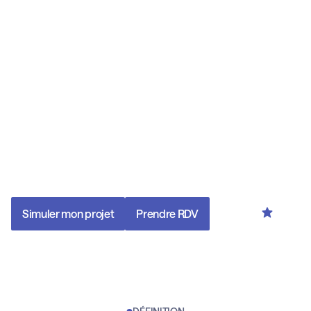
Gradual Security® : Investir
intelligemment, avec sérénité
Une technologie de gestion inspirée des pratiques
institutionnelles, rendue accessible dès 1000 €.
Grâce à notre technologie propriétaire Gradual Security®,
vous entrez progressivement sur les marchés en limitant les
pics de risque, tout en maximisant votre potentiel de
performance.
Simuler mon projet
Prendre RDV
Noté 4,9/5