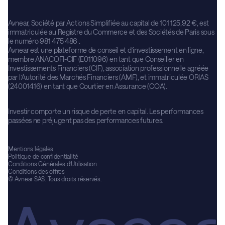
Avnear, Société par Actions Simplifiée au capital de 101 125,92 €, est
immatriculée au Registre du Commerce et des Sociétés de Paris sous
le numéro 981 475 486 .
Avnear est une plateforme de conseil et d’investissement en ligne,
membre ANACOFI-CIF (E011096) en tant que Conseiller en
Investissements Financiers (CIF), association professionnelle agréée
par l’Autorité des Marchés Financiers (AMF), et immatriculée ORIAS
(24001416) en tant que Courtier en Assurance (COA).
Investir comporte un risque de perte en capital. Les performances
passées ne préjugent pas des performances futures.
Mentions légales
Politique de confidentialité
Conditions Générales d’Utilisation
Conditions des offres
© Avnear SAS. Tous droits réservés.