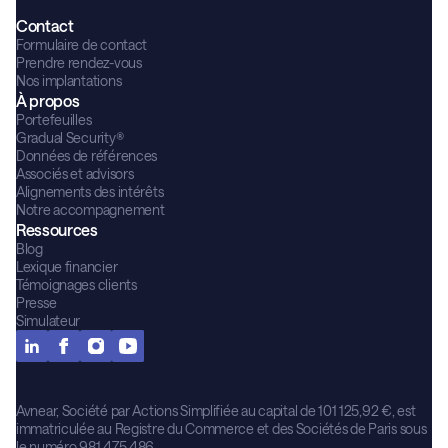
Contact
Formulaire de contact
Prendre rendez-vous
Nos implantations
À propos
Portefeuilles
Gradual Security®
Données de références
Associés et advisors
Alignements des intérêts
Notre accompagnement
Ressources
Blog
Lexique financier
Témoignages clients
Presse
Simulateur
Avnear, Société par Actions Simplifiée au capital de 101 125,92 €, est
immatriculée au Registre du Commerce et des Sociétés de Paris sous
le numéro 981 475 486 .