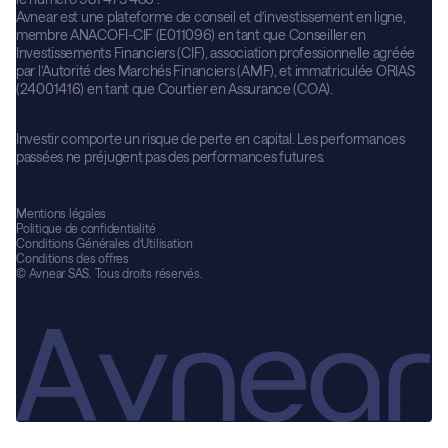
Avnear est une plateforme de conseil et d’investissement en ligne,
membre ANACOFI-CIF (E011096) en tant que Conseiller en
Investissements Financiers (CIF), association professionnelle agréée
par l’Autorité des Marchés Financiers (AMF), et immatriculée ORIAS
(24001416) en tant que Courtier en Assurance (COA).
Investir comporte un risque de perte en capital. Les performances
passées ne préjugent pas des performances futures.
Mentions légales
Politique de confidentialité
Conditions Générales d’Utilisation
Conditions des offres
© Avnear SAS. Tous droits réservés.