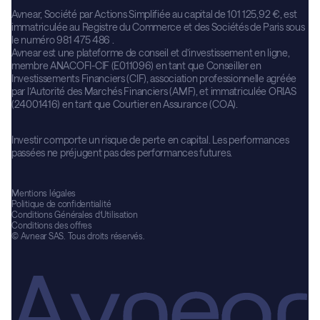
Avnear, Société par Actions Simplifiée au capital de 101 125,92 €, est
immatriculée au Registre du Commerce et des Sociétés de Paris sous
le numéro 981 475 486 .
Avnear est une plateforme de conseil et d’investissement en ligne,
membre ANACOFI-CIF (E011096) en tant que Conseiller en
Investissements Financiers (CIF), association professionnelle agréée
par l’Autorité des Marchés Financiers (AMF), et immatriculée ORIAS
(24001416) en tant que Courtier en Assurance (COA).
Investir comporte un risque de perte en capital. Les performances
passées ne préjugent pas des performances futures.
Mentions légales
Politique de confidentialité
Conditions Générales d’Utilisation
Conditions des offres
© Avnear SAS. Tous droits réservés.