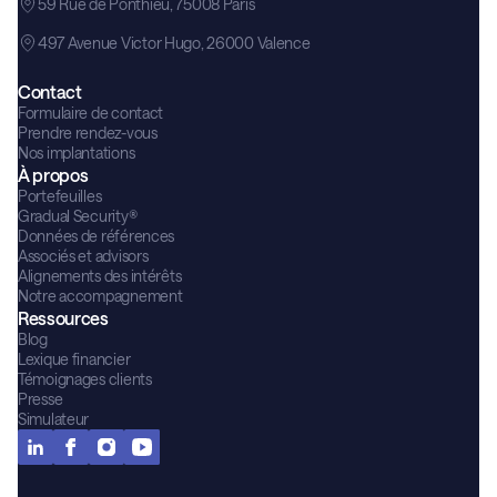
59 Rue de Ponthieu, 75008 Paris
497 Avenue Victor Hugo, 26000 Valence
Contact
Formulaire de contact
Prendre rendez-vous
Nos implantations
À propos
Portefeuilles
Gradual Security®
Données de références
Associés et advisors
Alignements des intérêts
Notre accompagnement
Ressources
Blog
Lexique financier
Témoignages clients
Presse
Simulateur