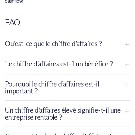
cashflow.
FAQ
Qu’est-ce que le chiffre d’affaires ?
Le chiffre d’affaires correspond au total des ventes de biens
Le chiffre d’affaires est-il un bénéfice ?
ou de services réalisées par une entreprise sur une période
donnée.
Non. Le chiffre d’affaires représente uniquement les ventes.
Pourquoi le chiffre d’affaires est-il
Le bénéfice correspond à ce qu’il reste après déduction de
important ?
toutes les charges.
Il permet de mesurer l’activité commerciale d’une entreprise,
Un chiffre d’affaires élevé signifie-t-il une
de suivre sa croissance et de comparer sa performance
entreprise rentable ?
avec celle d’autres entreprises.
Pas forcément. Une entreprise peut avoir un chiffre d’affaires