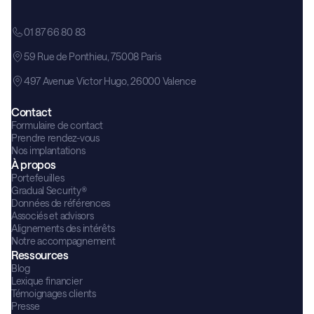
01 87 66 80 83
59 Rue de Ponthieu, 75008 Paris
497 Avenue Victor Hugo, 26000 Valence
Contact
Formulaire de contact
Prendre rendez-vous
Nos implantations
À propos
Portefeuilles
Gradual Security®
Données de références
Associés et advisors
Alignements des intérêts
Notre accompagnement
Ressources
Blog
Lexique financier
Témoignages clients
Presse