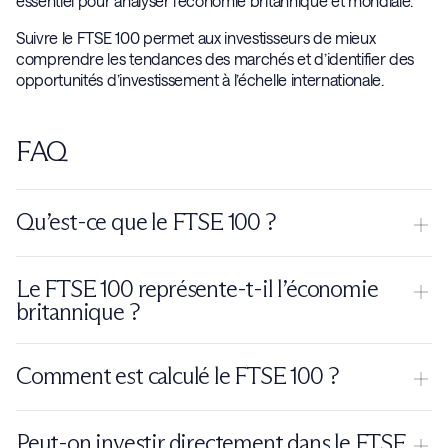
essentiel pour analyser l’économie britannique et mondiale.
Suivre le FTSE 100 permet aux investisseurs de mieux
comprendre les tendances des marchés et d’identifier des
opportunités d’investissement à l’échelle internationale.
FAQ
Qu’est-ce que le FTSE 100 ?
Le FTSE 100 est un indice boursier qui regroupe les 100 plus
Le FTSE 100 représente-t-il l’économie
grandes entreprises cotées à la Bourse de Londres en
britannique ?
fonction de leur capitalisation.
Il reflète les grandes entreprises britanniques, mais comme
Comment est calculé le FTSE 100 ?
beaucoup sont internationales, il est aussi influencé par
l’économie mondiale.
Il est calculé en fonction de la capitalisation boursière des
Peut-on investir directement dans le FTSE