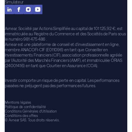
Simulateur
Avnear, Société par Actions Simplifiée au capital de 101 125,92 €, est
immatriculée au Registre du Commerce et des Sociétés de Paris sous
le numéro 981 475 486 .
Avnear est une plateforme de conseil et d’investissement en ligne,
membre ANACOFI-CIF (E011096) en tant que Conseiller en
Investissements Financiers (CIF), association professionnelle agréée
par l’Autorité des Marchés Financiers (AMF), et immatriculée ORIAS
(24001416) en tant que Courtier en Assurance (COA).
Investir comporte un risque de perte en capital. Les performances
passées ne préjugent pas des performances futures.
Mentions légales
Politique de confidentialité
Conditions Générales d’Utilisation
Conditions des offres
© Avnear SAS. Tous droits réservés.