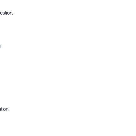
estion.
n.
tion.