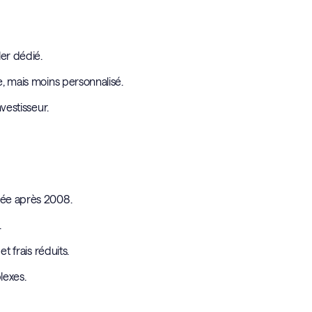
ler dédié.
e, mais moins personnalisé.
nvestisseur.
 née après 2008.
.
t frais réduits.
lexes.