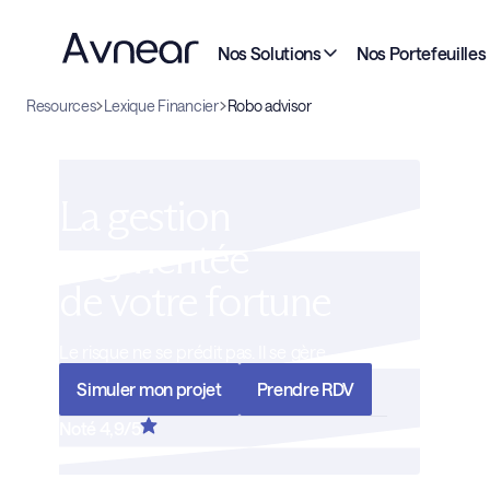
Nos Solutions
Nos Portefeuilles
Resources
Lexique Financier
Robo advisor
La gestion
augmentée
de votre fortune
Le risque ne se prédit pas. Il se gère
Simuler mon projet
Prendre RDV
Noté 4,9/5