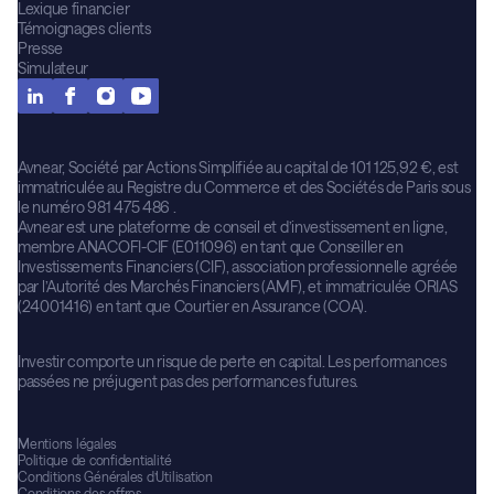
Lexique financier
Témoignages clients
Presse
Simulateur
Avnear, Société par Actions Simplifiée au capital de 101 125,92 €, est
immatriculée au Registre du Commerce et des Sociétés de Paris sous
le numéro 981 475 486 .
Avnear est une plateforme de conseil et d’investissement en ligne,
membre ANACOFI-CIF (E011096) en tant que Conseiller en
Investissements Financiers (CIF), association professionnelle agréée
par l’Autorité des Marchés Financiers (AMF), et immatriculée ORIAS
(24001416) en tant que Courtier en Assurance (COA).
Investir comporte un risque de perte en capital. Les performances
passées ne préjugent pas des performances futures.
Mentions légales
Politique de confidentialité
Conditions Générales d’Utilisation
Conditions des offres