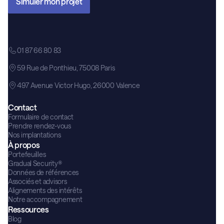
Simuler mon projet
01 87 66 80 83
59 Rue de Ponthieu, 75008 Paris
497 Avenue Victor Hugo, 26000 Valence
Contact
Formulaire de contact
Prendre rendez-vous
Nos implantations
À propos
Portefeuilles
Gradual Security®
Données de références
Associés et advisors
Alignements des intérêts
Notre accompagnement
Ressources
Blog