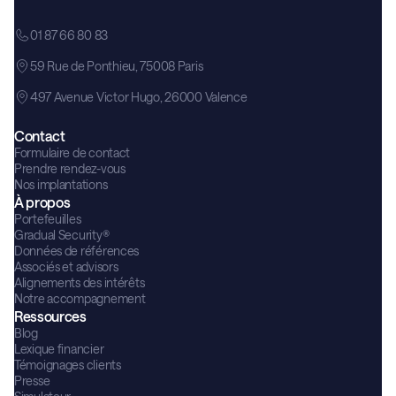
01 87 66 80 83
59 Rue de Ponthieu, 75008 Paris
497 Avenue Victor Hugo, 26000 Valence
Contact
Formulaire de contact
Prendre rendez-vous
Nos implantations
À propos
Portefeuilles
Gradual Security®
Données de références
Associés et advisors
Alignements des intérêts
Notre accompagnement
Ressources
Blog
Lexique financier
Témoignages clients
Presse