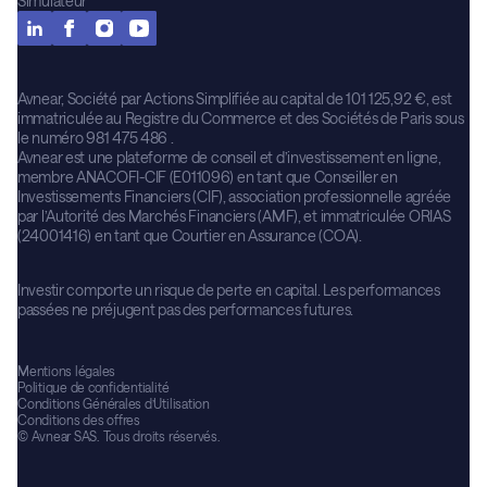
Simulateur
Avnear, Société par Actions Simplifiée au capital de 101 125,92 €, est
immatriculée au Registre du Commerce et des Sociétés de Paris sous
le numéro 981 475 486 .
Avnear est une plateforme de conseil et d’investissement en ligne,
membre ANACOFI-CIF (E011096) en tant que Conseiller en
Investissements Financiers (CIF), association professionnelle agréée
par l’Autorité des Marchés Financiers (AMF), et immatriculée ORIAS
(24001416) en tant que Courtier en Assurance (COA).
Investir comporte un risque de perte en capital. Les performances
passées ne préjugent pas des performances futures.
Mentions légales
Politique de confidentialité
Conditions Générales d’Utilisation
Conditions des offres
© Avnear SAS. Tous droits réservés.