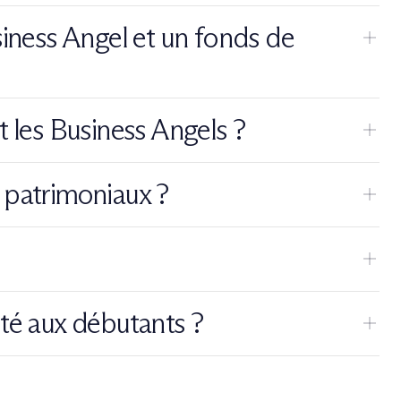
mutualiser les opportunités et les risques.
siness Angel et un fonds de
t accompagne directement les dirigeants.
t les Business Angels ?
és.
el de croissance.
 patrimoniaux ?
té et, dans certains cas, des avantages fiscaux.
jets.
pté aux débutants ?
nés, disposant d’un capital adapté et d’une bonne tolérance au