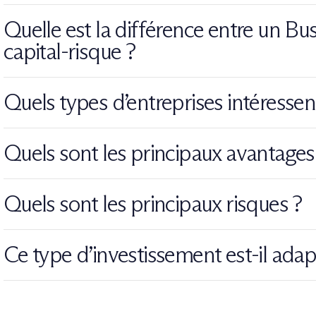
Il peut investir seul, mais beaucoup rejoignent des réseaux afin de 
Quelle est la différence entre un Bu
capital-risque ?
Le Business Angel investit plus tôt, avec son capital personnel, e
Quels types d’entreprises intéressen
Les fonds de capital-risque interviennent à des stades plus avanc
Principalement des start-up innovantes présentant un fort potenti
Quels sont les principaux avantages
Un potentiel de plus-value élevé, une diversification vers le non co
Quels sont les principaux risques ?
La perte en capital, l’illiquidité et la difficulté de sélectionner les pro
Ce type d’investissement est-il ada
Il s’adresse plutôt à des investisseurs expérimentés ou accompag
risque.