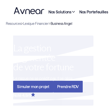
Nos Solutions
Nos Portefeuilles
Resources
Lexique Financier
Business Angel
La gestion
augmentée
de votre fortune
Le risque ne se prédit pas. Il se gère
Simuler mon projet
Prendre RDV
Noté 4,9/5