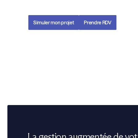
vos ambitions.
Simuler mon projet
Prendre RDV
La gestion augmentée de vot