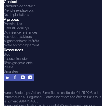
Contact
Formulaire de contact
Prendre rendez-vous
Nos implantations
À propos
Portefeuilles
Gradual Security®
Données de références
Associés et advisors
Alignements des intérêts
Notre accompagnement
Ressources
Blog
Lexique financier
Témoignages clients
Presse
Simulateur
Avnear, Société par Actions Simplifiée au capital de 101 125,92 €, est
immatriculée au Registre du Commerce et des Sociétés de Paris sous
le numéro 981 475 486 .
Avnear est une plateforme de conseil et d’investissement en ligne,