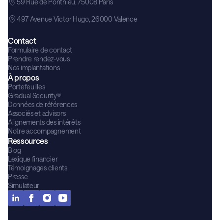
59 Rue de Ponthieu, 75008 Paris
497 Avenue Victor Hugo, 26000 Valence
Contact
Formulaire de contact
Prendre rendez-vous
Nos implantations
À propos
Portefeuilles
Gradual Security®
Données de références
Associés et advisors
Alignements des intérêts
Notre accompagnement
Ressources
Blog
Lexique financier
Témoignages clients
Presse
Simulateur