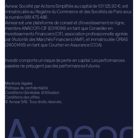
Avnear, Société par Actions Simplifiée au capital de 101 125,92 €, est
immatriculée au Registre du Commerce et des Sociétés de Paris sous
le numéro 981 475 486 .
Avnear est une plateforme de conseil et d’investissement en ligne,
membre ANACOFI-CIF (E011096) en tant que Conseiller en
Investissements Financiers (CIF), association professionnelle agréée
par l’Autorité des Marchés Financiers (AMF), et immatriculée ORIAS
(24001416) en tant que Courtier en Assurance (COA).
Investir comporte un risque de perte en capital. Les performances
passées ne préjugent pas des performances futures.
Mentions légales
Politique de confidentialité
Conditions Générales d’Utilisation
Conditions des offres
© Avnear SAS. Tous droits réservés.