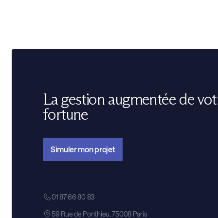
La gestion augmentée de vot
fortune
Simuler mon projet
01 87 66 80 83
59 Rue de Ponthieu, 75008 Paris