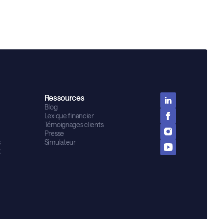
Ressources
Blog
Lexique financier
Témoignages clients
Presse
s
Simulateur
t