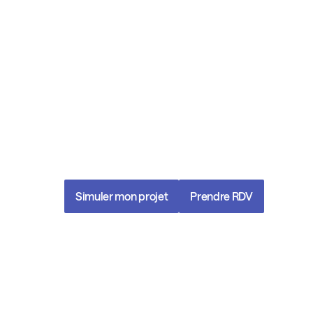
À l’écoute, engagés, str
nous construisons et s
avec vous une gestion
patrimoniale à la haute
vos ambitions.
Simuler mon projet
Prendre RDV