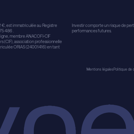
2 €, est immatriculée au Registre
Investir comporte un risque de per
75 486 .
performances futures.
en ligne, membre ANACOFI-CIF
s (CIF), association professionnelle
triculée ORIAS (24001416) en tant
Mentions légales
Politique de 