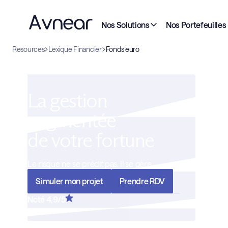
Nos Solutions
Nos Portefeuilles
Resources
Lexique Financier
Fonds euro
La gestion
augmentée
de votre fortune
Le risque ne se prédit pas. Il se gère
Simuler mon projet
Prendre RDV
Noté 4,9/5