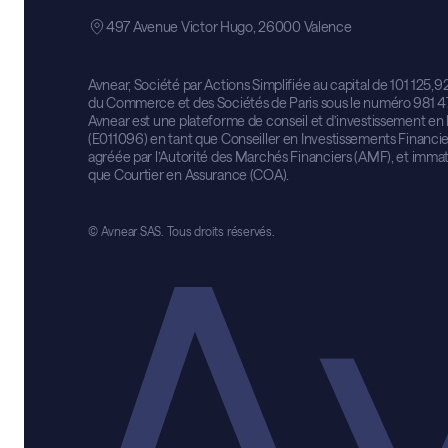
497 Avenue Victor Hugo, 26000 Valence
Avnear, Société par Actions Simplifiée au capital de 101 125,9
du Commerce et des Sociétés de Paris sous le numéro 981 4
Avnear est une plateforme de conseil et d’investissement 
(E011096) en tant que Conseiller en Investissements Financier
agréée par l’Autorité des Marchés Financiers (AMF), et imma
que Courtier en Assurance (COA).
© Avnear SAS. Tous droits réservés.