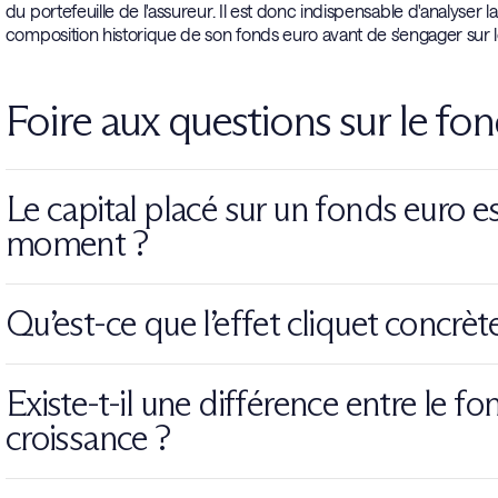
du portefeuille de l'assureur. Il est donc indispensable d'analyser 
composition historique de son fonds euro avant de s'engager sur l
Foire aux questions sur le fo
Le capital placé sur un fonds euro es
moment ?
Bien que l'épargne soit techniquement disponible via des rachats pa
Qu’est-ce que l’effet cliquet concrè
celle d'un livret bancaire classique. Un délai de traitement de q
que les fonds soient versés sur votre compte. Par ailleurs, certain
L'effet cliquet est la garantie que les intérêts crédités sur votre 
temporaires en cas de crise majeure du marché obligataire.
Existe-t-il une différence entre le f
initial. Une fois ces gains validés par l'assureur, ils deviennent e
croissance ?
même si les marchés financiers subissent une correction sévère l'
La distinction est majeure car le fonds euro-croissance ne garantit