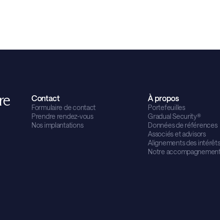
re
Contact
À propos
Formulaire de contact
Portefeuilles
Prendre rendez-vous
Gradual Security®
Nos implantations
Données de références
Associés et advisors
Alignements des intérêt
Notre accompagnemen