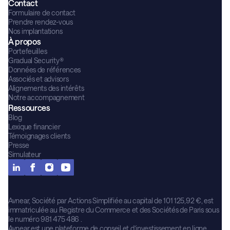
Contact
Formulaire de contact
Prendre rendez-vous
Nos implantations
À propos
Portefeuilles
Gradual Security®
Données de références
Associés et advisors
Alignements des intérêts
Notre accompagnement
Ressources
Blog
Lexique financier
Témoignages clients
Presse
Simulateur
Avnear, Société par Actions Simplifiée au capital de 101 125,92 €, est
immatriculée au Registre du Commerce et des Sociétés de Paris sous
le numéro 981 475 486 .
Avnear est une plateforme de conseil et d’investissement en ligne,