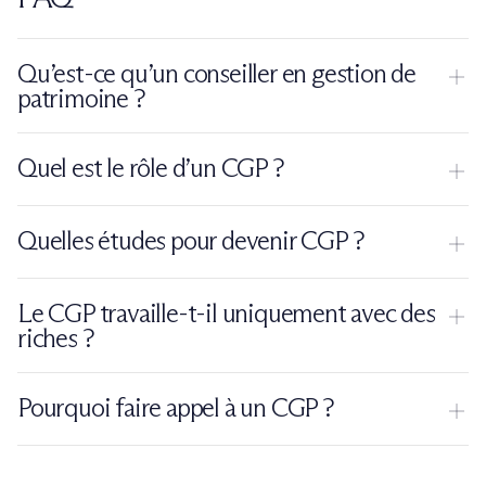
Qu’est-ce qu’un conseiller en gestion de
patrimoine ?
C’est un professionnel qui accompagne ses clients dans la
Quel est le rôle d’un CGP ?
gestion, l’optimisation et la valorisation de leur patrimoine.
Il analyse la situation financière de ses clients et propose des
Quelles études pour devenir CGP ?
solutions adaptées en investissement, fiscalité et transmission.
Il est généralement nécessaire d’avoir un Bac +3 à Bac +5 en
Le CGP travaille-t-il uniquement avec des
finance, gestion, droit ou école de commerce.
riches ?
Non, il peut accompagner différents profils, même si certains
Pourquoi faire appel à un CGP ?
clients disposent d’un patrimoine important.
Pour bénéficier de conseils personnalisés afin d’optimiser ses