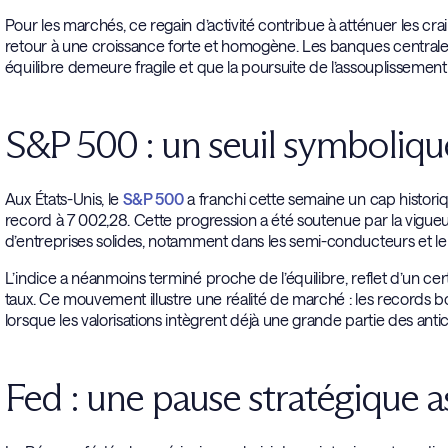
Pour les marchés, ce regain d’activité contribue à atténuer les cr
retour à une croissance forte et homogène. Les banques centrale
équilibre demeure fragile et que la poursuite de l’assouplissement
S&P 500 : un seuil symboliqu
Aux États-Unis, le
S&P 500
a franchi cette semaine un cap histori
record à 7 002,28. Cette progression a été soutenue par la vigueu
d’entreprises solides, notamment dans les semi-conducteurs et l
L’indice a néanmoins terminé proche de l’équilibre, reflet d’un cer
taux. Ce mouvement illustre une réalité de marché : les records 
lorsque les valorisations intègrent déjà une grande partie des antic
Fed : une pause stratégique 