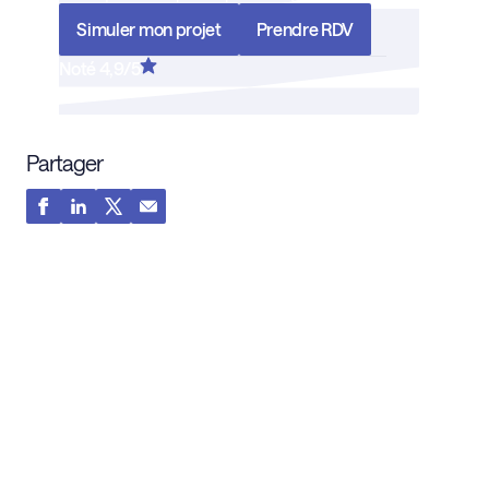
Simuler mon projet
Prendre RDV
Noté 4,9/5
Partager