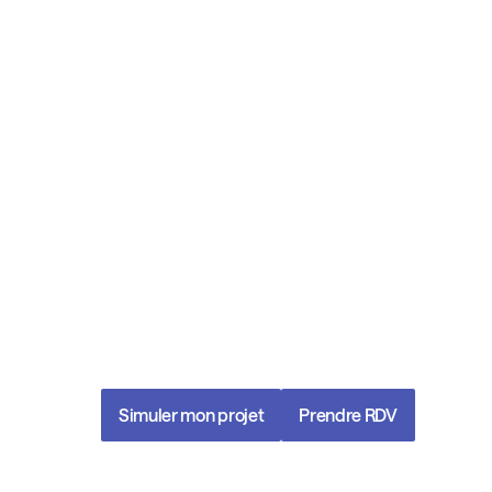
À l’écoute, engagés, str
nous construisons et s
avec vous une gestion
patrimoniale à la haute
vos ambitions.
Simuler mon projet
Prendre RDV