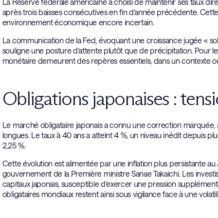
La Réserve fédérale américaine a choisi de maintenir ses taux di
après trois baisses consécutives en fin d’année précédente. Cette 
environnement économique encore incertain.
La communication de la Fed, évoquant une croissance jugée « soli
souligne une posture d’attente plutôt que de précipitation. Pour les 
monétaire demeurent des repères essentiels, dans un contexte où
Obligations japonaises : tens
Le marché obligataire japonais a connu une correction marquée, 
longues. Le taux à 40 ans a atteint 4 %, un niveau inédit depuis plu
2,25 %.
Cette évolution est alimentée par une inflation plus persistante 
gouvernement de la Première ministre Sanae Takaichi. Les investi
capitaux japonais, susceptible d’exercer une pression supplément
obligataires mondiaux restent ainsi sous vigilance face à une volatil