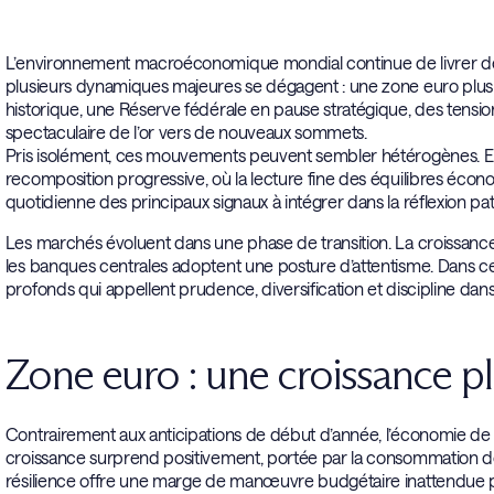
L’environnement macroéconomique mondial continue de livrer des
plusieurs dynamiques majeures se dégagent : une zone euro plus r
historique, une Réserve fédérale en pause stratégique, des tensions
spectaculaire de l’or vers de nouveaux sommets.
Pris isolément, ces mouvements peuvent sembler hétérogènes. En
recomposition progressive, où la lecture fine des équilibres écono
quotidienne des principaux signaux à intégrer dans la réflexion pat
Les marchés évoluent dans une phase de transition. La croissance
les banques centrales adoptent une posture d’attentisme. Dans ce
profonds qui appellent prudence, diversification et discipline dans 
Zone euro : une croissance p
Contrairement aux anticipations de début d’année, l’économie de 
croissance surprend positivement, portée par la consommation des 
résilience offre une marge de manœuvre budgétaire inattendue 