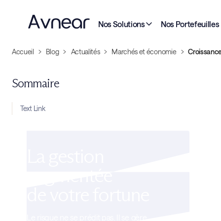
Nos Solutions
Nos Portefeuilles
Accueil
Blog
Actualités
Marchés et économie
Croissance
Sommaire
Text Link
La gestion
augmentée
de votre fortune
Le risque ne se prédit pas. Il se gère