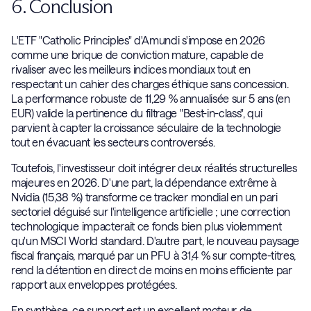
6. Conclusion
L'ETF "Catholic Principles" d'Amundi s'impose en 2026
comme une brique de conviction mature, capable de
rivaliser avec les meilleurs indices mondiaux tout en
respectant un cahier des charges éthique sans concession.
La performance robuste de 11,29 % annualisée sur 5 ans (en
EUR) valide la pertinence du filtrage "Best-in-class", qui
parvient à capter la croissance séculaire de la technologie
tout en évacuant les secteurs controversés.
Toutefois, l'investisseur doit intégrer deux réalités structurelles
majeures en 2026. D'une part, la dépendance extrême à
Nvidia (15,38 %) transforme ce tracker mondial en un pari
sectoriel déguisé sur l'intelligence artificielle ; une correction
technologique impacterait ce fonds bien plus violemment
qu'un MSCI World standard. D'autre part, le nouveau paysage
fiscal français, marqué par un PFU à 31,4 % sur compte-titres,
rend la détention en direct de moins en moins efficiente par
rapport aux enveloppes protégées.
En synthèse, ce support est un excellent moteur de