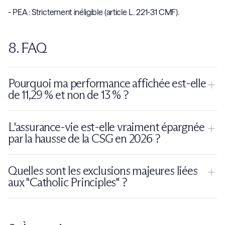
- PEA : Strictement inéligible (article L. 221-31 CMF).
8. FAQ
Pourquoi ma performance affichée est-elle
de 11,29 % et non de 13 % ?
Le taux de 11,29 % correspond à la performance nette
L'assurance-vie est-elle vraiment épargnée
annualisée en Euros (EUR) pour l'investisseur français sur 5
par la hausse de la CSG en 2026 ?
ans. Le taux de 13,02 % concernait l'indice brut en dollars
(USD) sans impact de change.
Oui, le texte définitif du PLFSS 2026 maintient le taux global à
Quelles sont les exclusions majeures liées
30 % pour les contrats d'assurance-vie, alors que les autres
aux "Catholic Principles" ?
placements financiers subissent le taux de 31,4 %.
Sont exclues les entreprises impliquées dans l'avortement, la
contraception, les cellules souches, les armes