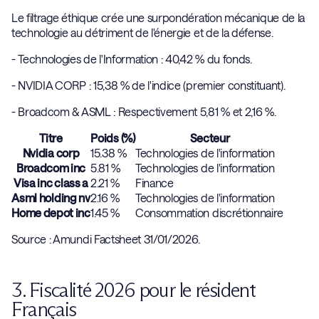
Le filtrage éthique crée une surpondération mécanique de la
technologie au détriment de l'énergie et de la défense.
- Technologies de l'Information : 40,42 % du fonds.
- NVIDIA CORP : 15,38 % de l'indice (premier constituant).
- Broadcom & ASML : Respectivement 5,81 % et 2,16 %.
Titre
Poids (%)
Secteur
Nvidia corp
15.38 %
Technologies de l'information
Broadcom inc
5.81 %
Technologies de l'information
Visa inc class a
2.21 %
Finance
Asml holding nv
2.16 %
Technologies de l'information
Home depot inc
1.45 %
Consommation discrétionnaire
Source : Amundi Factsheet 31/01/2026.
3. Fiscalité 2026 pour le résident
Français