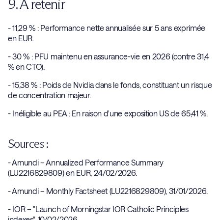
9. À retenir
nucléaires/controversées, le tabac et les jeux d'argent.
- 11,29 % : Performance nette annualisée sur 5 ans exprimée
en EUR.
- 30 % : PFU maintenu en assurance-vie en 2026 (contre 31,4
% en CTO).
- 15,38 % : Poids de Nvidia dans le fonds, constituant un risque
de concentration majeur.
- Inéligible au PEA : En raison d'une exposition US de 65,41 %.
Sources :
- Amundi – Annualized Performance Summary
(LU2216829809) en EUR, 24/02/2026.
- Amundi – Monthly Factsheet (LU2216829809), 31/01/2026.
- IOR – "Launch of Morningstar IOR Catholic Principles
indexes", 10/02/2026.