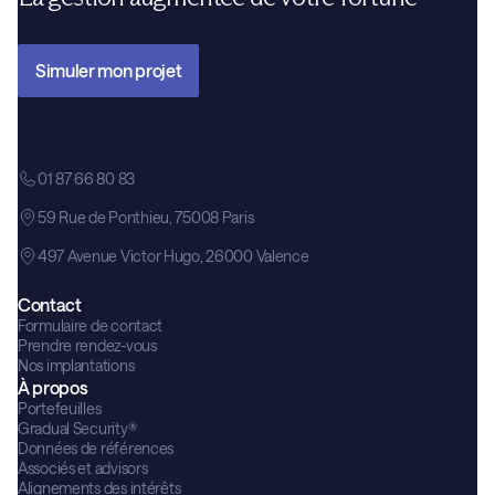
Simuler mon projet
01 87 66 80 83
59 Rue de Ponthieu, 75008 Paris
497 Avenue Victor Hugo, 26000 Valence
Contact
Formulaire de contact
Prendre rendez-vous
Nos implantations
À propos
Portefeuilles
Gradual Security®
Données de références
Associés et advisors
Alignements des intérêts