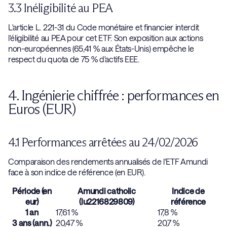
3.3 Inéligibilité au PEA
L'article L. 221-31 du Code monétaire et financier interdit
l'éligibilité au PEA pour cet ETF. Son exposition aux actions
non-européennes (65,41 % aux États-Unis) empêche le
respect du quota de 75 % d'actifs EEE.
4. Ingénierie chiffrée : performances en
Euros (EUR)
4.1 Performances arrêtées au 24/02/2026
Comparaison des rendements annualisés de l'ETF Amundi
face à son indice de référence (en EUR).
Période (en
Amundi catholic
Indice de
eur)
(lu2216829809)
référence
1 an
17,61 %
17,8 %
3 ans (ann.)
20,47 %
20,7 %