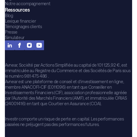
Notre accompagnement
Ressources
Blog
Lexique financier
Témoignages clients
Presse
Simulateur
Avnear, Société par Actions Simplifiée au capital de 101 125,92 €, est
immatriculée au Registre du Commerce et des Sociétés de Paris sous
le numéro 981 475 486 .
Avnear est une plateforme de conseil et d’investissement en ligne,
membre ANACOFI-CIF (E011096) en tant que Conseiller en
Investissements Financiers (CIF), association professionnelle agréée
par l’Autorité des Marchés Financiers (AMF), et immatriculée ORIAS
(24001416) en tant que Courtier en Assurance (COA).
Investir comporte un risque de perte en capital. Les performances
passées ne préjugent pas des performances futures.