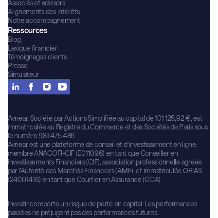
Associés et advisors
Alignements des intérêts
Notre accompagnement
Ressources
Blog
Lexique financier
Témoignages clients
Presse
Simulateur
Avnear, Société par Actions Simplifiée au capital de 101 125,92 €, est
immatriculée au Registre du Commerce et des Sociétés de Paris sous
le numéro 981 475 486 .
Avnear est une plateforme de conseil et d’investissement en ligne,
membre ANACOFI-CIF (E011096) en tant que Conseiller en
Investissements Financiers (CIF), association professionnelle agréée
par l’Autorité des Marchés Financiers (AMF), et immatriculée ORIAS
(24001416) en tant que Courtier en Assurance (COA).
Investir comporte un risque de perte en capital. Les performances
passées ne préjugent pas des performances futures.