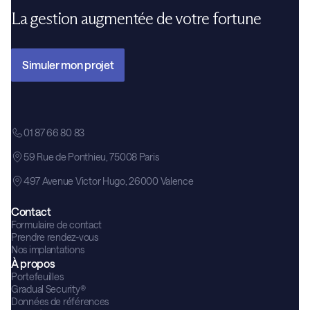
La gestion augmentée de votre fortune
Simuler mon projet
01 87 66 80 83
59 Rue de Ponthieu, 75008 Paris
497 Avenue Victor Hugo, 26000 Valence
Contact
Formulaire de contact
Prendre rendez-vous
Nos implantations
À propos
Portefeuilles
Gradual Security®
Données de références