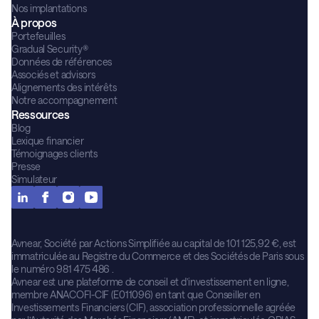
Nos implantations
À propos
Portefeuilles
Gradual Security®
Données de références
Associés et advisors
Alignements des intérêts
Notre accompagnement
Ressources
Blog
Lexique financier
Témoignages clients
Presse
Simulateur
Avnear, Société par Actions Simplifiée au capital de 101 125,92 €, est
immatriculée au Registre du Commerce et des Sociétés de Paris sous
le numéro 981 475 486 .
Avnear est une plateforme de conseil et d’investissement en ligne,
membre ANACOFI-CIF (E011096) en tant que Conseiller en
Investissements Financiers (CIF), association professionnelle agréée