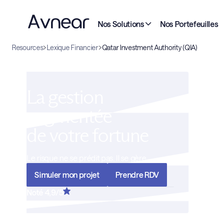
Nos Solutions
Nos Portefeuilles
Resources
Lexique Financier
Qatar Investment Authority (QIA)
La gestion
augmentée
de votre fortune
Le risque ne se prédit pas. Il se gère
Simuler mon projet
Prendre RDV
Noté 4,9/5