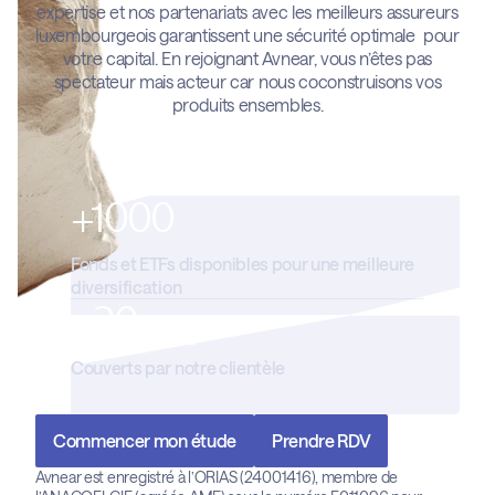
expertise et nos partenariats avec les meilleurs assureurs
luxembourgeois garantissent une sécurité optimale pour
votre capital. En rejoignant Avnear, vous n’êtes pas
spectateur mais acteur car nous coconstruisons vos
produits ensembles.
+1000
Fonds et ETFs disponibles pour une meilleure
diversification
+20 pays
Couverts par notre clientèle
Commencer mon étude
Prendre RDV
Avnear est enregistré à l’ORIAS (24001416), membre de