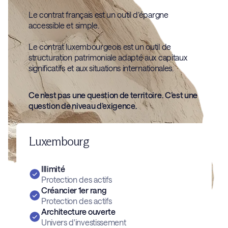
Le contrat français est un outil d’épargne
accessible et simple.
Le contrat luxembourgeois est un outil de
structuration patrimoniale adapté aux capitaux
significatifs et aux situations internationales.
Ce n’est pas une question de territoire. C’est une
question de niveau d’exigence.
Luxembourg
Illimité
Protection des actifs
Créancier 1er rang
Protection des actifs
Architecture ouverte
Univers d'investissement