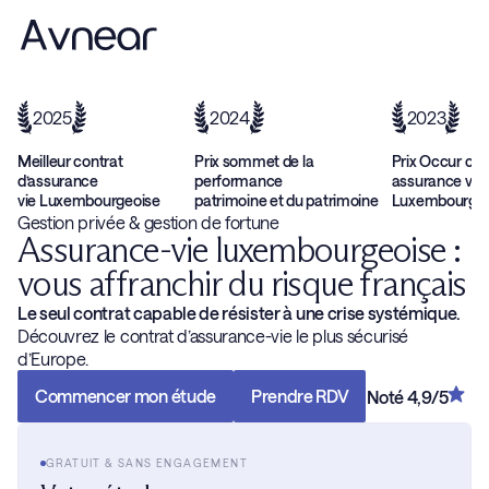
2025
2024
2023
Meilleur contrat
Prix sommet de la
Prix Occur cat
d’assurance
performance
assurance vie
vie Luxembourgeoise
patrimoine et du patrimoine
Luxembourgeo
Gestion privée & gestion de fortune
Assurance-vie luxembourgeoise :
vous affranchir du risque français
Le seul contrat capable de résister à une crise systémique.
Découvrez le contrat d’assurance-vie le plus sécurisé
d’Europe.
Commencer mon étude
Prendre RDV
Noté 4,9/5
GRATUIT & SANS ENGAGEMENT