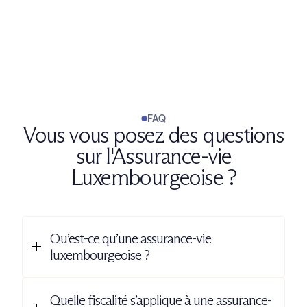
FAQ
Vous vous posez des questions
sur l'Assurance-vie
Luxembourgeoise ?
Qu’est-ce qu’une assurance-vie
luxembourgeoise ?
L’assurance-vie luxembourgeoise est un contrat d’épargne
souscrit auprès d’un assureur établi au Luxembourg. Elle
Quelle fiscalité s’applique à une assurance-
fonctionne comme une assurance-vie française