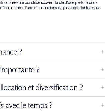
actifs cohérente constitue souvent la clé d'une performance
nsidérée comme l'une des décisions les plus importantes dans
inance ?
érentes classes d'actifs comme les actions, les obligations,
i importante ?
e toute stratégie d'investissement.
e potentiel de rendement d'un portefeuille. Elle permet
llocation et diversification ?
eur tout en favorisant la diversification.
es grandes classes d'actifs. La diversification consiste ensuite à
ifs avec le temps ?
miter davantage les risques.