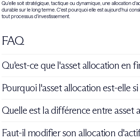
Qu'elle soit stratégique, tactique ou dynamique, une allocation d'
durable sur le long terme. C'est pourquoi elle est aujourd'hui co
tout processus d'investissement.
FAQ
Qu'est-ce que l'asset allocation en f
L'asset allocation désigne la répartition d'un portefeuille entre diff
Pourquoi l'asset allocation est-elle s
l'immobilier ou les placements monétaires. Elle constitue la base d
L'allocation d'actifs influence directement le niveau de risque et l
Quelle est la différence entre asset a
d'adapter les investissements aux objectifs et au profil de l'investiss
L'asset allocation correspond à la répartition du portefeuille entre l
Faut-il modifier son allocation d'act
répartir les investissements au sein de chaque catégorie afin de li