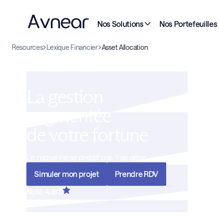
Nos Solutions
Nos Portefeuilles
Resources
Lexique Financier
Asset Allocation
La gestion
augmentée
de votre fortune
Le risque ne se prédit pas. Il se gère
Simuler mon projet
Prendre RDV
Noté 4,9/5