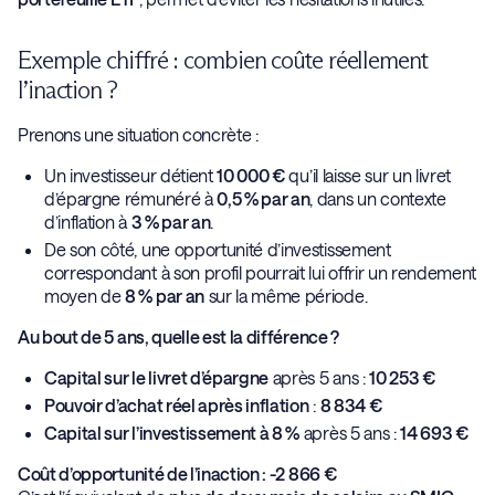
Exemple chiffré : combien coûte réellement
l’inaction ?
Prenons une situation concrète :
Un investisseur détient
10 000 €
qu’il laisse sur un livret
d’épargne rémunéré à
0,5 % par an
, dans un contexte
d’inflation à
3 % par an
.
De son côté, une opportunité d’investissement
correspondant à son profil pourrait lui offrir un rendement
moyen de
8 % par an
sur la même période.
Au bout de 5 ans, quelle est la différence ?
Capital sur le livret d’épargne
après 5 ans :
10 253 €
Pouvoir d’achat réel après inflation
:
8 834 €
Capital sur l’investissement à 8 %
après 5 ans :
14 693 €
Coût d’opportunité de l’inaction : -2 866 €