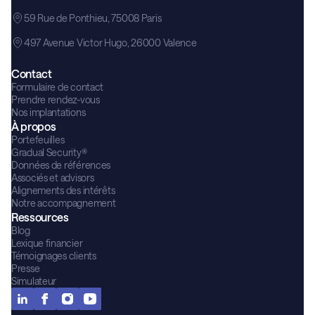
59 Rue de Ponthieu, 75008 Paris
497 Avenue Victor Hugo, 26000 Valence
Contact
Formulaire de contact
Prendre rendez-vous
Nos implantations
À propos
Portefeuilles
Gradual Security®
Données de références
Associés et advisors
Alignements des intérêts
Notre accompagnement
Ressources
Blog
Lexique financier
Témoignages clients
Presse
Simulateur