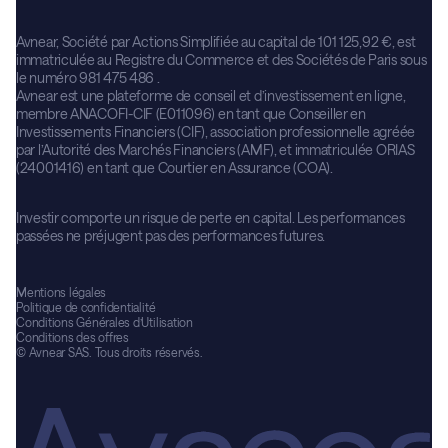
Avnear, Société par Actions Simplifiée au capital de 101 125,92 €, est
immatriculée au Registre du Commerce et des Sociétés de Paris sous
le numéro 981 475 486 .
Avnear est une plateforme de conseil et d’investissement en ligne,
membre ANACOFI-CIF (E011096) en tant que Conseiller en
Investissements Financiers (CIF), association professionnelle agréée
par l’Autorité des Marchés Financiers (AMF), et immatriculée ORIAS
(24001416) en tant que Courtier en Assurance (COA).
Investir comporte un risque de perte en capital. Les performances
passées ne préjugent pas des performances futures.
Mentions légales
Politique de confidentialité
Conditions Générales d’Utilisation
Conditions des offres
© Avnear SAS. Tous droits réservés.