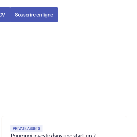
RDV
Souscrire en ligne
PRIVATE ASSETS
Pourquoi investir dans une start-up ?