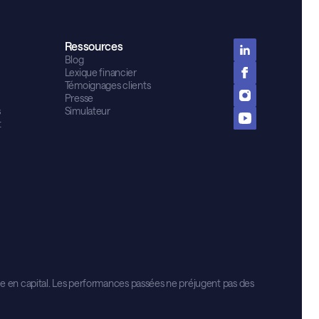
Ressources
Blog
Lexique financier
Témoignages clients
Presse
s
Simulateur
t
te en capital. Les performances passées ne préjugent pas des