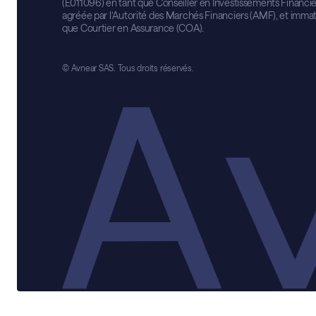
(E011096) en tant que Conseiller en Investissements Financier
agréée par l’Autorité des Marchés Financiers (AMF), et imma
que Courtier en Assurance (COA).
© Avnear SAS. Tous droits réservés.