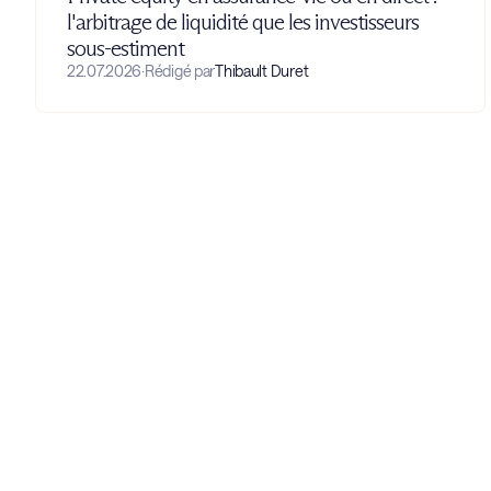
l'arbitrage de liquidité que les investisseurs
sous-estiment
22.07.2026
·
Rédigé par
Thibault Duret
À l’écoute, engagés, str
nous construisons et s
avec vous une gestion