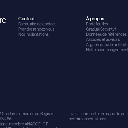
re
Contact
À propos
Formulaire de contact
Portefeuilles
Prendre rendez-vous
Gradual Security®
Nos implantations
Données de références
Associés et advisors
Alignements des intérêt
Notre accompagnemen
2 €, est immatriculée au Registre
Investir comporte un risque de per
75 486 .
performances futures.
en ligne, membre ANACOFI-CIF