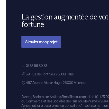
La gestion augmentée de vot
fortune
Simuler mon projet
01 87 66 80 83
59 Rue de Ponthieu, 75008 Paris
497 Avenue Victor Hugo, 26000 Valence
Avnear, Société par Actions Simplifiée au capital de 101 125,9
du Commerce et des Sociétés de Paris sous le numéro 981 4
Avnear est une plateforme de conseil et d’investissement 