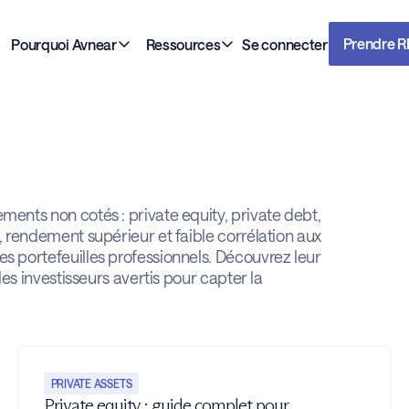
Prendre 
Pourquoi Avnear
Ressources
Se connecter
ments non cotés : private equity, private debt,
e, rendement supérieur et faible corrélation aux
es portefeuilles professionnels. Découvrez leur
 les investisseurs avertis pour capter la
PRIVATE ASSETS
Private equity : guide complet pour