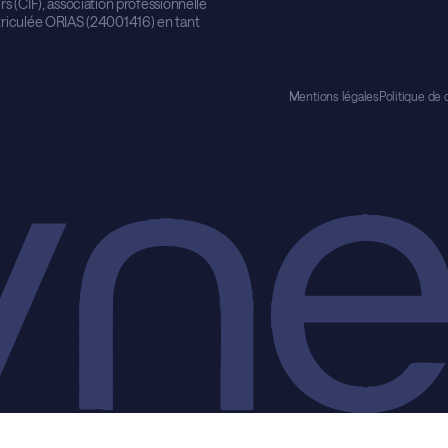
s (CIF), association professionnelle
triculée ORIAS (24001416) en tant
Mentions légales
Politique de 