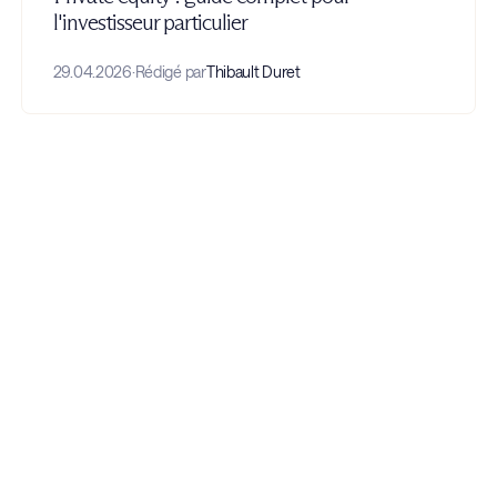
l'investisseur particulier
29.04.2026
·
Rédigé par
Thibault Duret
atèges,
uivons