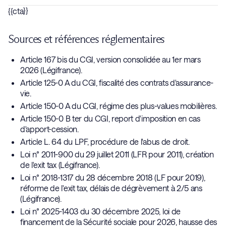
maintient le dégrèvement après
2 ou 5 ans
selon la valeur
{{cta}}
Le calcul du montant brut théorique est identique. Toutefois,
globale des titres.
les modalités de sursis diffèrent (automatique pour l'UE/EEE,
Sources et références réglementaires
sur demande avec garanties pour les pays tiers). Le
simulateur affiche l'
exposition théorique totale
sans préjuger
Article 167 bis du CGI, version consolidée au 1er mars
de l'acceptation du sursis par l'administration.
2026 (Légifrance).
Article 125-0 A du CGI, fiscalité des contrats d'assurance-
vie.
Article 150-0 A du CGI, régime des plus-values mobilières.
Article 150-0 B ter du CGI, report d'imposition en cas
d'apport-cession.
Article L. 64 du LPF, procédure de l'abus de droit.
Loi n° 2011-900 du 29 juillet 2011 (LFR pour 2011), création
de l'exit tax (Légifrance).
Loi n° 2018-1317 du 28 décembre 2018 (LF pour 2019),
réforme de l'exit tax, délais de dégrèvement à 2/5 ans
(Légifrance).
Loi n° 2025-1403 du 30 décembre 2025, loi de
financement de la Sécurité sociale pour 2026, hausse des