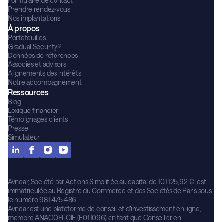
Formulaire de contact
Prendre rendez-vous
Nos implantations
À propos
Portefeuilles
Gradual Security®
Données de références
Associés et advisors
Alignements des intérêts
Notre accompagnement
Ressources
Blog
Lexique financier
Témoignages clients
Presse
Simulateur
Avnear, Société par Actions Simplifiée au capital de 101 125,92 €, est
immatriculée au Registre du Commerce et des Sociétés de Paris sous
le numéro 981 475 486 .
Avnear est une plateforme de conseil et d’investissement en ligne,
membre ANACOFI-CIF (E011096) en tant que Conseiller en