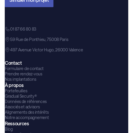
01 87 66 80 83
59 Rue de Ponthieu, 75008 Paris
497 Avenue Victor Hugo, 26000 Valence
Contact
Formulaire de contact
Prendre rendez-vous
Nos implantations
À propos
Portefeuilles
Gradual Security®
Données de références
Associés et advisors
Alignements des intérêts
Notre accompagnement
Ressources
Blog