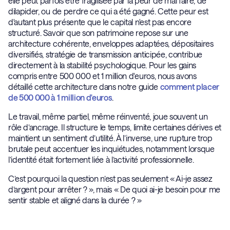
elle peut parfois être fragilisée par la peur de mal faire, de
dilapider, ou de perdre ce qui a été gagné. Cette peur est
d'autant plus présente que le capital n'est pas encore
structuré. Savoir que son patrimoine repose sur une
architecture cohérente, enveloppes adaptées, dépositaires
diversifiés, stratégie de transmission anticipée, contribue
directement à la stabilité psychologique. Pour les gains
compris entre 500 000 et 1 million d'euros, nous avons
détaillé cette architecture dans notre guide
comment placer
de 500 000 à 1 million d'euros
.
Le travail, même partiel, même réinventé, joue souvent un
rôle d’ancrage. Il structure le temps, limite certaines dérives et
maintient un sentiment d’utilité. À l’inverse, une rupture trop
brutale peut accentuer les inquiétudes, notamment lorsque
l’identité était fortement liée à l’activité professionnelle.
C’est pourquoi la question n’est pas seulement « Ai-je assez
d’argent pour arrêter ? », mais « De quoi ai-je besoin pour me
sentir stable et aligné dans la durée ? »