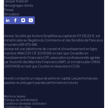
Lexique financier
Témoignages clients
Presse
Simulateur
Avnear, Société par Actions Simplifiée au capital de 101 125,92 €, est
immatriculée au Registre du Commerce et des Sociétés de Paris sous
le numéro 981 475 486 .
Avnear est une plateforme de conseil et d’investissement en ligne,
membre ANACOFI-CIF (E011096) en tant que Conseiller en
Investissements Financiers (CIF), association professionnelle agréée
par l’Autorité des Marchés Financiers (AMF), et immatriculée ORIAS
(24001416) en tant que Courtier en Assurance (COA).
Investir comporte un risque de perte en capital. Les performances
passées ne préjugent pas des performances futures.
Mentions légales
Politique de confidentialité
Conditions Générales d’Utilisation
Conditions des offres