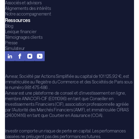
Associés et advisors
Alignements des intérêts
Notre accompagnement
Ressources
Blog
Lexique financier
Témoignages clients
Presse
Simulateur
Avnear, Société par Actions Simplifiée au capital de 101 125,92 €, est
immatriculée au Registre du Commerce et des Sociétés de Paris sous
le numéro 981 475 486 .
Avnear est une plateforme de conseil et d’investissement en ligne,
membre ANACOFI-CIF (E011096) en tant que Conseiller en
Investissements Financiers (CIF), association professionnelle agréée
par l’Autorité des Marchés Financiers (AMF), et immatriculée ORIAS
(24001416) en tant que Courtier en Assurance (COA).
Investir comporte un risque de perte en capital. Les performances
passées ne préjugent pas des performances futures.