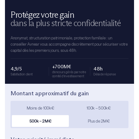
Protégez votre gain
dans la plus stricte confidentialité
Anonymat, structuration patrimoniale, protection familiale : un
conseiller Avnear vous accompagne discrètement pour sécuriser votre
capital dès les premiers jours, sous 48h.
+700M€
4,9/5
48h
d'encours gérés par notre
Satisfaction client
Délai de réponse
comité d'investissement
Montant approximatif du gain
Moins de 100k€
100k – 500k€
500k – 2M€
Plus de 2M€