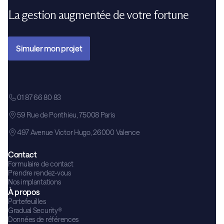
La gestion augmentée de votre fortune
Simuler mon projet
01 87 66 80 83
59 Rue de Ponthieu, 75008 Paris
497 Avenue Victor Hugo, 26000 Valence
Contact
Formulaire de contact
Prendre rendez-vous
Nos implantations
À propos
Portefeuilles
Gradual Security®
Données de références