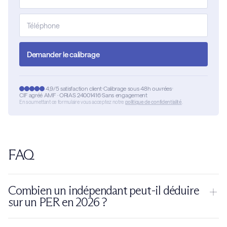
Demander le calibrage
4,9/5 satisfaction client
Calibrage sous 48h ouvrées
CIF agréé AMF · ORIAS 24001416
Sans engagement
En soumettant ce formulaire vous acceptez notre
politique de confidentialité
.
FAQ
Combien un indépendant peut-il déduire
sur un PER en 2026 ?
Jusqu'à
88 911 euros
en 2026, au titre de l'article 154 bis du