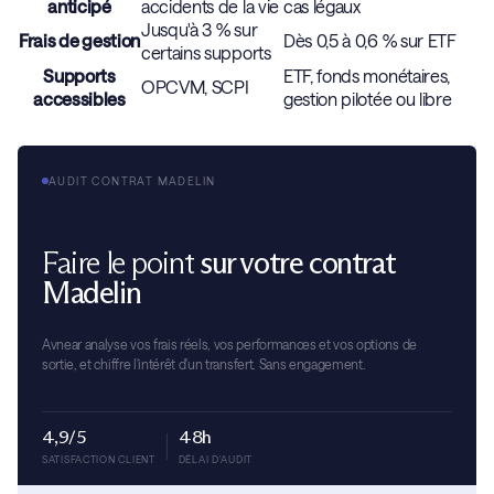
anticipé
accidents de la vie
cas légaux
Jusqu'à 3 % sur
Frais de gestion
Dès 0,5 à 0,6 % sur ETF
certains supports
Supports
ETF, fonds monétaires,
OPCVM, SCPI
accessibles
gestion pilotée ou libre
AUDIT CONTRAT MADELIN
Faire le point
sur votre contrat
Madelin
Avnear analyse vos frais réels, vos performances et vos options de
sortie, et chiffre l'intérêt d'un transfert. Sans engagement.
4,9/5
48h
SATISFACTION CLIENT
DÉLAI D'AUDIT