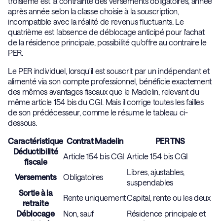
troisième est la contrainte des versements obligatoires, année
après année selon la classe choisie à la souscription,
incompatible avec la réalité de revenus fluctuants. Le
quatrième est l'absence de déblocage anticipé pour l'achat
de la résidence principale, possibilité qu'offre au contraire le
PER.
Le PER individuel, lorsqu'il est souscrit par un indépendant et
alimenté via son compte professionnel, bénéficie exactement
des mêmes avantages fiscaux que le Madelin, relevant du
même article 154 bis du CGI. Mais il corrige toutes les failles
de son prédécesseur, comme le résume le tableau ci-
dessous.
Caractéristique
Contrat Madelin
PER TNS
Déductibilité
Article 154 bis CGI
Article 154 bis CGI
fiscale
Libres, ajustables,
Versements
Obligatoires
suspendables
Sortie à la
Rente uniquement
Capital, rente ou les deux
retraite
Déblocage
Non, sauf
Résidence principale et