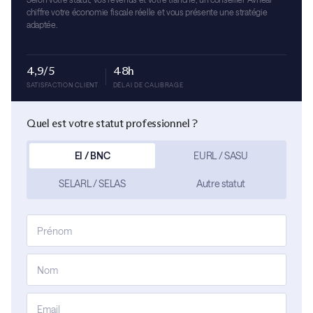
chiffre votre économie fiscale réelle et vous présente une stratégie
adaptée.
4,9/5
48h
SATISFACTION CLIENT
DÉLAI DE CALIBRAGE
Quel est votre statut professionnel ?
EI / BNC
EURL / SASU
SELARL / SELAS
Autre statut