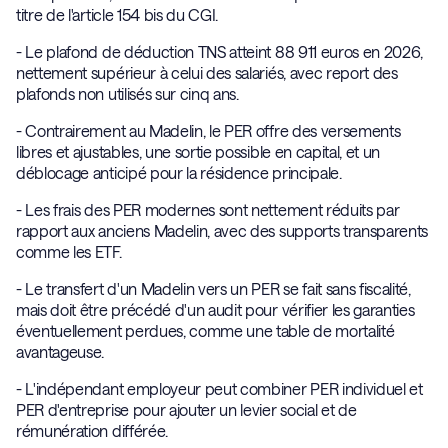
en capital permet de financer un projet, de transmettre ou
titre de l'article 154 bis du CGI.
de réinvestir, avec une fiscalité selon que les versements ont
- Le plafond de déduction TNS atteint 88 911 euros en 2026,
été déduits ou non.
nettement supérieur à celui des salariés, avec report des
plafonds non utilisés sur cinq ans.
- Contrairement au Madelin, le PER offre des versements
libres et ajustables, une sortie possible en capital, et un
déblocage anticipé pour la résidence principale.
- Les frais des PER modernes sont nettement réduits par
rapport aux anciens Madelin, avec des supports transparents
comme les ETF.
- Le transfert d'un Madelin vers un PER se fait sans fiscalité,
mais doit être précédé d'un audit pour vérifier les garanties
éventuellement perdues, comme une table de mortalité
avantageuse.
- L'indépendant employeur peut combiner PER individuel et
PER d'entreprise pour ajouter un levier social et de
rémunération différée.