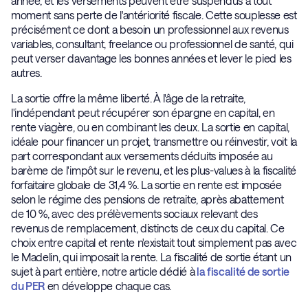
année, et les versements peuvent être suspendus à tout
moment sans perte de l'antériorité fiscale. Cette souplesse est
précisément ce dont a besoin un professionnel aux revenus
variables, consultant, freelance ou professionnel de santé, qui
peut verser davantage les bonnes années et lever le pied les
autres.
La sortie offre la même liberté. À l'âge de la retraite,
l'indépendant peut récupérer son épargne en capital, en
rente viagère, ou en combinant les deux. La sortie en capital,
idéale pour financer un projet, transmettre ou réinvestir, voit la
part correspondant aux versements déduits imposée au
barème de l'impôt sur le revenu, et les plus-values à la fiscalité
forfaitaire globale de 31,4 %. La sortie en rente est imposée
selon le régime des pensions de retraite, après abattement
de 10 %, avec des prélèvements sociaux relevant des
revenus de remplacement, distincts de ceux du capital. Ce
choix entre capital et rente n'existait tout simplement pas avec
le Madelin, qui imposait la rente. La fiscalité de sortie étant un
sujet à part entière, notre article dédié à
la fiscalité de sortie
du PER
en développe chaque cas.