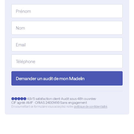
Demander un audit de mon Madelin
4,9/5 satisfaction client
Audit sous 48h ouvrées
CIF agréé AMF · ORIAS 24001416
Sans engagement
En soumettant ce formulaire vous acceptez notre
politique de confidentialité
.