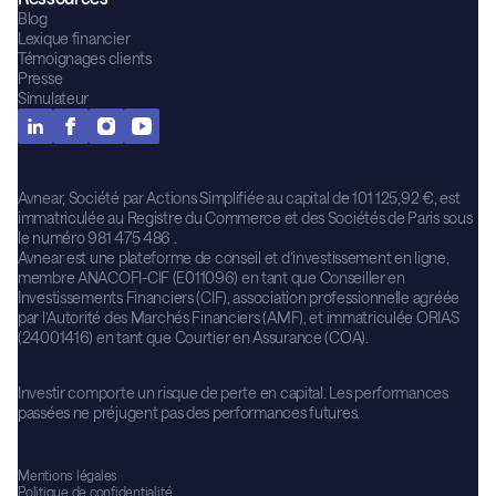
Blog
Lexique financier
Témoignages clients
Presse
Simulateur
Avnear, Société par Actions Simplifiée au capital de 101 125,92 €, est
immatriculée au Registre du Commerce et des Sociétés de Paris sous
le numéro 981 475 486 .
Avnear est une plateforme de conseil et d’investissement en ligne,
membre ANACOFI-CIF (E011096) en tant que Conseiller en
Investissements Financiers (CIF), association professionnelle agréée
par l’Autorité des Marchés Financiers (AMF), et immatriculée ORIAS
(24001416) en tant que Courtier en Assurance (COA).
Investir comporte un risque de perte en capital. Les performances
passées ne préjugent pas des performances futures.
Mentions légales
Politique de confidentialité