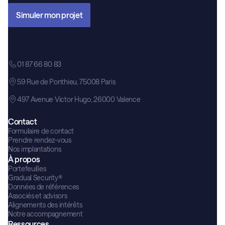
Simuler mon projet
01 87 66 80 83
59 Rue de Ponthieu, 75008 Paris
497 Avenue Victor Hugo, 26000 Valence
Contact
Formulaire de contact
Prendre rendez-vous
Nos implantations
À propos
Portefeuilles
Gradual Security®
Données de références
Associés et advisors
Alignements des intérêts
Notre accompagnement
Ressources