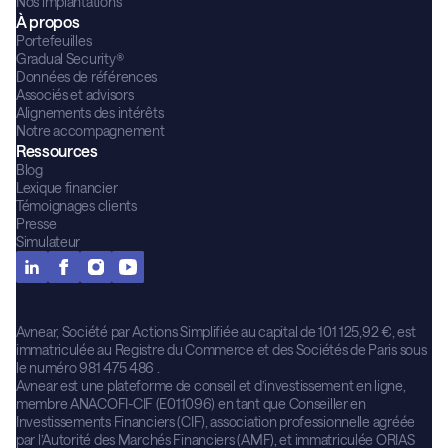
Nos implantations
À propos
Portefeuilles
Gradual Security®
Données de références
Associés et advisors
Alignements des intérêts
Notre accompagnement
Ressources
Blog
Lexique financier
Témoignages clients
Presse
Simulateur
Avnear, Société par Actions Simplifiée au capital de 101 125,92 €, est
immatriculée au Registre du Commerce et des Sociétés de Paris sous
le numéro 981 475 486 .
Avnear est une plateforme de conseil et d’investissement en ligne,
membre ANACOFI-CIF (E011096) en tant que Conseiller en
Investissements Financiers (CIF), association professionnelle agréée
par l’Autorité des Marchés Financiers (AMF), et immatriculée ORIAS