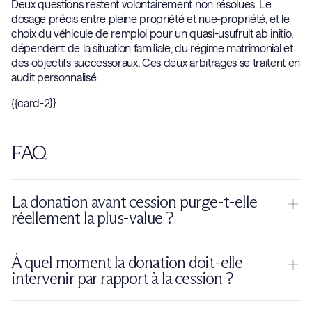
Deux questions restent volontairement non résolues. Le
dosage précis entre pleine propriété et nue-propriété, et le
choix du véhicule de remploi pour un quasi-usufruit ab initio,
dépendent de la situation familiale, du régime matrimonial et
des objectifs successoraux. Ces deux arbitrages se traitent en
audit personnalisé.
{{card-2}}
FAQ
La donation avant cession purge-t-elle
réellement la plus-value ?
Oui, sous conditions. La donation fait disparaître la plus-value
À quel moment la donation doit-elle
latente au profit du donataire qui reprend les titres pour leur
intervenir par rapport à la cession ?
valeur au jour de la donation. Mais cette purge n'est valable
que si la donation est
réelle, antérieure à toute cession et
La donation doit impérativement
précéder tout engagement