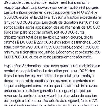
d'euros de titres, qui sont effectivement transmis sans
réappropriation. La plus-value sur cette fraction est purgée.
Les 2,4 millions cédés en direct supportent le PFU à 31,4 %
(753 600 euros) et la CEHR à 4 % sur la fraction excédentaire
(environ 60 000 euros). Les droits de donation sur 1,6 million
sont calculés après application des abattements de 100 000
euros par parent et par enfant, soit 400 000 euros
d'abattement total, base taxable 1,2 million d'euros, droits
estimés à 180 000 à 220 000 euros selon les tranches. Coût
total : environ 990 000 à 1 035 000 euros, contre 1 350 000
minimum si donation requalifiée. L'économie représente 350
000 à 700 000 euros et reste juridiquement sécurisée.
Hypothèse 3 : donation totale avec quasi-usufruit ab initio sur
contrat de capitalisation. La donation porte sur 100 % des
titres. La cession est immédiate. Le produit est remployé
dans un contrat de capitalisation au nom des enfants, sur
lequel le dirigeant conserve un quasi-usufruit ab initio avec
créance de restitution garantie. Le dirigeant perçoit les
revenus du contrat de son vivant. La plus-value de cession
est purgée à la donation. Au décès du dirigeant, l'article 774
bis ne s'applique pas car la dette de restitution porte sur un