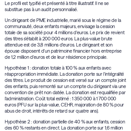
Le profil est typifié et présenté à titre illustratif. Il ne se
substitue pas à un audit personnalisé.
Un dirigeant de PME industrielle, marié sous le régime de la
communauté, deux enfants majeurs, envisage la cession
totale de sa société pour 4 millions d'euros. Le prix de revient
des titres s'établit à 200 000 euros. La plus-value brute
attendue est de 3,8 millions d'euros. Le dirigeant et son
épouse disposent d'un patrimoine financier hors entreprise
de 1,2 million d'euros et de leur résidence principale.
Hypothèse 1 : donation totale à 100 % aux enfants avec
réappropriation immédiate. La donation porte sur l'intégralité
des titres. Le produit de cession est versé sur un compte joint
des enfants, puis remonté sur un compte du dirigeant via une
convention de prêt non datée. La donation est requalifiée par
l'administration. Coût total estimé : 1 350 000 à 1 700 000
euros (PFU sur la plus-value, CEHR, majoration de 80 % pour
abus de droit, intérêts de retard sur quatre ans).
Hypothèse 2 : donation partielle de 40 % aux enfants, cession
des 60 % restants en direct. La donation porte sur 1,6 million