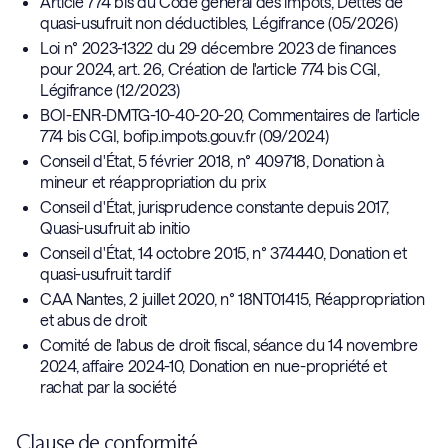
Article 774 bis du Code général des impôts, Dettes de
quasi-usufruit non déductibles, Légifrance (05/2026)
Loi n° 2023-1322 du 29 décembre 2023 de finances
pour 2024, art. 26, Création de l'article 774 bis CGI,
Légifrance (12/2023)
BOI-ENR-DMTG-10-40-20-20, Commentaires de l'article
774 bis CGI, bofip.impots.gouv.fr (09/2024)
Conseil d'État, 5 février 2018, n° 409718, Donation à
mineur et réappropriation du prix
Conseil d'État, jurisprudence constante depuis 2017,
Quasi-usufruit ab initio
Conseil d'État, 14 octobre 2015, n° 374440, Donation et
quasi-usufruit tardif
CAA Nantes, 2 juillet 2020, n° 18NT01415, Réappropriation
et abus de droit
Comité de l'abus de droit fiscal, séance du 14 novembre
2024, affaire 2024-10, Donation en nue-propriété et
rachat par la société
Clause de conformité