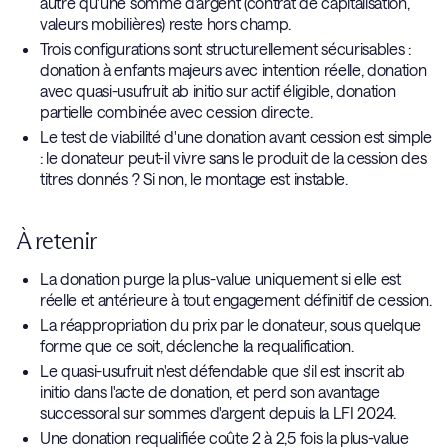
autre qu'une somme d'argent (contrat de capitalisation,
valeurs mobilières) reste hors champ.
Trois configurations sont structurellement sécurisables :
donation à enfants majeurs avec intention réelle, donation
avec quasi-usufruit ab initio sur actif éligible, donation
partielle combinée avec cession directe.
Le test de viabilité d'une donation avant cession est simple
: le donateur peut-il vivre sans le produit de la cession des
titres donnés ? Si non, le montage est instable.
À retenir
La donation purge la plus-value uniquement si elle est
réelle et antérieure à tout engagement définitif de cession.
La réappropriation du prix par le donateur, sous quelque
forme que ce soit, déclenche la requalification.
Le quasi-usufruit n'est défendable que s'il est inscrit ab
initio dans l'acte de donation, et perd son avantage
successoral sur sommes d'argent depuis la LFI 2024.
Une donation requalifiée coûte 2 à 2,5 fois la plus-value