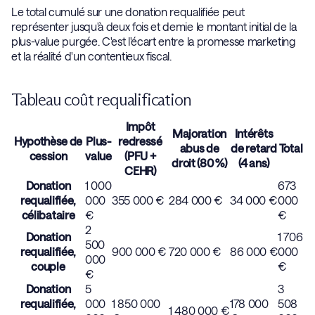
Le total cumulé sur une donation requalifiée peut
représenter jusqu'à deux fois et demie le montant initial de la
plus-value purgée. C'est l'écart entre la promesse marketing
et la réalité d'un contentieux fiscal.
Tableau coût requalification
Impôt
Majoration
Intérêts
Hypothèse de
Plus-
redressé
abus de
de retard
Total
cession
value
(PFU +
droit (80 %)
(4 ans)
CEHR)
Donation
1 000
673
requalifiée,
000
355 000 €
284 000 €
34 000 €
000
célibataire
€
€
2
Donation
1 706
500
requalifiée,
900 000 €
720 000 €
86 000 €
000
000
couple
€
€
Donation
5
3
requalifiée,
000
1 850 000
178 000
508
1 480 000 €