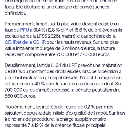
Une requalification ne se limite pas à la perte du bénéfice
fiscal. Elle déclenche une cascade de conséquences
chiffrables.
Premièrement, l'impôt sur la plus-value devient exigible au
taux du
PFU
à 31,4 % (12,8 % d'IR et 18,6 % de prélèvements
sociaux après la LFSS 2026), majoré le cas échéant de la
CEHR et de la CDHR
pour les hauts revenus. Sur une plus-
value initialement purgée de 2 millions d'euros, la facture
redevient comprise entre 700 000 et 770 000 euros.
Deuxièmement, l'article L. 64 du LPF prévoit une majoration
de 80 % du montant des droits éludés lorsque l'opération a
pour but exclusif ou principal d'éluder l'impôt. La majoration
est ramenée à 40 % dans les autres cas d'abus de droit. Sur
700 000 euros d'impôt redressé, la pénalité peut atteindre
560 000 euros.
Troisièmement, les intérêts de retard de 0,2 % par mois
s'ajoutent depuis la date initiale d'exigibilité de l'impôt. Sur trois
à cinq ans de procédure, la charge supplémentaire
représente 7 à 12 % de la créance fiscale principale.