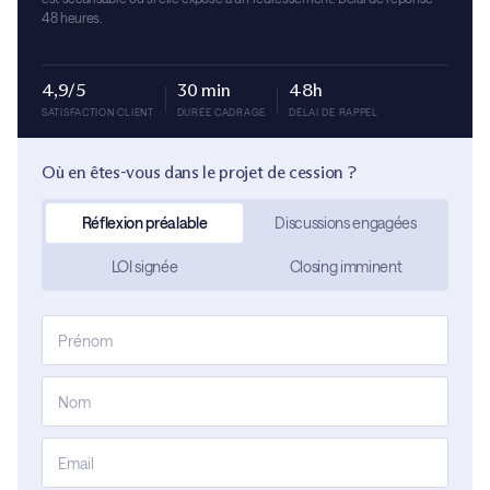
48 heures.
4,9/5
30 min
48h
SATISFACTION CLIENT
DURÉE CADRAGE
DÉLAI DE RAPPEL
Où en êtes-vous dans le projet de cession ?
Réflexion préalable
Discussions engagées
LOI signée
Closing imminent