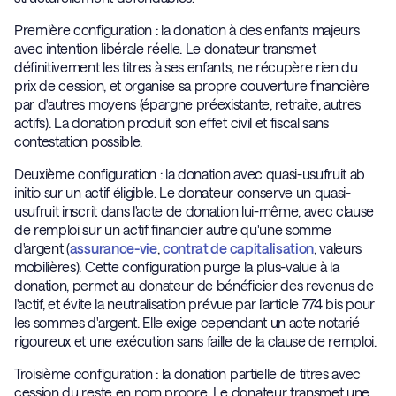
Première configuration : la donation à des enfants majeurs
avec intention libérale réelle. Le donateur transmet
définitivement les titres à ses enfants, ne récupère rien du
prix de cession, et organise sa propre couverture financière
par d'autres moyens (épargne préexistante, retraite, autres
actifs). La donation produit son effet civil et fiscal sans
contestation possible.
Deuxième configuration : la donation avec quasi-usufruit ab
initio sur un actif éligible. Le donateur conserve un quasi-
usufruit inscrit dans l'acte de donation lui-même, avec clause
de remploi sur un actif financier autre qu'une somme
d'argent (
assurance-vie
,
contrat de capitalisation
, valeurs
mobilières). Cette configuration purge la plus-value à la
donation, permet au donateur de bénéficier des revenus de
l'actif, et évite la neutralisation prévue par l'article 774 bis pour
les sommes d'argent. Elle exige cependant un acte notarié
rigoureux et une exécution sans faille de la clause de remploi.
Troisième configuration : la donation partielle de titres avec
cession du reste en nom propre. Le donateur transmet une