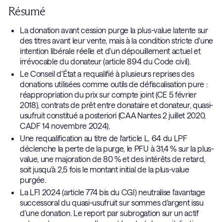
dépasser 1,3 million d'euros. La donation n'est pas seulement
barème progressif avec abattement renforcé sur les titres
définitif
, et avant même les pourparlers avancés avec un
Résumé
un outil fiscal, c'est un acte juridique aux conséquences
pré-2018, ou l'expatriation avant cession. Chacun de ces
acquéreur identifié. La sécurité juridique augmente avec la
La donation avant cession purge la plus-value latente sur
lourdes en cas d'erreur.
leviers répond à des conditions spécifiques et s'articule avec
distance temporelle entre la donation et la cession. Plus la
des titres avant leur vente, mais à la condition stricte d'une
la donation selon la stratégie globale. Avnear distingue
neuf
donation est rapprochée de la signature, plus le risque de
intention libérale réelle et d'un dépouillement actuel et
mécanismes
au total pour optimiser la fiscalité d'une cession.
requalification au motif de la chronologie insincère augmente.
irrévocable du donateur (article 894 du Code civil).
Le Conseil d'État a requalifié à plusieurs reprises des
L'idéal est d'inscrire la donation dans une stratégie de
donations utilisées comme outils de défiscalisation pure :
transmission familiale planifiée en amont du projet de cession.
réappropriation du prix sur compte joint (CE 5 février
2018), contrats de prêt entre donataire et donateur, quasi-
usufruit constitué a posteriori (CAA Nantes 2 juillet 2020,
CADF 14 novembre 2024).
Une requalification au titre de l'article L. 64 du LPF
déclenche la perte de la purge, le PFU à 31,4 % sur la plus-
value, une majoration de 80 % et des intérêts de retard,
soit jusqu'à 2,5 fois le montant initial de la plus-value
purgée.
La LFI 2024 (article 774 bis du CGI) neutralise l'avantage
successoral du quasi-usufruit sur sommes d'argent issu
d'une donation. Le report par subrogation sur un actif