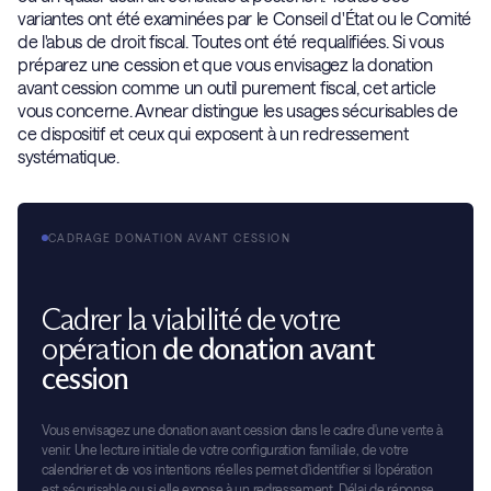
variantes ont été examinées par le Conseil d'État ou le Comité
de l'abus de droit fiscal. Toutes ont été requalifiées. Si vous
préparez une cession et que vous envisagez la donation
avant cession comme un outil purement fiscal, cet article
vous concerne. Avnear distingue les usages sécurisables de
ce dispositif et ceux qui exposent à un redressement
systématique.
CADRAGE DONATION AVANT CESSION
Cadrer la viabilité de votre
opération
de donation avant
cession
Vous envisagez une donation avant cession dans le cadre d'une vente à
venir. Une lecture initiale de votre configuration familiale, de votre
calendrier et de vos intentions réelles permet d'identifier si l'opération
est sécurisable ou si elle expose à un redressement. Délai de réponse