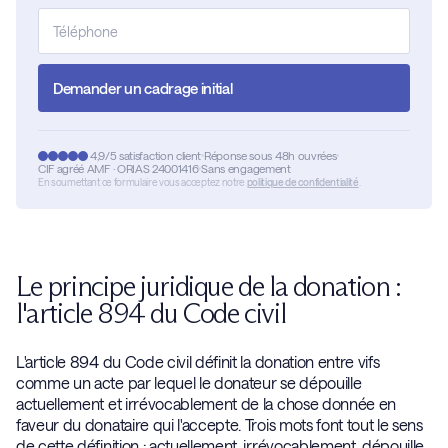
Demander un cadrage initial
4,9/5 satisfaction client
Réponse sous 48h ouvrées
CIF agréé AMF · ORIAS 24001416
Sans engagement
En soumettant ce formulaire vous acceptez notre
politique de confidentialité
.
Le principe juridique de la donation :
l'article 894 du Code civil
L'article 894 du Code civil définit la donation entre vifs
comme un acte par lequel le donateur se dépouille
actuellement et irrévocablement de la chose donnée en
faveur du donataire qui l'accepte. Trois mots font tout le sens
de cette définition : actuellement, irrévocablement, dépouille.