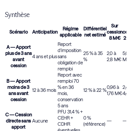
Synthèse
Sur
S
Régime
Différentiel
Scénario
Anticipation
cession
ces
applicable
net estimé
8 M€
20
Report
A — Apport
d'imposition
plus de 3 ans
25 % à 35
2,0 à
5,0 à
4 ans et plus
sans
avant
%
2,8 M€
M€
obligation de
cession
remploi
Report avec
B — Apport
remploi 70
moins de 3
% en 36
0,96 à
2,4 
12 à 36 mois
12 % à 22 %
ans avant
mois,
1,76 M€
4,4
cession
conservation
5 ans
PFU 31,4 % +
C — Cession
CEHR +
0 %
directe sans
Aucune
—
—
CDHR
(référence)
apport
éventuelles