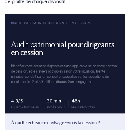
d'éligibilité de chaque dispositif.
AUDIT PATRIMONIAL DIRIGEANTS EN CESSION
Audit patrimonial
pour dirigeants
en cession
Identifier votre scénario d'apport-cession applicable selon votre horizon
de cession, et les leviers activables selon votre situation. Trente
minutes, conduit par un conseiller spécialisé sur les opérations de
cession entre 2 et 30 millions d'euros. Sans engagement.
4,9/5
30 min
48h
SATISFACTION CLIENT
DURÉE AUDIT
DÉLAI DE RAPPEL
À quelle échéance envisagez-vous la cession ?