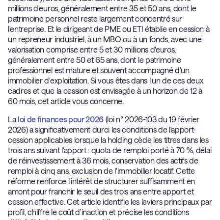
millions d'euros, généralement entre 35 et 50 ans, dont le
patrimoine personnel reste largement concentré sur
l'entreprise. Et le dirigeant de PME ou ETI établie en cession à
un repreneur industriel, à un MBO ou à un fonds, avec une
valorisation comprise entre 5 et 30 millions d'euros,
généralement entre 50 et 65 ans, dont le patrimoine
professionnel est mature et souvent accompagné d'un
immobilier d'exploitation. Si vous êtes dans l'un de ces deux
cadres et que la cession est envisagée à un horizon de 12 à
60 mois, cet article vous concerne.
La
loi de finances pour 2026
(loi n° 2026-103 du 19 février
2026) a significativement durci les conditions de l'apport-
cession applicables lorsque la holding cède les titres dans les
trois ans suivant l'apport : quota de remploi porté à 70 %, délai
de réinvestissement à 36 mois, conservation des actifs de
remploi à cinq ans, exclusion de l'immobilier locatif. Cette
réforme renforce l'intérêt de structurer suffisamment en
amont pour franchir le seuil des trois ans entre apport et
cession effective. Cet article identifie les leviers principaux par
profil, chiffre le coût d'inaction et précise les conditions