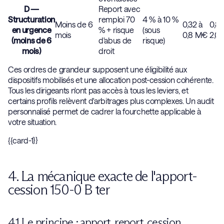
D —
Report avec
Structuration
remploi 70
4 % à 10 %
Moins de 6
0,32 à
0,8 
en urgence
% + risque
(sous
mois
0,8 M€
2,0
(moins de 6
d'abus de
risque)
mois)
droit
Ces ordres de grandeur supposent une éligibilité aux
dispositifs mobilisés et une allocation post-cession cohérente.
Tous les dirigeants n'ont pas accès à tous les leviers, et
certains profils relèvent d'arbitrages plus complexes. Un audit
personnalisé permet de cadrer la fourchette applicable à
votre situation.
{{card-1}}
4. La mécanique exacte de l'apport-
cession 150-0 B ter
4.1 Le principe : apport, report, cession