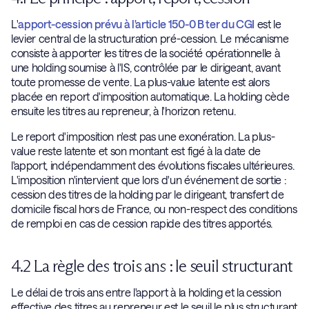
L'
apport-cession prévu à l'article 150-0 B ter du CGI
est le
levier central de la structuration pré-cession. Le mécanisme
consiste à apporter les titres de la société opérationnelle à
une holding soumise à l'IS, contrôlée par le dirigeant, avant
toute promesse de vente. La plus-value latente est alors
placée en report d'imposition automatique. La holding cède
ensuite les titres au repreneur, à l'horizon retenu.
Le report d'imposition n'est pas une exonération. La plus-
value reste latente et son montant est figé à la date de
l'apport, indépendamment des évolutions fiscales ultérieures.
L'imposition n'intervient que lors d'un événement de sortie :
cession des titres de la holding par le dirigeant, transfert de
domicile fiscal hors de France, ou non-respect des conditions
de remploi en cas de cession rapide des titres apportés.
4.2 La règle des trois ans : le seuil structurant
Le délai de trois ans entre l'apport à la holding et la cession
effective des titres au repreneur est le seuil le plus structurant