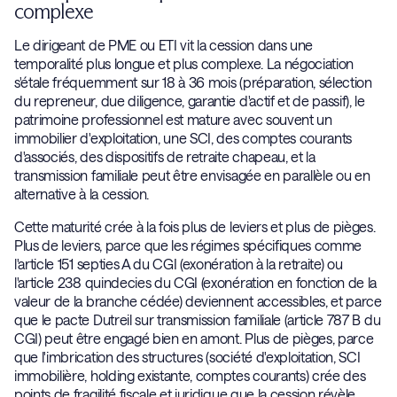
complexe
Le dirigeant de PME ou ETI vit la cession dans une
temporalité plus longue et plus complexe. La négociation
s'étale fréquemment sur 18 à 36 mois (préparation, sélection
du repreneur, due diligence, garantie d'actif et de passif), le
patrimoine professionnel est mature avec souvent un
immobilier d'exploitation, une SCI, des comptes courants
d'associés, des dispositifs de retraite chapeau, et la
transmission familiale peut être envisagée en parallèle ou en
alternative à la cession.
Cette maturité crée à la fois plus de leviers et plus de pièges.
Plus de leviers, parce que les régimes spécifiques comme
l'article 151 septies A du CGI (exonération à la retraite) ou
l'article 238 quindecies du CGI (exonération en fonction de la
valeur de la branche cédée) deviennent accessibles, et parce
que le pacte Dutreil sur transmission familiale (article 787 B du
CGI) peut être engagé bien en amont. Plus de pièges, parce
que l'imbrication des structures (société d'exploitation, SCI
immobilière, holding existante, comptes courants) crée des
points de fragilité fiscale et juridique que la cession révèle