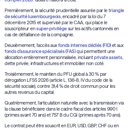
Premièrement, la sécurité prudentielle assurée par le
triangle
de sécurité luxembourgeois
, encadré par la loi du 7
décembre 2015 et supervisé par le CAA, qui place le
souscripteur en
super-privilège
sur les actifs cantonnés en
cas de défaillance de la compagnie.
Deuxièmement, l'accès aux
fonds internes dédiés (FID)
et aux
fonds d'assurance spécialisés (FAS)
qui permettent une
allocation entièrement personnalisée, incluant
private assets
,
dette privée, infrastructures et immobilier non coté.
Troisièmement, le maintien du PFU global à 30 % par
dérogation LFSS 2026 (article L. 136-8, IV du code de la
sécurité sociale), contre 31,4 % de droit commun pour les
autres revenus du capital.
Quatrièmement, l'articulation naturelle avec la transmission via
la clause bénéficiaire dans le cadre fiscal des articles 990 I
(primes avant 70 ans) et 757 B du CGI (primes après 70 ans).
Le contrat peut être souscrit en EUR, USD, GBP, CHF ou en