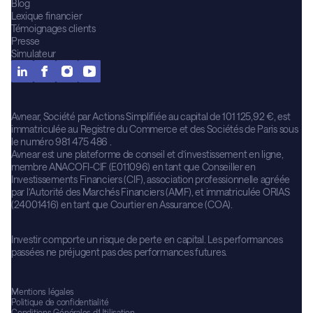
Blog
Lexique financier
Témoignages clients
Presse
Simulateur
Avnear, Société par Actions Simplifiée au capital de 101 125,92 €, est
immatriculée au Registre du Commerce et des Sociétés de Paris sous
le numéro 981 475 486 .
Avnear est une plateforme de conseil et d’investissement en ligne,
membre ANACOFI-CIF (E011096) en tant que Conseiller en
Investissements Financiers (CIF), association professionnelle agréée
par l’Autorité des Marchés Financiers (AMF), et immatriculée ORIAS
(24001416) en tant que Courtier en Assurance (COA).
Investir comporte un risque de perte en capital. Les performances
passées ne préjugent pas des performances futures.
Mentions légales
Politique de confidentialité
Conditions Générales d’Utilisation