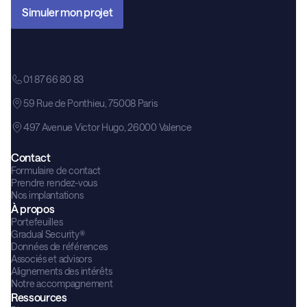
Simuler mon projet
01 87 66 80 83
59 Rue de Ponthieu, 75008 Paris
497 Avenue Victor Hugo, 26000 Valence
Contact
Formulaire de contact
Prendre rendez-vous
Nos implantations
À propos
Portefeuilles
Gradual Security®
Données de références
Associés et advisors
Alignements des intérêts
Notre accompagnement
Ressources