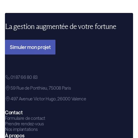
La gestion augmentée de votre fortune
Simuler mon projet
01 87 66 80 83
59 Rue de Ponthieu, 75008 Paris
497 Avenue Victor Hugo, 26000 Valence
Contact
Formulaire de contact
Prendre rendez-vous
Nos implantations
À propos