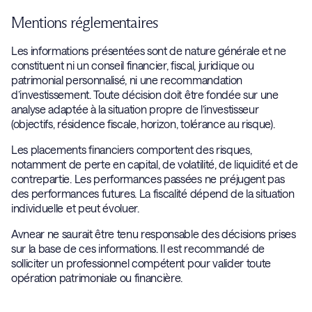
particulièrement adaptées au long terme. Elles permettent de
Mentions réglementaires
lisser les cycles de marché, de réduire les effets de
Les informations présentées sont de nature générale et ne
concentration et de s’exposer à un ensemble plus large de
constituent ni un conseil financier, fiscal, juridique ou
moteurs de performance mondiaux.
patrimonial personnalisé, ni une recommandation
d’investissement. Toute décision doit être fondée sur une
analyse adaptée à la situation propre de l’investisseur
(objectifs, résidence fiscale, horizon, tolérance au risque).
Les placements financiers comportent des risques,
notamment de perte en capital, de volatilité, de liquidité et de
contrepartie. Les performances passées ne préjugent pas
des performances futures. La fiscalité dépend de la situation
individuelle et peut évoluer.
Avnear ne saurait être tenu responsable des décisions prises
sur la base de ces informations. Il est recommandé de
solliciter un professionnel compétent pour valider toute
opération patrimoniale ou financière.