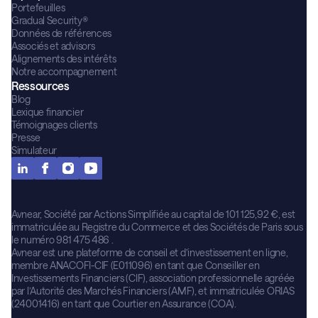
Portefeuilles
Gradual Security®
Données de références
Associés et advisors
Alignements des intérêts
Notre accompagnement
Ressources
Blog
Lexique financier
Témoignages clients
Presse
Simulateur
Avnear, Société par Actions Simplifiée au capital de 101 125,92 €, est
immatriculée au Registre du Commerce et des Sociétés de Paris sous
le numéro 981 475 486 .
Avnear est une plateforme de conseil et d’investissement en ligne,
membre ANACOFI-CIF (E011096) en tant que Conseiller en
Investissements Financiers (CIF), association professionnelle agréée
par l’Autorité des Marchés Financiers (AMF), et immatriculée ORIAS
(24001416) en tant que Courtier en Assurance (COA).