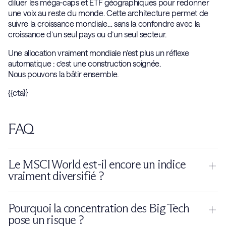
diluer les méga-caps et ETF géographiques pour redonner
une voix au reste du monde. Cette architecture permet de
suivre la croissance mondiale… sans la confondre avec la
croissance d’un seul pays ou d’un seul secteur.
Une allocation vraiment mondiale n’est plus un réflexe
automatique : c’est une construction soignée.
Nous pouvons la bâtir ensemble.
{{cta}}
FAQ
Le MSCI World est-il encore un indice
vraiment diversifié ?
Pas totalement. Le MSCI World est aujourd’hui fortement
Pourquoi la concentration des Big Tech
dominé par les États-Unis, qui représentent environ 70 % de
pose un risque ?