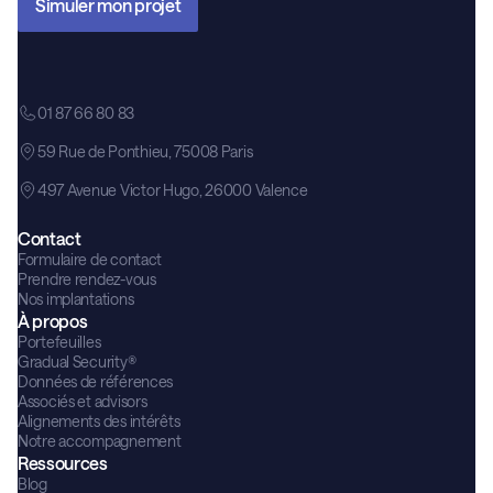
Simuler mon projet
01 87 66 80 83
59 Rue de Ponthieu, 75008 Paris
497 Avenue Victor Hugo, 26000 Valence
Contact
Formulaire de contact
Prendre rendez-vous
Nos implantations
À propos
Portefeuilles
Gradual Security®
Données de références
Associés et advisors
Alignements des intérêts
Notre accompagnement
Ressources
Blog