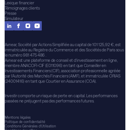
Lexique financier
Témoignages clients
Presse
Simulateur
Avnear, Société par Actions Simplifiée au capital de 101 125,92 €, est
immatriculée au Registre du Commerce et des Sociétés de Paris sous
le numéro 981 475 486 .
Avnear est une plateforme de conseil et d’investissement en ligne,
membre ANACOFI-CIF (E011096) en tant que Conseiller en
Investissements Financiers (CIF), association professionnelle agréée
par l’Autorité des Marchés Financiers (AMF), et immatriculée ORIAS
(24001416) en tant que Courtier en Assurance (COA).
Investir comporte un risque de perte en capital. Les performances
passées ne préjugent pas des performances futures.
Mentions légales
Politique de confidentialité
Conditions Générales d’Utilisation