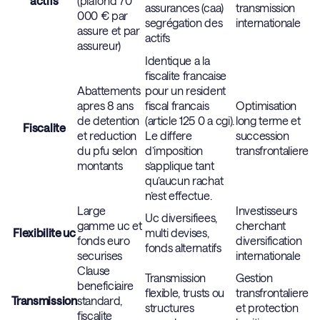
actifs
(plafond 70
assurances (caa)
transmission
000 € par
segrégation des
internationale
assure et par
actifs
assureur)
Identique a la
fiscalite francaise
Abattements
pour un resident
apres 8 ans
fiscal francais
Optimisation
de detention
(article 125 0 a cgi).
long terme et
Fiscalite
et reduction
Le differe
succession
du pfu selon
d’imposition
transfrontaliere
montants
s’applique tant
qu’aucun rachat
n’est effectue.
Large
Investisseurs
Uc diversifiees,
gamme uc et
cherchant
Flexibilite uc
multi devises,
fonds euro
diversification
fonds alternatifs
securises
internationale
Clause
Transmission
Gestion
beneficiaire
flexible, trusts ou
transfrontaliere
Transmission
standard,
structures
et protection
fiscalite