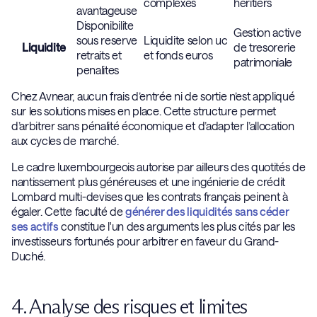
complexes
heritiers
avantageuse
Disponibilite
Gestion active
sous reserve
Liquidite selon uc
Liquidite
de tresorerie
retraits et
et fonds euros
patrimoniale
penalites
Chez Avnear, aucun frais d’entrée ni de sortie n’est appliqué
sur les solutions mises en place. Cette structure permet
d’arbitrer sans pénalité économique et d’adapter l’allocation
aux cycles de marché.
Le cadre luxembourgeois autorise par ailleurs des quotités de
nantissement plus généreuses et une ingénierie de crédit
Lombard multi-devises que les contrats français peinent à
égaler. Cette faculté de
générer des liquidités sans céder
ses actifs
constitue l'un des arguments les plus cités par les
investisseurs fortunés pour arbitrer en faveur du Grand-
Duché.
4. Analyse des risques et limites