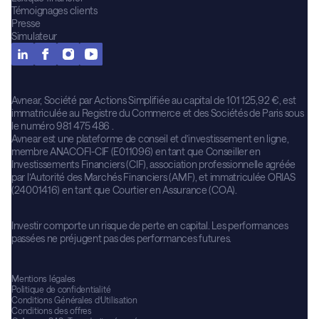
Témoignages clients
Presse
Simulateur
Avnear, Société par Actions Simplifiée au capital de 101 125,92 €, est
immatriculée au Registre du Commerce et des Sociétés de Paris sous
le numéro 981 475 486 .
Avnear est une plateforme de conseil et d’investissement en ligne,
membre ANACOFI-CIF (E011096) en tant que Conseiller en
Investissements Financiers (CIF), association professionnelle agréée
par l’Autorité des Marchés Financiers (AMF), et immatriculée ORIAS
(24001416) en tant que Courtier en Assurance (COA).
Investir comporte un risque de perte en capital. Les performances
passées ne préjugent pas des performances futures.
Mentions légales
Politique de confidentialité
Conditions Générales d’Utilisation
Conditions des offres