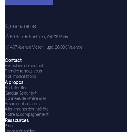
01 87 66 80 83
59 Rue de Ponthieu, 75008 Paris
497 Avenue Victor Hugo, 26000 Valence
Contact
Formulaire de contact
Prendre rendez-vous
Nos implantations
À propos
Portefeuilles
Gradual Security®
Données de références
Associés et advisors
Alignements des intérêts
Notre accompagnement
Ressources
Blog
Lexique financier