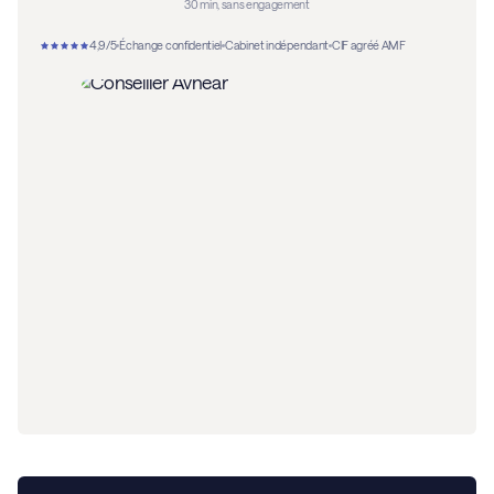
30 min, sans engagement
4,9/5
Échange confidentiel
Cabinet indépendant
CIF agréé AMF