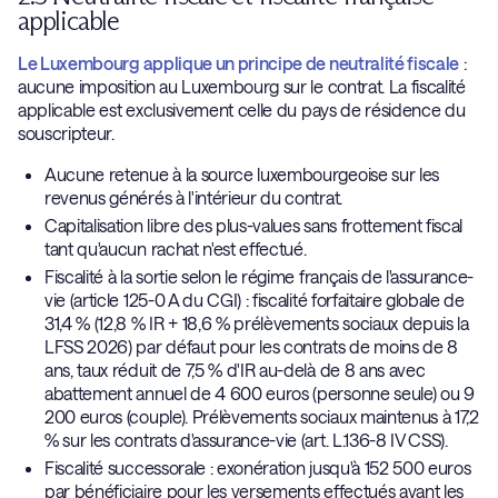
applicable
Le Luxembourg applique un principe de neutralité fiscale
:
aucune imposition au Luxembourg sur le contrat. La fiscalité
applicable est exclusivement celle du pays de résidence du
souscripteur.
Aucune retenue à la source luxembourgeoise sur les
revenus générés à l'intérieur du contrat.
Capitalisation libre des plus-values sans frottement fiscal
tant qu'aucun rachat n'est effectué.
Fiscalité à la sortie selon le régime français de l'assurance-
vie (article 125-0 A du CGI) : fiscalité forfaitaire globale de
31,4 % (12,8 % IR + 18,6 % prélèvements sociaux depuis la
LFSS 2026) par défaut pour les contrats de moins de 8
ans, taux réduit de 7,5 % d'IR au-delà de 8 ans avec
abattement annuel de 4 600 euros (personne seule) ou 9
200 euros (couple). Prélèvements sociaux maintenus à 17,2
% sur les contrats d'assurance-vie (art. L.136-8 IV CSS).
Fiscalité successorale : exonération jusqu'à 152 500 euros
par bénéficiaire pour les versements effectués avant les