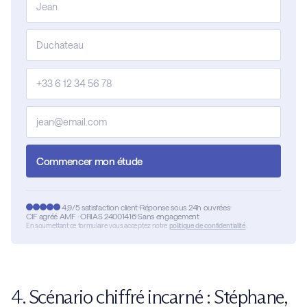
Commencer mon étude
4,9/5 satisfaction client
Réponse sous 24h ouvrées
CIF agréé AMF · ORIAS 24001416
Sans engagement
En soumettant ce formulaire vous acceptez notre
politique de confidentialité
.
4. Scénario chiffré incarné : Stéphane,