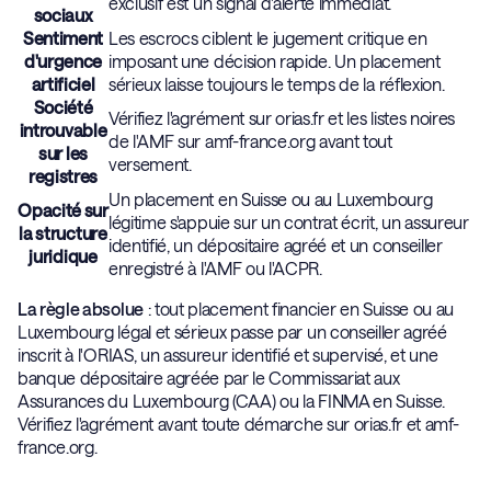
exclusif est un signal d'alerte immédiat.
sociaux
Sentiment
Les escrocs ciblent le jugement critique en
d'urgence
imposant une décision rapide. Un placement
artificiel
sérieux laisse toujours le temps de la réflexion.
Société
Vérifiez l'agrément sur orias.fr et les listes noires
introuvable
de l'AMF sur amf-france.org avant tout
sur les
versement.
registres
Un placement en Suisse ou au Luxembourg
Opacité sur
légitime s'appuie sur un contrat écrit, un assureur
la structure
identifié, un dépositaire agréé et un conseiller
juridique
enregistré à l'AMF ou l'ACPR.
La règle absolue
: tout placement financier en Suisse ou au
Luxembourg légal et sérieux passe par un conseiller agréé
inscrit à l'ORIAS, un assureur identifié et supervisé, et une
banque dépositaire agréée par le Commissariat aux
Assurances du Luxembourg (CAA) ou la FINMA en Suisse.
Vérifiez l'agrément avant toute démarche sur orias.fr et amf-
france.org.