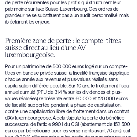
de perte récurrentes pour les profils qui structurent leur
patrimoine sur l'axe Suisse-Luxembourg. Ces ordres de
grandeur ne se substituent pas à un audit personnalisé, mais
ils éclairent les enjeux.
Première zone de perte : le compte-titres
suisse direct au lieu d'une AV
luxembourgeoise.
Pour un patrimoine de 500 000 euros logé sur un compte-
titres en banque privée suisse, la fiscalité française s'applique
chaque année aux revenus et plus-values réalisés, sans
capitalisation différée possible. Sur 10 ans, le frottement fiscal
annuel cumulé (PFU de 31,4 % sur les dividendes et plus-
values réalisées) représente entre 60 000 et 120 000 euros
de fiscalité supportée pendant la phase de capitalisation,
contre une capitalisation libre de frottement dans un contrat
d'AV luxembourgeoise. À cela s'ajoute la perte du bénéfice
successoral de l'article 990 I du CGI (abattement de 152 500
euros par bénéficiaire pour les versements avant 70 ans), soit
jusqu'à 30 % d'économie sur les droits de succession pour un