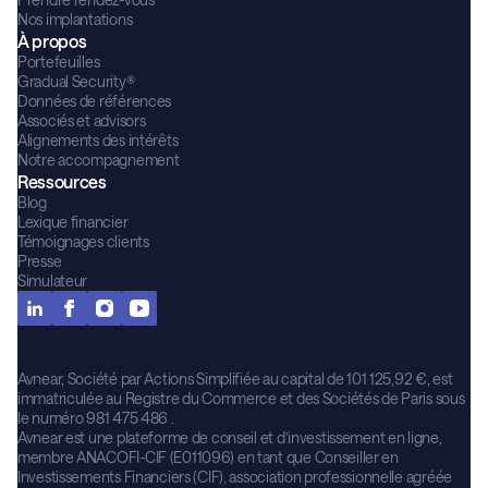
Nos implantations
À propos
Portefeuilles
Gradual Security®
Données de références
Associés et advisors
Alignements des intérêts
Notre accompagnement
Ressources
Blog
Lexique financier
Témoignages clients
Presse
Simulateur
Avnear, Société par Actions Simplifiée au capital de 101 125,92 €, est
immatriculée au Registre du Commerce et des Sociétés de Paris sous
le numéro 981 475 486 .
Avnear est une plateforme de conseil et d’investissement en ligne,
membre ANACOFI-CIF (E011096) en tant que Conseiller en
Investissements Financiers (CIF), association professionnelle agréée