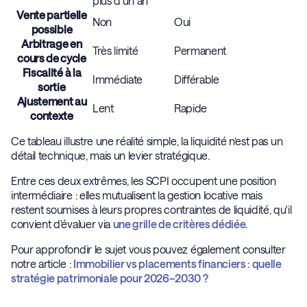
plus d’un an
Vente partielle
Non
Oui
possible
Arbitrage en
Très limité
Permanent
cours de cycle
Fiscalité à la
Immédiate
Différable
sortie
Ajustement au
Lent
Rapide
contexte
Ce tableau illustre une réalité simple, la liquidité n’est pas un
détail technique, mais un levier stratégique.
Entre ces deux extrêmes, les SCPI occupent une position
intermédiaire : elles mutualisent la gestion locative mais
restent soumises à leurs propres contraintes de liquidité, qu'il
convient d'évaluer via
une grille de critères dédiée.
Pour approfondir le sujet vous pouvez également consulter
notre article :
Immobilier vs placements financiers : quelle
stratégie patrimoniale pour 2026–2030 ?