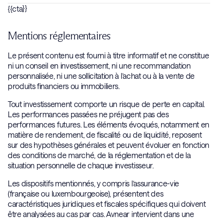
stratégie de long terme.
{{cta}}
La liquidité permet d'absorber les imprévus, d'arbitrer sans
précipitation et de
saisir des opportunités
de marché. Chez
Mentions réglementaires
Avnear, l’immobilier s'envisage uniquement après avoir
sécurisé une structure financière agile.
Le présent contenu est fourni à titre informatif et ne constitue
ni un conseil en investissement, ni une recommandation
personnalisée, ni une sollicitation à l’achat ou à la vente de
produits financiers ou immobiliers.
Tout investissement comporte un risque de perte en capital.
Les performances passées ne préjugent pas des
performances futures. Les éléments évoqués, notamment en
matière de rendement, de fiscalité ou de liquidité, reposent
sur des hypothèses générales et peuvent évoluer en fonction
des conditions de marché, de la réglementation et de la
situation personnelle de chaque investisseur.
Les dispositifs mentionnés, y compris l’assurance-vie
(française ou luxembourgeoise), présentent des
caractéristiques juridiques et fiscales spécifiques qui doivent
être analysées au cas par cas. Avnear intervient dans une