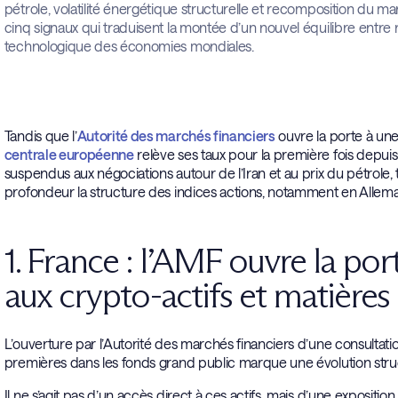
pétrole, volatilité énergétique structurelle et recomposition du march
cinq signaux qui traduisent la montée d’un nouvel équilibre entre r
technologique des économies mondiales.
Tandis que l’
Autorité des marchés financiers
ouvre la porte à une
centrale européenne
relève ses taux pour la première fois depui
suspendus aux négociations autour de l’Iran et au prix du pétrole, t
profondeur la structure des indices actions, notamment en Allem
1. France : l’AMF ouvre la por
aux crypto-actifs et matières
L’ouverture par l’Autorité des marchés financiers d’une consultation
premières dans les fonds grand public marque une évolution struc
Il ne s’agit pas d’un accès direct à ces actifs, mais d’une expositio