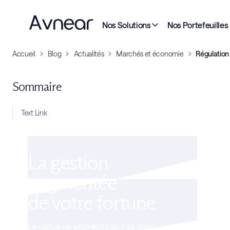
Nos Solutions
Nos Portefeuilles
Accueil
Blog
Actualités
Marchés et économie
Régulation
Sommaire
Text Link
La gestion
augmentée
de votre fortune
Le risque ne se prédit pas. Il se gère