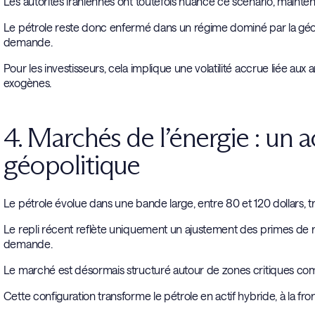
Les autorités iraniennes ont toutefois nuancé ce scénario, maintena
Le pétrole reste donc enfermé dans un régime dominé par la géop
demande.
Pour les investisseurs, cela implique une volatilité accrue liée au
exogènes.
4. Marchés de l’énergie : un ac
géopolitique
Le pétrole évolue dans une bande large, entre 80 et 120 dollars, tra
Le repli récent reflète uniquement un ajustement des primes de ris
demande.
Le marché est désormais structuré autour de zones critiques com
Cette configuration transforme le pétrole en actif hybride, à la fro