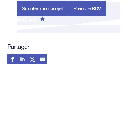
Simuler mon projet
Prendre RDV
Noté 4,9/5
Partager