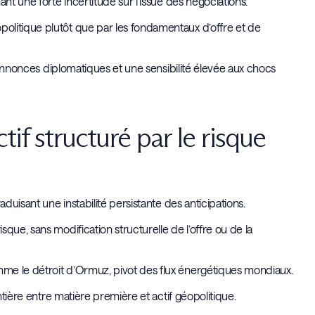
nt une forte incertitude sur l’issue des négociations.
olitique plutôt que par les fondamentaux d’offre et de
x annonces diplomatiques et une sensibilité élevée aux chocs
tif structuré par le risque
duisant une instabilité persistante des anticipations.
que, sans modification structurelle de l’offre ou de la
me le détroit d’Ormuz, pivot des flux énergétiques mondiaux.
ntière entre matière première et actif géopolitique.