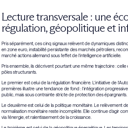
Lecture transversale : une é
régulation, géopolitique et in
Pris séparément, ces cinq signaux relèvent de dynamiques distinc
en zone euro, instabilité persistante des marchés pétroliers, re
marché actions allemand sous l’effet de l’intelligence artificielle.
Pris ensemble, ils décrivent pourtant une même trajectoire : cell
pôles structurants.
Le premier est celui de la régulation financière. L’initiative de l’Au
premières illustre une tendance de fond : l’intégration progressive
public, mais sous contrainte stricte de protection des épargnants.
Le deuxième est celui de la politique monétaire. Le relèvement d
normalisation monétaire reste incomplète. Elle continue d’agir c
via l’énergie, et ralentissement de la croissance.
Le troisième est celui de la géopolitique énergétique. Les tensions