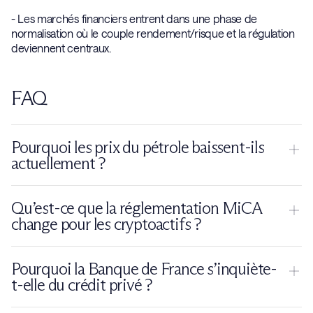
- Les marchés financiers entrent dans une phase de
normalisation où le couple rendement/risque et la régulation
deviennent centraux.
FAQ
Pourquoi les prix du pétrole baissent-ils
actuellement ?
La baisse s’explique par l’apaisement des tensions
Qu’est-ce que la réglementation MiCA
géopolitiques, notamment au Moyen-Orient, et par la
change pour les cryptoactifs ?
diminution des risques de rupture d’approvisionnement. Cela
réduit la “prime de risque” intégrée dans les prix.
La réglementation européenne MiCA impose un cadre
Pourquoi la Banque de France s’inquiète-
commun aux plateformes crypto dans l’Union européenne.
t-elle du crédit privé ?
Elle renforce la protection des investisseurs, la transparence