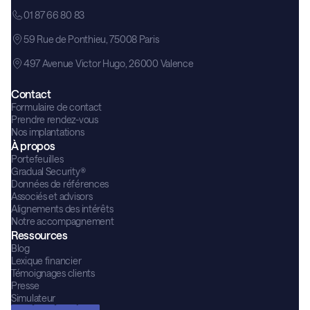
01 87 66 80 83
59 Rue de Ponthieu, 75008 Paris
497 Avenue Victor Hugo, 26000 Valence
Contact
Formulaire de contact
Prendre rendez-vous
Nos implantations
À propos
Portefeuilles
Gradual Security®
Données de références
Associés et advisors
Alignements des intérêts
Notre accompagnement
Ressources
Blog
Lexique financier
Témoignages clients
Presse
Simulateur