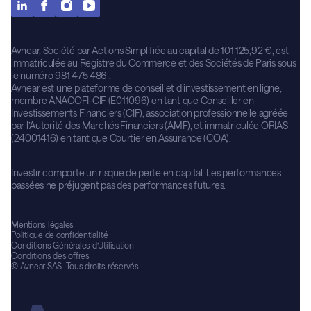
Avnear, Société par Actions Simplifiée au capital de 101 125,92 €, est
immatriculée au Registre du Commerce et des Sociétés de Paris sous
le numéro 981 475 486 .
Avnear est une plateforme de conseil et d’investissement en ligne,
membre ANACOFI-CIF (E011096) en tant que Conseiller en
Investissements Financiers (CIF), association professionnelle agréée
par l’Autorité des Marchés Financiers (AMF), et immatriculée ORIAS
(24001416) en tant que Courtier en Assurance (COA).
Investir comporte un risque de perte en capital. Les performances
passées ne préjugent pas des performances futures.
Mentions légales
Politique de confidentialité
Conditions Générales d’Utilisation
Conditions des offres
© Avnear SAS. Tous droits réservés.