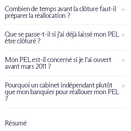
quelques mois avant l'échéance, mais l'absence d'information
oscillent entre 0,10 % et 1 % brut, avec une moyenne autour
Le choix dépend de l'
horizon de placement et du plafond
Combien de temps avant la clôture faut-il
ne suspend pas la clôture.
de 0,30 % brut. Après PFU à 31,4 %, le rendement net
restant
. Le Livret A (1,5 % net, plafond 22 950 euros) protège
préparer la réallocation ?
descend à environ 0,21 %. Comparé au PEL à 2,5 % brut, la
la liquidité court terme mais ne génère pas de rendement
perte de rendement est immédiate et durable.
réel positif. L'assurance-vie en fonds euros (2,65 % net moyen
Idéalement
douze mois avant l'échéance des quinze ans
. Ce
Que se passe-t-il si j'ai déjà laissé mon PEL
2025) offre un rendement supérieur sur un horizon d'au
délai permet de comparer plusieurs supports, d'ouvrir un
être clôturé ?
moins huit ans, avec un cadre fiscal avantageux après cette
nouveau contrat d'assurance-vie si nécessaire pour faire
durée. Pour un capital de PEL supérieur à 22 950 euros, le
courir l'antériorité fiscale, et de coordonner sereinement la
Les fonds sont déjà sur un compte sur livret ordinaire dans
Mon PEL est-il concerné si je l'ai ouvert
Livret A ne peut pas absorber la totalité : l'assurance-vie
transition avec la banque. Six mois constituent un minimum
votre banque, rémunéré au taux fixé librement par
avant mars 2011 ?
devient incontournable.
opérationnel. Trois mois représentent une urgence. Au-delà
l'établissement. La réallocation reste possible
à tout moment
:
de l'échéance, la réallocation reste possible mais le
il suffit de donner instruction à la banque de virer les fonds
Non. Les PEL ouverts
avant le 1er mars 2011
ne sont pas
Pourquoi un cabinet indépendant plutôt
rendement perdu pendant la période de transition est
vers le support choisi (Livret A, assurance-vie, contrat de
soumis à la limite des quinze ans et peuvent être conservés
que mon banquier pour réallouer mon PEL
irrécupérable.
capitalisation). Chaque mois passé sur le compte sur livret
sans limite de durée, tant que les plafonds sont respectés. Ils
?
coûte du rendement, mais aucun délai légal ne contraint le
continuent à produire des intérêts au taux d'origine du plan.
timing de la réaffectation. Plus vite la décision est prise, plus
Une banque propose en priorité ses propres produits, dont la
Néanmoins, pour ces anciens PEL conservés au-delà de leur
vite l'érosion s'arrête.
rémunération et les frais ne sont pas toujours alignés avec les
durée optimale, certaines règles peuvent limiter les
Résumé
meilleurs supports du marché. Avnear est un cabinet
versements supplémentaires. La situation se vérifie au cas par