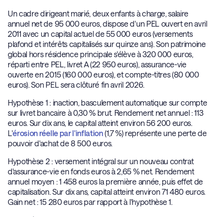
Un cadre dirigeant marié, deux enfants à charge, salaire
annuel net de 95 000 euros, dispose d'un PEL ouvert en avril
2011 avec un capital actuel de 55 000 euros (versements
plafond et intérêts capitalisés sur quinze ans). Son patrimoine
global hors résidence principale s'élève à 320 000 euros,
réparti entre PEL, livret A (22 950 euros), assurance-vie
ouverte en 2015 (160 000 euros), et compte-titres (80 000
euros). Son PEL sera clôturé fin avril 2026.
Hypothèse 1 : inaction, basculement automatique sur compte
sur livret bancaire à 0,30 % brut. Rendement net annuel : 113
euros. Sur dix ans, le capital atteint environ 56 200 euros.
L'
érosion réelle par l'inflation
(1,7 %) représente une perte de
pouvoir d'achat de 8 500 euros.
Hypothèse 2 : versement intégral sur un nouveau contrat
d'assurance-vie en fonds euros à 2,65 % net. Rendement
annuel moyen : 1 458 euros la première année, puis effet de
capitalisation. Sur dix ans, capital atteint environ 71 480 euros.
Gain net : 15 280 euros par rapport à l'hypothèse 1.