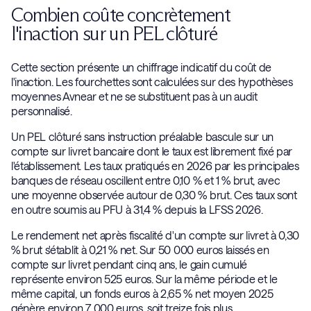
Combien coûte concrètement
l'inaction sur un PEL clôturé
Cette section présente un chiffrage indicatif du coût de
l'inaction. Les fourchettes sont calculées sur des hypothèses
moyennes Avnear et ne se substituent pas à un audit
personnalisé.
Un PEL clôturé sans instruction préalable bascule sur un
compte sur livret bancaire dont le taux est librement fixé par
l'établissement. Les taux pratiqués en 2026 par les principales
banques de réseau oscillent entre 0,10 % et 1 % brut, avec
une moyenne observée autour de 0,30 % brut. Ces taux sont
en outre soumis au PFU à 31,4 % depuis la LFSS 2026.
Le rendement net après fiscalité d'un compte sur livret à 0,30
% brut s'établit à 0,21 % net. Sur 50 000 euros laissés en
compte sur livret pendant cinq ans, le gain cumulé
représente environ 525 euros. Sur la même période et le
même capital, un fonds euros à 2,65 % net moyen 2025
génère environ 7 000 euros, soit treize fois plus.