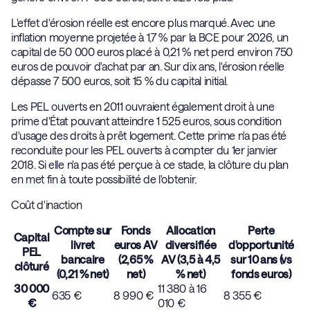
L'effet d'érosion réelle est encore plus marqué. Avec une
inflation moyenne projetée à 1,7 % par la BCE pour 2026, un
capital de 50 000 euros placé à 0,21 % net perd environ 750
euros de pouvoir d'achat par an. Sur dix ans, l'érosion réelle
dépasse 7 500 euros, soit 15 % du capital initial.
Les PEL ouverts en 2011 ouvraient également droit à une
prime d'État pouvant atteindre 1 525 euros, sous condition
d'usage des droits à prêt logement. Cette prime n'a pas été
reconduite pour les PEL ouverts à compter du 1er janvier
2018. Si elle n'a pas été perçue à ce stade, la clôture du plan
en met fin à toute possibilité de l'obtenir.
Coût d'inaction
Compte sur
Fonds
Allocation
Perte
Capital
livret
euros AV
diversifiée
d'opportunité
PEL
bancaire
(2,65 %
AV (3,5 à 4,5
sur 10 ans (vs
clôturé
(0,21 % net)
net)
% net)
fonds euros)
30 000
11 380 à 16
635 €
8 990 €
8 355 €
€
010 €