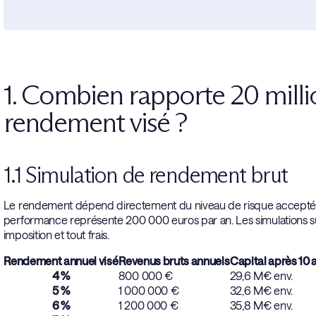
1. Combien rapporte 20 millio
rendement visé ?
1.1 Simulation de rendement brut
Le rendement dépend directement du niveau de risque accepté et d
performance représente 200 000 euros par an. Les simulations suiv
imposition et tout frais.
Rendement annuel visé
Revenus bruts annuels
Capital après 10 a
4 %
800 000 €
29,6 M€ env.
5 %
1 000 000 €
32,6 M€ env.
6 %
1 200 000 €
35,8 M€ env.