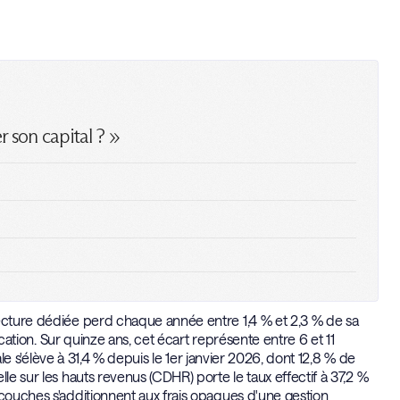
r son capital ? »
tecture dédiée perd chaque année entre 1,4 % et 2,3 % de sa
location. Sur quinze ans, cet écart représente entre 6 et 11
bale s'élève à 31,4 % depuis le 1er janvier 2026, dont 12,8 % de
le sur les hauts revenus (CDHR) porte le taux effectif à 37,2 %
 couches s'additionnent aux frais opaques d'une gestion