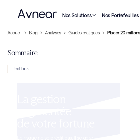
Nos Solutions
Nos Portefeuilles
Accueil
Blog
Analyses
Guides pratiques
Placer 20 million
Sommaire
Text Link
La gestion
augmentée
de votre fortune
Le risque ne se prédit pas. Il se gère