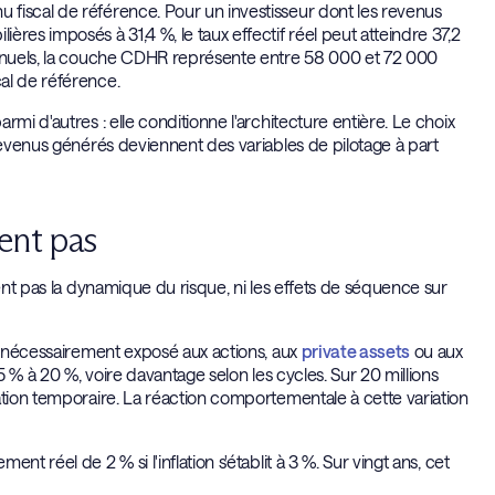
fiscal de référence. Pour un investisseur dont les revenus
res imposés à 31,4 %, le taux effectif réel peut atteindre 37,2
 annuels, la couche CDHR représente entre 58 000 et 72 000
al de référence.
mi d'autres : elle conditionne l'architecture entière. Le choix
 revenus générés deviennent des variables de pilotage à part
lent pas
uent pas la dynamique du risque, ni les effets de séquence sur
st nécessairement exposé aux actions, aux
private assets
ou aux
5 % à 20 %, voire davantage selon les cycles. Sur 20 millions
ation temporaire. La réaction comportementale à cette variation
t réel de 2 % si l'inflation s'établit à 3 %. Sur vingt ans, cet