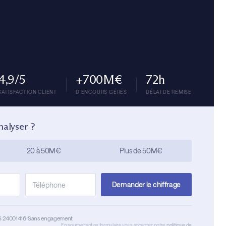
4,9/5
+700M€
72h
SATISFACTION CLIENT
D'ENCOURS GÉRÉS
DÉLAI DE REMISE
nalyser ?
20 à 50M€
Plus de 50M€
Demander le chiffrage
S 24001416
Sans engagement
En soumettant ce formulaire vous acceptez notre
politique de