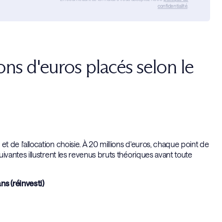
confidentialité
.
ns d'euros placés selon le
e l'allocation choisie. À 20 millions d'euros, chaque point de
antes illustrent les revenus bruts théoriques avant toute
ns (réinvesti)