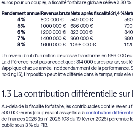
euros pour un couple), la fiscalité forfaitaire globale s'élève à 30 %.
Rendement annuel
Revenus bruts
Nets après fiscalité 31,4 %
Nets
4 %
800 000 €
549 000 €
560
5 %
1 000 000 €
686 000 €
700
6 %
1 200 000 €
823 000 €
840
7 %
1 400 000 €
960 000 €
980
8 %
1 600 000 €
1 098 000 €
1 12
Un revenu brut d'un million d'euros se transforme en 686 000 euros di
La différence n'est pas anecdotique : 314 000 euros par an, soit l'
s'applique chaque année, indépendamment de la performance. Selo
holding IS), l'imposition peut être différée dans le temps, mais elle 
1.3 La contribution différentielle s
Au-delà de la fiscalité forfaitaire, les contribuables dont le reve
500 000 euros (couple) sont assujettis à la
contribution différenti
de finances 2026 (loi n° 2026-103 du 19 février 2026) pérennise le d
public sous 3 % du PIB.