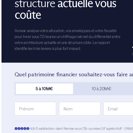
structure
actuelle vous
coûte
Avnear analyse votre allocation, vos enveloppes et votre fiscalité
pour livrer sous 72 heures un chiffrage net-net du différentiel entre
votre architecture actuelle et une structure cible. Le rapport
identifie les trois leviers à plus fort impact.
Quel patrimoine financier souhaitez-vous faire a
5 à 10M€
10 à 20M€
4,9/5 satisfaction client
Remise sous 72h ouvrées
CIF agréé AMF · ORIA