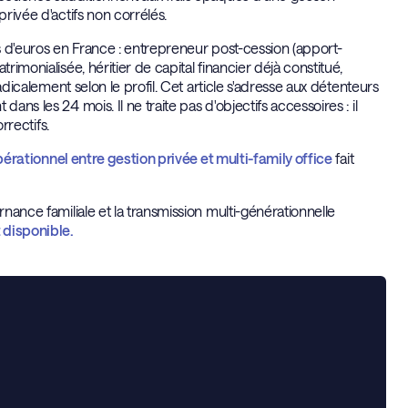
privée d'actifs non corrélés.
ns d'euros en France : entrepreneur post-cession (apport-
rimonialisée, héritier de capital financier déjà constitué,
radicalement selon le profil. Cet article s'adresse aux détenteurs
ans les 24 mois. Il ne traite pas d'objectifs accessoires : il
rrectifs.
 opérationnel entre gestion privée et multi-family office
fait
rnance familiale et la transmission multi-générationnelle
 disponible.