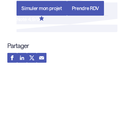
Simuler mon projet
Prendre RDV
Noté 4,9/5
Partager