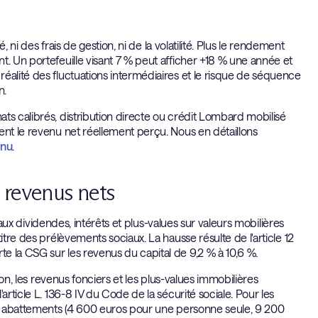
, ni des frais de gestion, ni de la volatilité. Plus le rendement
t. Un portefeuille visant 7 % peut afficher +18 % une année et
éalité des fluctuations intermédiaires et le risque de séquence
n.
ts calibrés, distribution directe ou crédit Lombard mobilisé
ent le revenu net réellement perçu. Nous en détaillons
enu
.
s revenus nets
e aux dividendes, intérêts et plus-values sur valeurs mobilières
itre des prélèvements sociaux. La hausse résulte de l'article 12
e la CSG sur les revenus du capital de 9,2 % à 10,6 %.
ion, les revenus fonciers et les plus-values immobilières
article L. 136-8 IV du Code de la sécurité sociale. Pour les
des abattements (4 600 euros pour une personne seule, 9 200