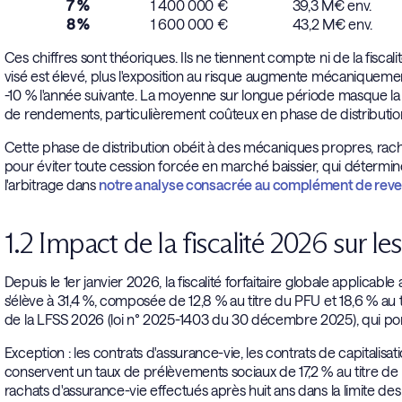
7 %
1 400 000 €
39,3 M€ env.
8 %
1 600 000 €
43,2 M€ env.
Ces chiffres sont théoriques. Ils ne tiennent compte ni de la fiscalité
visé est élevé, plus l'exposition au risque augmente mécaniquemen
-10 % l'année suivante. La moyenne sur longue période masque la r
de rendements, particulièrement coûteux en phase de distributio
Cette phase de distribution obéit à des mécaniques propres, racha
pour éviter toute cession forcée en marché baissier, qui détermin
l'arbitrage dans
notre analyse consacrée au complément de rev
1.2 Impact de la fiscalité 2026 sur le
Depuis le 1er janvier 2026, la fiscalité forfaitaire globale applicabl
s'élève à 31,4 %, composée de 12,8 % au titre du PFU et 18,6 % au t
de la LFSS 2026 (loi n° 2025-1403 du 30 décembre 2025), qui port
Exception : les contrats d'assurance-vie, les contrats de capitalisat
conservent un taux de prélèvements sociaux de 17,2 % au titre de l'
rachats d'assurance-vie effectués après huit ans dans la limite 