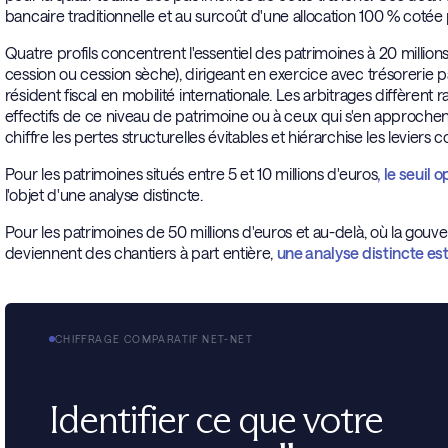
bancaire traditionnelle et au surcoût d'une allocation 100 % cotée 
Quatre profils concentrent l'essentiel des patrimoines à 20 millio
cession ou cession sèche), dirigeant en exercice avec trésorerie pat
résident fiscal en mobilité internationale. Les arbitrages diffèrent 
effectifs de ce niveau de patrimoine ou à ceux qui s'en approchent d
chiffre les pertes structurelles évitables et hiérarchise les leviers co
Pour les patrimoines situés entre 5 et 10 millions d'euros
, le seuil
l'objet d'une analyse distincte.
Pour les patrimoines de 50 millions d'euros et au-delà, où la gouve
deviennent des chantiers à part entière,
une analyse distincte est
CHIFFRAGE COMPARATIF NET-NET
Identifier ce que votre