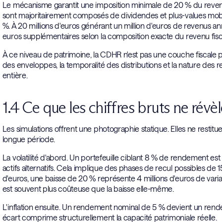
Le mécanisme garantit une imposition minimale de 20 % du revenu 
sont majoritairement composés de dividendes et plus-values mobiliè
%. À 20 millions d'euros générant un million d'euros de revenus
euros supplémentaires selon la composition exacte du revenu fisc
À ce niveau de patrimoine, la CDHR n'est pas une couche fiscale par
des enveloppes, la temporalité des distributions et la nature des
entière.
1.4 Ce que les chiffres bruts ne révè
Les simulations offrent une photographie statique. Elles ne restit
longue période.
La volatilité d'abord. Un portefeuille ciblant 8 % de rendement e
actifs alternatifs. Cela implique des phases de recul possibles de 1
d'euros, une baisse de 20 % représente 4 millions d'euros de vari
est souvent plus coûteuse que la baisse elle-même.
L'inflation ensuite. Un rendement nominal de 5 % devient un rendemen
écart comprime structurellement la capacité patrimoniale réelle.