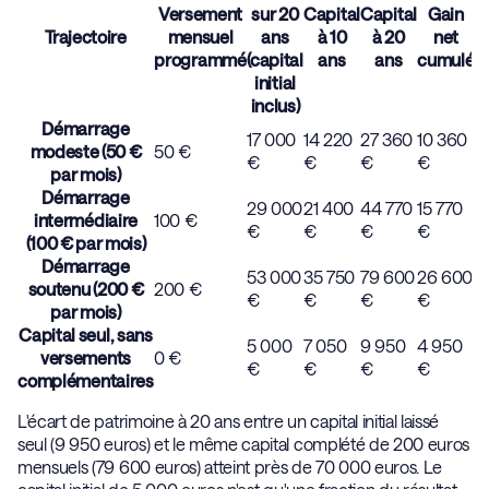
Versement
sur 20
Capital
Capital
Gain
Trajectoire
mensuel
ans
à 10
à 20
net
programmé
(capital
ans
ans
cumulé
initial
inclus)
Démarrage
17 000
14 220
27 360
10 360
modeste (50 €
50 €
€
€
€
€
par mois)
Démarrage
29 000
21 400
44 770
15 770
intermédiaire
100 €
€
€
€
€
(100 € par mois)
Démarrage
53 000
35 750
79 600
26 600
soutenu (200 €
200 €
€
€
€
€
par mois)
Capital seul, sans
5 000
7 050
9 950
4 950
versements
0 €
€
€
€
€
complémentaires
L'écart de patrimoine à 20 ans entre un capital initial laissé
seul (9 950 euros) et le même capital complété de 200 euros
mensuels (79 600 euros) atteint près de 70 000 euros. Le