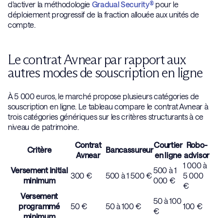
d'activer la méthodologie
Gradual Security®
pour le
déploiement progressif de la fraction allouée aux unités de
compte.
Le contrat Avnear par rapport aux
autres modes de souscription en ligne
À 5 000 euros, le marché propose plusieurs catégories de
souscription en ligne. Le tableau compare le contrat Avnear à
trois catégories génériques sur les critères structurants à ce
niveau de patrimoine.
Contrat
Courtier
Robo-
Critère
Bancassureur
Avnear
en ligne
advisor
1 000 à
Versement initial
500 à 1
300 €
500 à 1 500 €
5 000
minimum
000 €
€
Versement
50 à 100
programmé
50 €
50 à 100 €
100 €
€
minimum