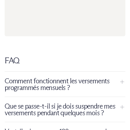
FAQ
Comment fonctionnent les versements
programmés mensuels ?
Les versements programmés se mettent en place depuis
Que se passe-t-il si je dois suspendre mes
l'espace client après l'ouverture du contrat. L'épargnant
versements pendant quelques mois ?
choisit le
montant (à partir de 50 euros)
, la date de
prélèvement (recommandée juste après le virement du
La suspension des versements programmés se fait
en