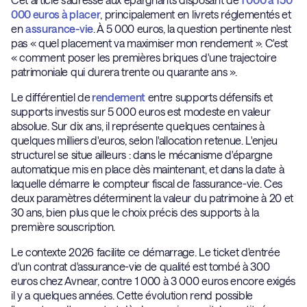
000 euros à placer
, principalement en livrets réglementés et
en
assurance-vie
. À 5 000 euros, la question pertinente n'est
pas « quel placement va maximiser mon rendement ». C'est
« comment poser les premières briques d'une trajectoire
patrimoniale qui durera trente ou quarante ans ».
Le différentiel de
rendement
entre supports défensifs et
supports investis sur 5 000 euros est modeste en valeur
absolue. Sur dix ans, il représente quelques centaines à
quelques milliers d'euros, selon l'allocation retenue. L'enjeu
structurel se situe ailleurs : dans le mécanisme d'épargne
automatique mis en place dès maintenant, et dans la date à
laquelle démarre le compteur fiscal de l'assurance-vie. Ces
deux paramètres déterminent la valeur du patrimoine à 20 et
30 ans, bien plus que le choix précis des supports à la
première souscription.
Le contexte 2026 facilite ce démarrage. Le ticket d'entrée
d'un contrat d'assurance-vie de qualité est tombé à 300
euros chez Avnear, contre 1 000 à 3 000 euros encore exigés
il y a quelques années. Cette évolution rend possible