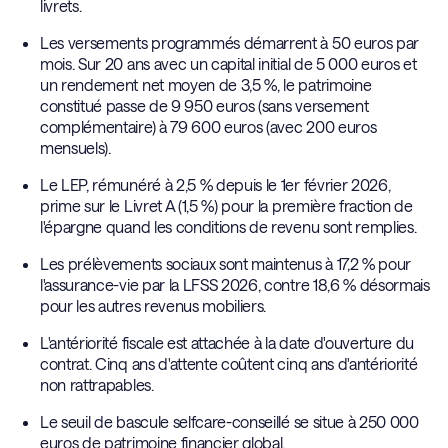
livrets.
conseillée par un cabinet de gestion privée devient
Les versements programmés démarrent à 50 euros par
pertinente.
mois. Sur 20 ans avec un capital initial de 5 000 euros et
un rendement net moyen de 3,5 %, le patrimoine
constitué passe de 9 950 euros (sans versement
complémentaire) à 79 600 euros (avec 200 euros
mensuels).
Le LEP, rémunéré à 2,5 % depuis le 1er février 2026,
prime sur le Livret A (1,5 %) pour la première fraction de
l'épargne quand les conditions de revenu sont remplies.
Les prélèvements sociaux sont maintenus à 17,2 % pour
l'assurance-vie par la LFSS 2026, contre 18,6 % désormais
pour les autres revenus mobiliers.
L'antériorité fiscale est attachée à la date d'ouverture du
contrat. Cinq ans d'attente coûtent cinq ans d'antériorité
non rattrapables.
Le seuil de bascule selfcare-conseillé se situe à 250 000
euros de patrimoine financier global.