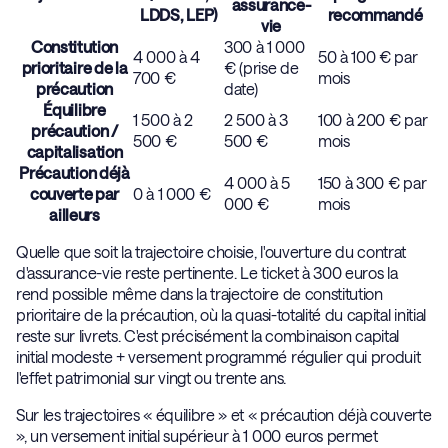
assurance-
LDDS, LEP)
recommandé
vie
Constitution
300 à 1 000
4 000 à 4
50 à 100 € par
prioritaire de la
€ (prise de
700 €
mois
précaution
date)
Équilibre
1 500 à 2
2 500 à 3
100 à 200 € par
précaution /
500 €
500 €
mois
capitalisation
Précaution déjà
4 000 à 5
150 à 300 € par
couverte par
0 à 1 000 €
000 €
mois
ailleurs
Quelle que soit la trajectoire choisie, l'ouverture du contrat
d'assurance-vie reste pertinente. Le ticket à 300 euros la
rend possible même dans la trajectoire de constitution
prioritaire de la précaution, où la quasi-totalité du capital initial
reste sur livrets. C'est précisément la combinaison capital
initial modeste + versement programmé régulier qui produit
l'effet patrimonial sur vingt ou trente ans.
Sur les trajectoires « équilibre » et « précaution déjà couverte
», un versement initial supérieur à 1 000 euros permet