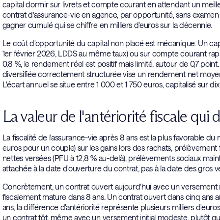
capital dormir sur livrets et compte courant en attendant un mei
contrat d'assurance-vie en agence, par opportunité, sans exam
gagner cumulé qui se chiffre en milliers d'euros sur la décennie.
Le coût d'opportunité du capital non placé est mécanique. Un capita
1er février 2026, LDDS au même taux) ou sur compte courant rapp
0,8 %, le rendement réel est positif mais limité, autour de 0,7 poi
diversifiée correctement structurée vise un rendement net moyen d
L'écart annuel se situe entre 1 000 et 1 750 euros, capitalisé sur dix
La valeur de l'antériorité fiscale qu
La fiscalité de l'assurance-vie après 8 ans est la plus favorable 
euros pour un couple) sur les gains lors des rachats, prélèvement f
nettes versées (PFU à 12,8 % au-delà), prélèvements sociaux mainten
attachée à la date d'ouverture du contrat, pas à la date des gros v
Concrètement, un contrat ouvert aujourd'hui avec un versement in
fiscalement mature dans 8 ans. Un contrat ouvert dans cinq ans a
ans, la différence d'antériorité représente plusieurs milliers d'eu
un contrat tôt, même avec un versement initial modeste, plutôt qu