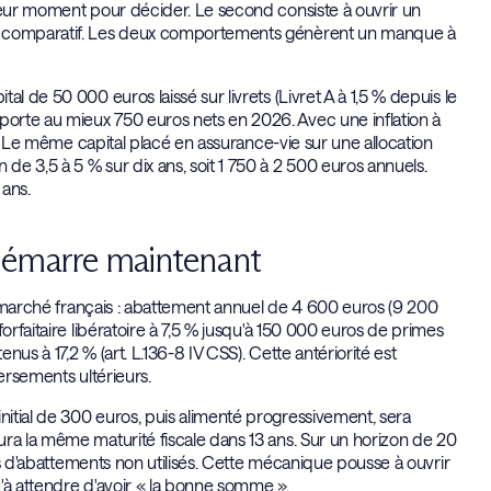
lleur moment pour décider. Le second consiste à ouvrir un
en comparatif. Les deux comportements génèrent un manque à
l de 50 000 euros laissé sur livrets (Livret A à 1,5 % depuis le
orte au mieux 750 euros nets en 2026. Avec une inflation à
nt. Le même capital placé en assurance-vie sur une allocation
e 3,5 à 5 % sur dix ans, soit 1 750 à 2 500 euros annuels.
 ans.
i démarre maintenant
du marché français : abattement annuel de 4 600 euros (9 200
orfaitaire libératoire à 7,5 % jusqu'à 150 000 euros de primes
us à 17,2 % (art. L.136-8 IV CSS). Cette antériorité est
ersements ultérieurs.
itial de 300 euros, puis alimenté progressivement, sera
ura la même maturité fiscale dans 13 ans. Sur un horizon de 20
ros d'abattements non utilisés. Cette mécanique pousse à ouvrir
'à attendre d'avoir « la bonne somme ».