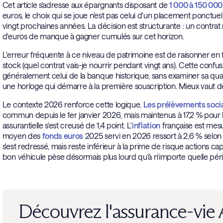
Cet article s'adresse aux épargnants disposant de
1 000 à 150 000
euros, le choix qui se joue n'est pas celui d'un placement ponctuel
vingt prochaines années. La décision est structurante : un contrat
d'euros de manque à gagner cumulés sur cet horizon.
L'erreur fréquente à ce niveau de patrimoine est de raisonner en 
stock (quel contrat vais-je nourrir pendant vingt ans). Cette confusi
généralement celui de la banque historique, sans examiner sa qualit
une horloge qui démarre à la première souscription. Mieux vaut dé
Le contexte 2026 renforce cette logique.
Les prélèvements soc
commun depuis le 1er janvier 2026, mais maintenus à 17,2 % pour l'
assurantielle s'est creusé de 1,4 point. L'
inflation
française est mes
moyen des
fonds euros
2025 servi en 2026 ressort à 2,6 % selon
s'est redressé, mais reste inférieur à la prime de risque actions c
bon véhicule pèse désormais plus lourd qu'à n'importe quelle pér
Découvrez l'assurance-vie