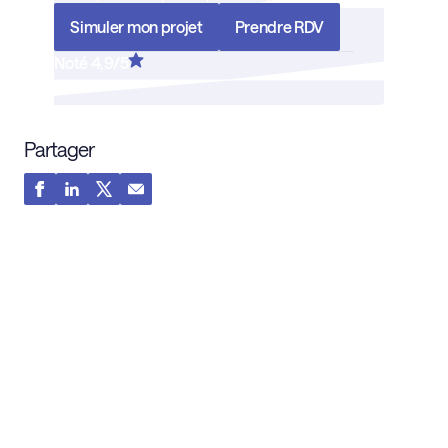
Simuler mon projet
Prendre RDV
Noté 4,9/5
Partager