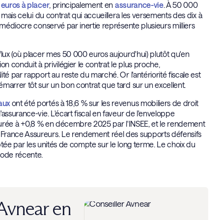
 euros à placer
, principalement en
assurance-vie
. À 50 000
 mais celui du contrat qui accueillera les versements des dix à
 médiocre conservé par inertie représente plusieurs milliers
flux (où placer mes 50 000 euros aujourd'hui) plutôt qu'en
on conduit à privilégier le contrat le plus proche,
é par rapport au reste du marché. Or l'antériorité fiscale est
marrer tôt sur un bon contrat que tard sur un excellent.
iaux
ont été portés à 18,6 % sur les revenus mobiliers de droit
assurance-vie. L'écart fiscal en faveur de l'enveloppe
urée à +0,8 % en décembre 2025 par l'INSEE, et le rendement
 France Assureurs. Le rendement réel des supports défensifs
aptée par les unités de compte sur le long terme. Le choix du
iode récente.
 Avnear en