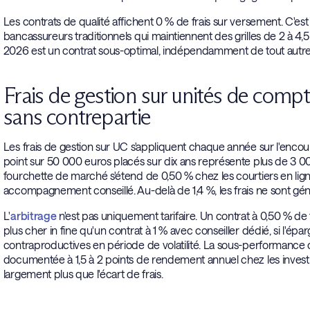
Les contrats de qualité affichent 0 % de frais sur versement. C'es
bancassureurs traditionnels qui maintiennent des grilles de 2 à 4,5 
2026 est un contrat sous-optimal, indépendamment de tout autre 
Frais de gestion sur unités de compte
sans contrepartie
Les frais de gestion sur UC s'appliquent chaque année sur l'encour
point sur 50 000 euros placés sur dix ans représente plus de 3 0
fourchette de marché s'étend de 0,50 % chez les courtiers en lig
accompagnement conseillé. Au-delà de 1,4 %, les frais ne sont génér
L'
arbitrage
n'est pas uniquement tarifaire. Un contrat à 0,50 % 
plus cher in fine qu'un contrat à 1 % avec conseiller dédié, si l
contraproductives en période de volatilité. La sous-performanc
documentée à 1,5 à 2 points de rendement annuel chez les investiss
largement plus que l'écart de frais.