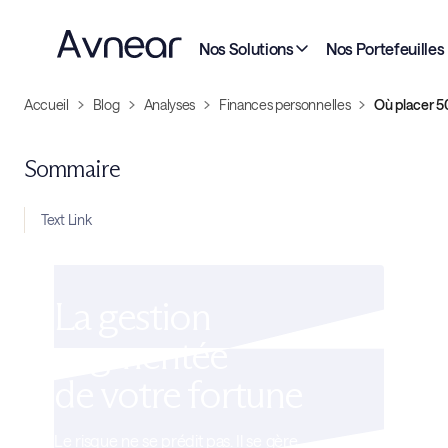
Nos Solutions
Nos Portefeuilles
Accueil
Blog
Analyses
Finances personnelles
Où placer 50
Sommaire
Text Link
La gestion
augmentée
de votre fortune
Le risque ne se prédit pas. Il se gère