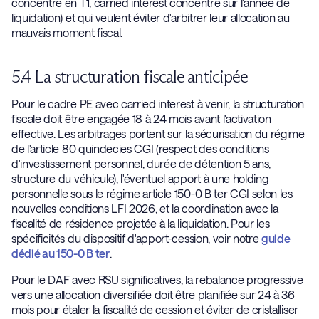
concentré en T1, carried interest concentré sur l'année de
liquidation) et qui veulent éviter d'arbitrer leur allocation au
mauvais moment fiscal.
5.4 La structuration fiscale anticipée
Pour le cadre PE avec carried interest à venir, la structuration
fiscale doit être engagée 18 à 24 mois avant l'activation
effective. Les arbitrages portent sur la sécurisation du régime
de l'article 80 quindecies CGI (respect des conditions
d'investissement personnel, durée de détention 5 ans,
structure du véhicule), l'éventuel apport à une holding
personnelle sous le régime article 150-0 B ter CGI selon les
nouvelles conditions LFI 2026, et la coordination avec la
fiscalité de résidence projetée à la liquidation. Pour les
spécificités du dispositif d'apport-cession, voir notre
guide
dédié au 150-0 B ter
.
Pour le DAF avec RSU significatives, la rebalance progressive
vers une allocation diversifiée doit être planifiée sur 24 à 36
mois pour étaler la fiscalité de cession et éviter de cristalliser