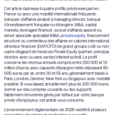
Cet article s'adresse à quatre profils précis exerçant en
France ou avec une mobilité internationale fréquente :
banquier d'affaires (analyst à managing director, banque
d'investissement française ou étrangère, M&A, capital
markets, leveraged finance) ; avocat d'affaires associé ou
senior associate spécialisé M&A,
private equity
, financement
structuré ou contentieux des affaires en cabinet international ;
directeur financier (DAF/CFO) de grand groupe coté ou non ;
cadre dirigeant de fonds de Private Equity (partner, principal,
director, avec ou sans carried interest activé). Le profil
concerne les revenus annuels compris entre 250 000 et 1,5
million d'euros, avec capacité d'épargne nette dépassant 80
000 euros par an, entre 30 et 55 ans, généralement basés à
Paris, Londres, Genève, New York ou Singapour avec mobilité
possible. Si vous laissez actuellement plus de 200 000 euros
dormir sur des comptes courants ou des supports
faiblement rémunérés gérés par défaut par votre banque
privée d'employeur, cet article vous concerne.
L'environnement réglementaire de 2026 redéfinit plusieurs
paramètres directement applicables à ce profil :