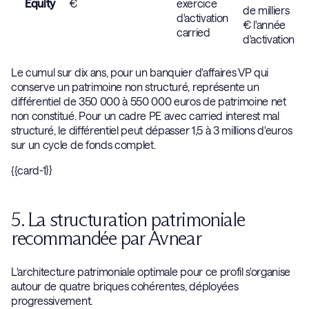
Equity
€
exercice
mi
de milliers
d'activation
cy
€ l'année
carried
fo
d'activation
st
Le cumul sur dix ans, pour un banquier d'affaires VP qui
conserve un patrimoine non structuré, représente un
différentiel de 350 000 à 550 000 euros de patrimoine net
non constitué. Pour un cadre PE avec carried interest mal
structuré, le différentiel peut dépasser 1,5 à 3 millions d'euros
sur un cycle de fonds complet.
{{card-1}}
5. La structuration patrimoniale
recommandée par Avnear
L'architecture patrimoniale optimale pour ce profil s'organise
autour de quatre briques cohérentes, déployées
progressivement.