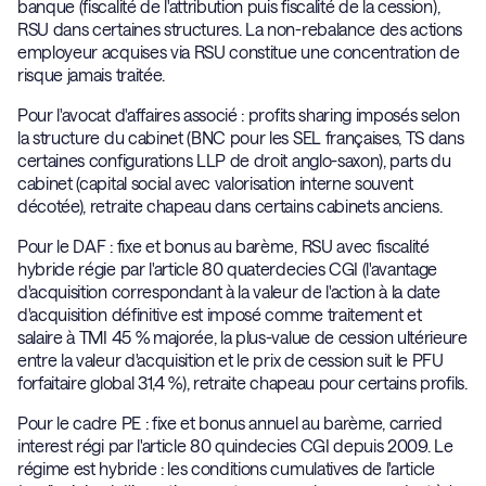
banque (fiscalité de l'attribution puis fiscalité de la cession),
RSU dans certaines structures. La non-rebalance des actions
employeur acquises via RSU constitue une concentration de
risque jamais traitée.
Pour l'avocat d'affaires associé : profits sharing imposés selon
la structure du cabinet (BNC pour les SEL françaises, TS dans
certaines configurations LLP de droit anglo-saxon), parts du
cabinet (capital social avec valorisation interne souvent
décotée), retraite chapeau dans certains cabinets anciens.
Pour le DAF : fixe et bonus au barème, RSU avec fiscalité
hybride régie par l'article 80 quaterdecies CGI (l'avantage
d'acquisition correspondant à la valeur de l'action à la date
d'acquisition définitive est imposé comme traitement et
salaire à TMI 45 % majorée, la plus-value de cession ultérieure
entre la valeur d'acquisition et le prix de cession suit le PFU
forfaitaire global 31,4 %), retraite chapeau pour certains profils.
Pour le cadre PE : fixe et bonus annuel au barème, carried
interest régi par l'article 80 quindecies CGI depuis 2009. Le
régime est hybride : les conditions cumulatives de l'article