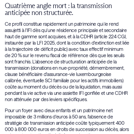
Quatrième angle mort : la transmission
anticipée non structurée.
Ce profil constitue rapidement un patrimoine qui le rend
assujetti à l'IFI dès qu'une résidence principale et secondaire
haut de gamme sont acquises, et à la CDHR (article 224 CGI,
instaurée par la LFI 2025, dont la condition d'extinction est liée
à la trajectoire de déficit public) avec taux effectif minimum
de 20 % sur le revenu fiscal de référence dès que les seuils
sont franchis. L'absence de structuration anticipée de la
transmission (donations en nue-propriété, démembrement,
clause bénéficiaire d'assurance-vie luxembourgeoise
calibrée, éventuelle SCI familiale pour les actifs immobiliers)
coûte au moment du décès ou de la liquidation, mais aussi
pendant la vie active via une assiette IFI gonflée et une CDHR
non atténuée par des leviers spécifiques.
Pour un foyer avec deux enfants et un patrimoine net
imposable de 3 millions d'euros à 50 ans, l'absence de
stratégie de transmission anticipée coûte typiquement 400
000 à 800 000 euros en droits de succession au décès, alors