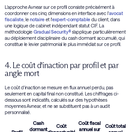
L'approche Avnear sur ce profil consiste précisément à
coordonner ces cinq dimensions en interface avec l'
avocat
fiscaliste
, le
notaire
et l'
expert-comptable
du client, dans
une logique de cabinet indépendant statut CIF. La
méthodologie
Gradual Security®
s'applique particulièrement
au déploiement disciplinaire du cash dormant accumulé, qui
constitue le levier patrimonial le plus immédiat sur ce profil.
4. Le coût d'inaction par profil et par
angle mort
Le coût d'inaction se mesure en flux annuel perdu, pas
seulement en capital final non constitué. Les chiffrages ci-
dessous sont indicatifs, calculés sur des hypothèses
moyennes Avnear, et ne se substituent pas à un audit
personnalisé.
Cash
Coût fiscal
Pa
Coût
Coût total
dormant
annuel sur