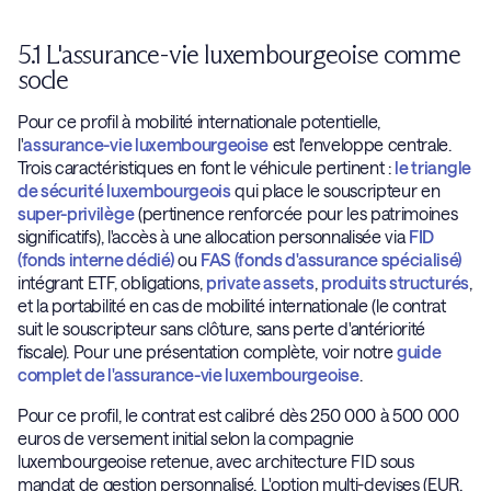
5.1 L'assurance-vie luxembourgeoise comme
socle
Pour ce profil à mobilité internationale potentielle,
l'
assurance-vie luxembourgeoise
est l'enveloppe centrale.
Trois caractéristiques en font le véhicule pertinent :
le triangle
de sécurité luxembourgeois
qui place le souscripteur en
super-privilège
(pertinence renforcée pour les patrimoines
significatifs), l'accès à une allocation personnalisée via
FID
(fonds interne dédié)
ou
FAS (fonds d'assurance spécialisé)
intégrant ETF, obligations,
private assets
,
produits structurés
,
et la portabilité en cas de mobilité internationale (le contrat
suit le souscripteur sans clôture, sans perte d'antériorité
fiscale). Pour une présentation complète, voir notre
guide
complet de l'assurance-vie luxembourgeoise
.
Pour ce profil, le contrat est calibré dès 250 000 à 500 000
euros de versement initial selon la compagnie
luxembourgeoise retenue, avec architecture FID sous
mandat de gestion personnalisé. L'option multi-devises (EUR,