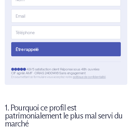
Être rappelé
4,9/5 satisfaction client
Réponse sous 48h ouvrées
CIF agréé AMF · ORIAS 24001416
Sans engagement
En soumettant ce formulaire vous acceptez notre
politique de confidentialité
.
1. Pourquoi ce profil est
patrimonialement le plus mal servi du
marché