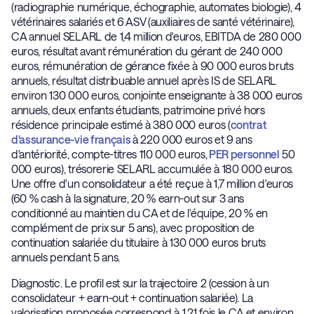
(radiographie numérique, échographie, automates biologie), 4
vétérinaires salariés et 6 ASV (auxiliaires de santé vétérinaire),
CA annuel SELARL de 1,4 million d'euros, EBITDA de 280 000
euros, résultat avant rémunération du gérant de 240 000
euros, rémunération de gérance fixée à 90 000 euros bruts
annuels, résultat distribuable annuel après IS de SELARL
environ 130 000 euros, conjointe enseignante à 38 000 euros
annuels, deux enfants étudiants, patrimoine privé hors
résidence principale estimé à 380 000 euros (
contrat
d'assurance-vie français
à 220 000 euros et 9 ans
d'antériorité, compte-titres 110 000 euros,
PER personnel
50
000 euros), trésorerie SELARL accumulée à 180 000 euros.
Une offre d'un consolidateur a été reçue à 1,7 million d'euros
(60 % cash à la signature, 20 % earn-out sur 3 ans
conditionné au maintien du CA et de l'équipe, 20 % en
complément de prix sur 5 ans), avec proposition de
continuation salariée du titulaire à 130 000 euros bruts
annuels pendant 5 ans.
Diagnostic. Le profil est sur la trajectoire 2 (cession à un
consolidateur + earn-out + continuation salariée). La
valorisation proposée correspond à 1,21 fois le CA et environ