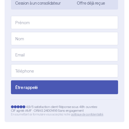
Cession à un consolidateur
Offre déjà reçue
Être rappelé
4,9/5 satisfaction client
Réponse sous 48h ouvrées
CIF agréé AMF · ORIAS 24001416
Sans engagement
En soumettant ce formulaire vous acceptez notre
politique de confidentialité
.