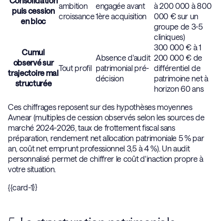
Consolidation
ambition
engagée avant
à 200 000 à 800
puis cession
croissance
1ère acquisition
000 € sur un
en bloc
groupe de 3-5
cliniques)
300 000 € à 1
Cumul
Absence d'audit
200 000 € de
observé sur
Tout profil
patrimonial pré-
différentiel de
trajectoire mal
décision
patrimoine net à
structurée
horizon 60 ans
Ces chiffrages reposent sur des hypothèses moyennes
Avnear (multiples de cession observés selon les sources de
marché 2024-2026, taux de frottement fiscal sans
préparation, rendement net allocation patrimoniale 5 % par
an, coût net emprunt professionnel 3,5 à 4 %). Un audit
personnalisé permet de chiffrer le coût d'inaction propre à
votre situation.
{{card-1}}