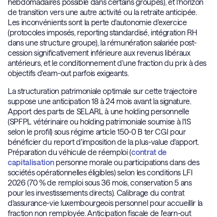
hebdomadaires possible dans certains groupes), et l'horizon
de transition vers une autre activité ou la retraite anticipée.
Les inconvénients sont la perte d'autonomie d'exercice
(protocoles imposés, reporting standardisé, intégration RH
dans une structure groupe), la rémunération salariée post-
cession significativement inférieure aux revenus libéraux
antérieurs, et le conditionnement d'une fraction du prix à des
objectifs d'earn-out parfois exigeants.
La structuration patrimoniale optimale sur cette trajectoire
suppose une anticipation 18 à 24 mois avant la signature.
Apport des parts de SELARL à une holding personnelle
(SPFPL vétérinaire ou holding patrimoniale soumise à l'IS
selon le profil) sous régime article 150-0 B ter CGI pour
bénéficier du report d'imposition de la plus-value d'apport.
Préparation du véhicule de réemploi (
contrat de
capitalisation
personne morale ou participations dans des
sociétés opérationnelles éligibles) selon les conditions LFI
2026 (70 % de remploi sous 36 mois, conservation 5 ans
pour les investissements directs). Calibrage du contrat
d'assurance-vie luxembourgeois personnel pour accueillir la
fraction non remployée. Anticipation fiscale de l'earn-out