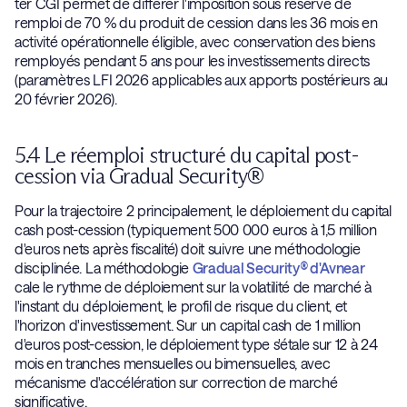
ter CGI permet de différer l'imposition sous réserve de
remploi de 70 % du produit de cession dans les 36 mois en
activité opérationnelle éligible, avec conservation des biens
remployés pendant 5 ans pour les investissements directs
(paramètres LFI 2026 applicables aux apports postérieurs au
20 février 2026).
5.4 Le réemploi structuré du capital post-
cession via Gradual Security®
Pour la trajectoire 2 principalement, le déploiement du capital
cash post-cession (typiquement 500 000 euros à 1,5 million
d'euros nets après fiscalité) doit suivre une méthodologie
disciplinée. La méthodologie
Gradual Security® d'Avnear
cale le rythme de déploiement sur la volatilité de marché à
l'instant du déploiement, le profil de risque du client, et
l'horizon d'investissement. Sur un capital cash de 1 million
d'euros post-cession, le déploiement type s'étale sur 12 à 24
mois en tranches mensuelles ou bimensuelles, avec
mécanisme d'accélération sur correction de marché
significative.