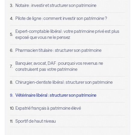
Notaire : investir et structurer son patrimoine
3.
Pilote de ligne : comment investir son patrimoine ?
4.
Expert-comptable libéral : votre patrimoine privé est plus
5.
exposé que vous ne le pensez
Pharmacien titulaire : structurer son patrimoine
6.
Banquier, avocat, DAF : pourquoi vos revenus ne
7.
construisent pas votre patrimoine
Chirurgien-dentiste libéral : structurer son patrimoine
8.
Vétérinaire libéral : structurer son patrimoine
9.
Expatrié français à patrimoine élevé
10.
Sportif de haut niveau
11.