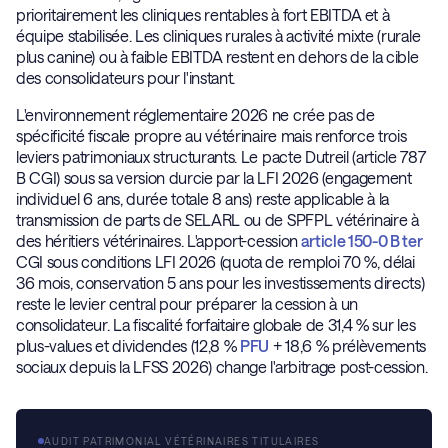
prioritairement les cliniques rentables à fort EBITDA et à
équipe stabilisée. Les cliniques rurales à activité mixte (rurale
plus canine) ou à faible EBITDA restent en dehors de la cible
des consolidateurs pour l'instant.
L'environnement réglementaire 2026 ne crée pas de
spécificité fiscale propre au vétérinaire mais renforce trois
leviers patrimoniaux structurants. Le pacte Dutreil (article 787
B CGI) sous sa version durcie par la LFI 2026 (engagement
individuel 6 ans, durée totale 8 ans) reste applicable à la
transmission de parts de SELARL ou de SPFPL vétérinaire à
des héritiers vétérinaires. L'apport-cession
article 150-0 B ter
CGI sous conditions LFI 2026 (quota de remploi 70 %, délai
36 mois, conservation 5 ans pour les investissements directs)
reste le levier central pour préparer la cession à un
consolidateur. La fiscalité forfaitaire globale de 31,4 % sur les
plus-values et dividendes (12,8 %
PFU
+ 18,6 % prélèvements
sociaux depuis la LFSS 2026) change l'arbitrage post-cession.
AUDIT PATRIMONIAL VÉTÉRINAIRES TITULAIRES