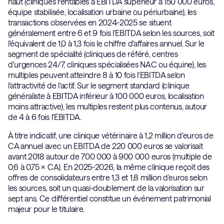
haut (cliniques rentables à EBITDA supérieur à 150 000 euros,
équipe stabilisée, localisation urbaine ou périurbaine), les
transactions observées en 2024-2025 se situent
généralement entre 6 et 9 fois l'EBITDA selon les sources, soit
l'équivalent de 1,0 à 1,3 fois le chiffre d'affaires annuel. Sur le
segment de spécialité (cliniques de référé, centres
d'urgences 24/7, cliniques spécialisées NAC ou équine), les
multiples peuvent atteindre 8 à 10 fois l'EBITDA selon
l'attractivité de l'actif. Sur le segment standard (clinique
généraliste à EBITDA inférieur à 100 000 euros, localisation
moins attractive), les multiples restent plus contenus, autour
de 4 à 6 fois l'EBITDA.
À titre indicatif, une clinique vétérinaire à 1,2 million d'euros de
CA annuel avec un EBITDA de 220 000 euros se valorisait
avant 2018 autour de 700 000 à 900 000 euros (multiple de
0,6 à 0,75 × CA). En 2025-2026, la même clinique reçoit des
offres de consolidateurs entre 1,3 et 1,8 million d'euros selon
les sources, soit un quasi-doublement de la valorisation sur
sept ans. Ce différentiel constitue un événement patrimonial
majeur pour le titulaire.