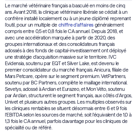
Le marché vétérinaire français a basculé en moins de cinq
ans. Avant 2018, la clinique vétérinaire libérale se cédait à un
confrère installé localement ou à un jeune diplômé reprenant
l'outil, pour un multiple de
chiffre d'affaires
généralement
compris entre 0,5 et 0,8 fois le CA annuel. Depuis 2018, et
avec une accélération marquée à partir de 2020, des
groupes internationaux et des consolidateurs français
adossés à des fonds de capital-investissement ont déployé
une stratégie d'acquisition massive sur le territoire. IVC
Evidensia, soutenu par EQT et Silver Lake, est devenu le
premier consolidateur du marché français. Anicura, filiale de
Mars Petcare, opère sur le segment premium. VetPartners,
soutenu par BC Partners, complète le maillage international.
Sevetys, adossé à Ardian et Eurazeo, et Mon Véto, soutenu
par Ardian, structurent le segment français, aux côtés d'Argos,
Univet et plusieurs autres groupes. Les multiples observés sur
les cliniques rentables se situent désormais entre 6 et 9 fois
l'EBITDA selon les sources de marché, soit l'équivalent de 1,0 à
1,3 fois le CA annuel, parfois davantage pour les cliniques de
spécialité ou de référé.