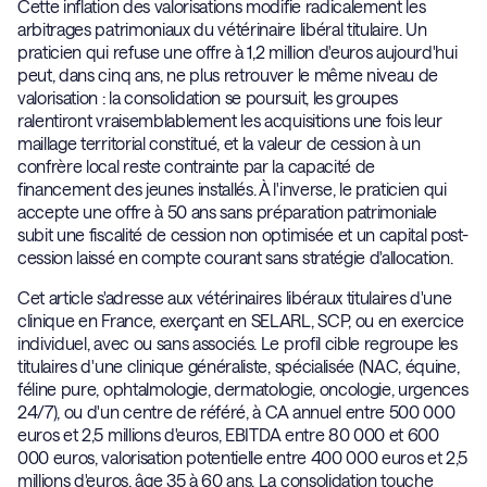
Cette inflation des valorisations modifie radicalement les
arbitrages patrimoniaux du vétérinaire libéral titulaire. Un
praticien qui refuse une offre à 1,2 million d'euros aujourd'hui
peut, dans cinq ans, ne plus retrouver le même niveau de
valorisation : la consolidation se poursuit, les groupes
ralentiront vraisemblablement les acquisitions une fois leur
maillage territorial constitué, et la valeur de cession à un
confrère local reste contrainte par la capacité de
financement des jeunes installés. À l'inverse, le praticien qui
accepte une offre à 50 ans sans préparation patrimoniale
subit une fiscalité de cession non optimisée et un capital post-
cession laissé en compte courant sans stratégie d'allocation.
Cet article s'adresse aux vétérinaires libéraux titulaires d'une
clinique en France, exerçant en SELARL, SCP, ou en exercice
individuel, avec ou sans associés. Le profil cible regroupe les
titulaires d'une clinique généraliste, spécialisée (NAC, équine,
féline pure, ophtalmologie, dermatologie, oncologie, urgences
24/7), ou d'un centre de référé, à CA annuel entre 500 000
euros et 2,5 millions d'euros, EBITDA entre 80 000 et 600
000 euros, valorisation potentielle entre 400 000 euros et 2,5
millions d'euros, âge 35 à 60 ans. La consolidation touche