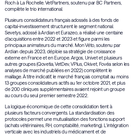
Roch à La Rochelle. VetPartners, soutenu par BC Partners,
complète le trio international.
Plusieurs consolidateurs français adossés à des fonds de
capital-investissement structurent le segment national.
Sevetys, adossé à Ardian et Eurazeo, a réalisé une centaine
d'acquisitions entre 2022 et 2023 et figure parmi les
principaux animateurs du marché. Mon Véto, soutenu par
Ardian depuis 2023, déploie sa stratégie de croissance
externe en France et en Europe. Argos, Univet et plusieurs
autres groupes (Qovetia, VetDev, VPlus, Okivet, Fovéa selon les
analyses de marché publiées en 2022) complètent le
maillage. À titre indicatif, le marché français comptait au moins
13 groupes consolidateurs actifs au 1er octobre 2021, et plus
de 200 cliniques supplémentaires avaient rejoint un groupe
au cours du seul premier semestre 2022.
La logique économique de cette consolidation tient à
plusieurs facteurs convergents. La standardisation des
protocoles permet une mutualisation des fonctions support
(achats vétérinaires, RH, comptabilité, marketing). L'intégration
verticale avec les industriels du médicament et de