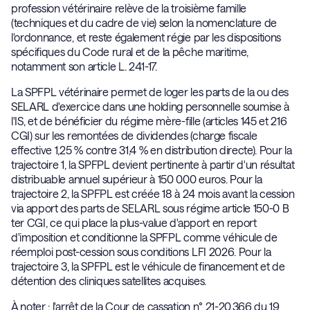
profession vétérinaire relève de la troisième famille
(techniques et du cadre de vie) selon la nomenclature de
l'ordonnance, et reste également régie par les dispositions
spécifiques du Code rural et de la pêche maritime,
notamment son article L. 241-17.
La SPFPL vétérinaire permet de loger les parts de la ou des
SELARL d'exercice dans une holding personnelle soumise à
l'IS, et de bénéficier du régime mère-fille (articles 145 et 216
CGI) sur les remontées de dividendes (charge fiscale
effective 1,25 % contre 31,4 % en distribution directe). Pour la
trajectoire 1, la SPFPL devient pertinente à partir d'un résultat
distribuable annuel supérieur à 150 000 euros. Pour la
trajectoire 2, la SPFPL est créée 18 à 24 mois avant la cession
via apport des parts de SELARL sous régime article 150-0 B
ter CGI, ce qui place la plus-value d'apport en report
d'imposition et conditionne la SPFPL comme véhicule de
réemploi post-cession sous conditions LFI 2026. Pour la
trajectoire 3, la SPFPL est le véhicule de financement et de
détention des cliniques satellites acquises.
À noter : l'arrêt de la Cour de cassation n° 21-20.366 du 19