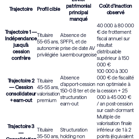
patrimonial
Coût d'inaction
Trajectoire
Profil cible
principal
observé
manqué
40 000 à 80 000
Trajectoire 1 —
€ de frottement
Titulaire
Absence de
Indépendance
fiscal annuel sur
55-65 ans,
SPFPL et de
jusqu'à
résultat
autonomie
prise de date AV
cession
distribuable
privilégiée
luxembourgeoise
confrère
supérieur à 150
000 €
100 000 à 300
Absence
000 € de fiscalité
Trajectoire 2
Titulaire
d'apport-cession
non optimisée à
— Cession
45-55 ans,
150-0 B ter et de
la cession + 25
consolidateur
valorisation
structuration
000 à 45 000 €
+ earn-out
premium
earn-out
/ an post-cession
sur cash dormant
Multiple de
valorisation finale
Trajectoire 3
Titulaire
Structuration
inférieur de 1 à 2
—
35-50 ans,
holding non
points (équivalent