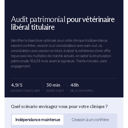
Audit patrimonial
pour vétérinaire
libéral titulaire
Identifier la trajectoire optimale pour votre clinique (indépendance,
cession confrère, cession à un consolidateur avec earn-out, ou
consolidation puis cession en bloc), évaluer la cohérence d'une offre
reçue avec les multiples de marché actuels, et cadrer la structuration
patrimoniale 18 à 24 mois avant la signature. Trente minutes, sans
engagement.
4,9/5
30 min
48h
SATISFACTION CLIENT
DURÉE AUDIT
DÉLAI DE RAPPEL
Quel scénario envisagez-vous pour votre clinique ?
Indépendance maintenue
Cession à un confrère