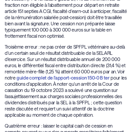
fraction non éligible à l'abattement pour départ en retraite
article 151 septies A CGI, fiscalité d'earn-out à anticiper, fiscalité
de la rémunération salariée post-cession) doit être travaillée
bien avant la signature. Une cession non préparée laisse
typiquement 100 000 à 300 000 euros sur la table en
frottement fiscal non optimisé.
Troisième erreur : ne pas créer de SPFPL vétérinaire au-delà
d'un certain seuil de résultat distribuable de la SELARL
d'exercice. Sur un résultat distribuable annuel de 200 000
euros, le différentiel fiscal entre distribution directe (31,4 %) et
remontée mère-fille (1,25 %) atteint 60 000 euros par an. Voir
notre
guide complet de l'apport-cession 150-0 B ter
pour les
conditions d'application. À noter qu'un arrêt de la Cour de
cassation du 19 octobre 2023 a soulevé une question sur
l'assujettissement aux charges sociales professionnelles des
dividendes distribués par la SEL à la SPFPL ; cette question
reste discutée et requiert un suivi attentif de la doctrine
applicable au moment de chaque opération.
Quatrième erreur : laisser le capital cash de cession en
compte courant ou sur des supports monétaires faiblement