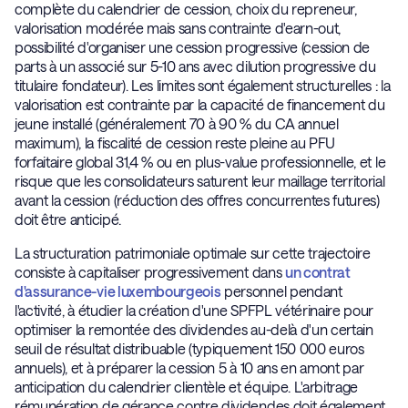
complète du calendrier de cession, choix du repreneur,
valorisation modérée mais sans contrainte d'earn-out,
possibilité d'organiser une cession progressive (cession de
parts à un associé sur 5-10 ans avec dilution progressive du
titulaire fondateur). Les limites sont également structurelles : la
valorisation est contrainte par la capacité de financement du
jeune installé (généralement 70 à 90 % du CA annuel
maximum), la fiscalité de cession reste pleine au PFU
forfaitaire global 31,4 % ou en plus-value professionnelle, et le
risque que les consolidateurs saturent leur maillage territorial
avant la cession (réduction des offres concurrentes futures)
doit être anticipé.
La structuration patrimoniale optimale sur cette trajectoire
consiste à capitaliser progressivement dans
un contrat
d'assurance-vie luxembourgeois
personnel pendant
l'activité, à étudier la création d'une SPFPL vétérinaire pour
optimiser la remontée des dividendes au-delà d'un certain
seuil de résultat distribuable (typiquement 150 000 euros
annuels), et à préparer la cession 5 à 10 ans en amont par
anticipation du calendrier clientèle et équipe. L'arbitrage
rémunération de gérance contre dividendes doit également