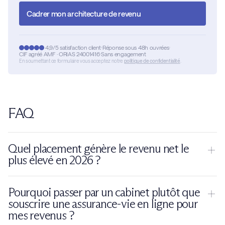
Cadrer mon architecture de revenu
4,9/5 satisfaction client
Réponse sous 48h ouvrées
CIF agréé AMF · ORIAS 24001416
Sans engagement
En soumettant ce formulaire vous acceptez notre
politique de confidentialité
.
FAQ
Quel placement génère le revenu net le
plus élevé en 2026 ?
Aucun placement ne domine en absolu : le revenu net
Pourquoi passer par un cabinet plutôt que
dépend de l'enveloppe et de la mécanique de distribution. À
souscrire une assurance-vie en ligne pour
rendement brut égal, des
rachats programmés en
mes revenus ?
assurance-vie
laissent un net nettement supérieur à des