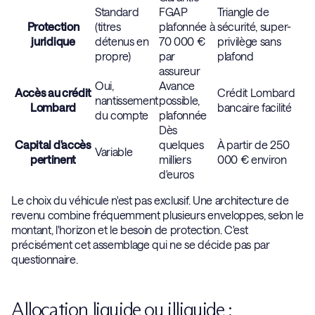
Standard
FGAP
Triangle de
Protection
(titres
plafonnée à
sécurité, super-
juridique
détenus en
70 000 €
privilège sans
propre)
par
plafond
assureur
Oui,
Avance
Accès au crédit
Crédit Lombard
nantissement
possible,
Lombard
bancaire facilité
du compte
plafonnée
Dès
Capital d'accès
quelques
À partir de 250
Variable
pertinent
milliers
000 € environ
d'euros
Le choix du véhicule n'est pas exclusif. Une architecture de
revenu combine fréquemment plusieurs enveloppes, selon le
montant, l'horizon et le besoin de protection. C'est
précisément cet assemblage qui ne se décide pas par
questionnaire.
Allocation liquide ou illiquide :