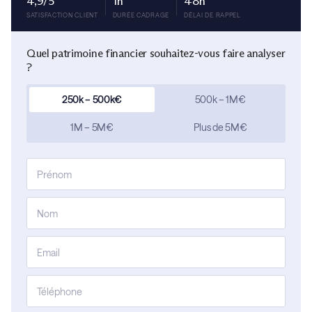
4,9/5
1h
48h
SATISFACTION CLIENT
DURÉE CADRAGE
DÉLAI DE RAPPEL
Quel patrimoine financier souhaitez-vous faire analyser
?
250k – 500k€
500k – 1M€
1M – 5M€
Plus de 5M€