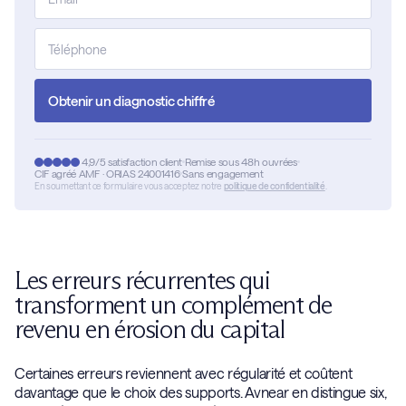
Obtenir un diagnostic chiffré
4,9/5 satisfaction client
Remise sous 48h ouvrées
CIF agréé AMF · ORIAS 24001416
Sans engagement
En soumettant ce formulaire vous acceptez notre
politique de confidentialité
.
Les erreurs récurrentes qui
transforment un complément de
revenu en érosion du capital
Certaines erreurs reviennent avec régularité et coûtent
davantage que le choix des supports. Avnear en distingue six,