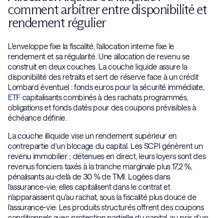
comment arbitrer entre disponibilité et
rendement régulier
L'enveloppe fixe la fiscalité, l'allocation interne fixe le
rendement et sa régularité. Une allocation de revenu se
construit en deux couches. La couche liquide assure la
disponibilité des retraits et sert de réserve face à un crédit
Lombard éventuel : fonds euros pour la sécurité immédiate,
ETF
capitalisants combinés à des rachats programmés,
obligations et fonds datés pour des coupons prévisibles à
échéance définie.
La couche illiquide vise un rendement supérieur en
contrepartie d'un blocage du capital. Les SCPI génèrent un
revenu immobilier ; détenues en direct, leurs loyers sont des
revenus fonciers taxés à la tranche marginale plus 17,2 %,
pénalisants au-delà de 30 % de TMI. Logées dans
l'assurance-vie, elles capitalisent dans le contrat et
n'apparaissent qu'au rachat, sous la fiscalité plus douce de
l'assurance-vie. Les produits structurés offrent des coupons
conditionnels avec protection partielle du capital, au prix d'un