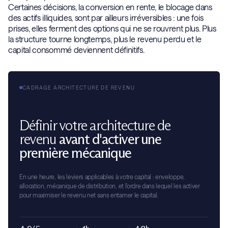
Certaines décisions, la conversion en rente, le blocage dans
des actifs illiquides, sont par ailleurs irréversibles : une fois
prises, elles ferment des options qui ne se rouvrent plus. Plus
la structure tourne longtemps, plus le revenu perdu et le
capital consommé deviennent définitifs.
CADRAGE ARCHITECTURE DE REVENU
Définir votre architecture de
revenu
avant d'activer une
première mécanique
En une heure, les leviers applicables à votre capital : enveloppe,
allocation, mécanique de distribution, et l'ordre dans lequel les activer
pour maximiser le revenu net sans entamer le capital.