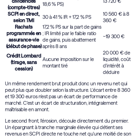
dividendes
13 720 €
18,6 % PS)
(compte-titres)
SCPI en direct,
10 560 € à 8
30 à 41 % IR + 17,2 % PS
selon TMI
360 €
Rachats
17,2 % PS sur la part de gains
programmés en
; IR limité par le faible ratio
~19 300 €
assurance-vie
de gains, puis abattement
(début de phase)
après 8 ans
20 000 € de
Crédit Lombard
Aucune imposition sur le
liquidité, coût
(tirage, sans
montant tiré
d'intérêt à
cession)
déduire
Un même rendement brut produit donc un revenu net qui
peut plus que doubler selon la structure. L'écart entre 8 360
et 19 300 euros n'est pas un écart de performance de
marché. C'est un écart de structuration, intégralement
maîtrisable en amont.
Le second front, l'érosion, découle directement du premier.
Un épargnant à tranche marginale élevée qui détient ses
revenus en SCPI directe ne touche net qu'une moitié de son