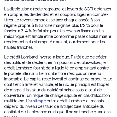
La distribution directe regroupe les loyers de SCPI détenues
en propre, les dividendes et les coupons logés en compte-
titres. Le revenu tombe et se taxe chaque année à son
régime propre, à la tranche marginale plus 17,2 % pour le
foncier, à 31,4 % forfaitaire pour les revenus financiers. La
mécanique est simple et ne consomme pas le capital, mais le
rendement net est amputé d'autant, lourdement pour les
hautes tranches.
Le crédit Lombard inverse la logique. Plutôt que de céder
des actifs et de déclencher l'imposition des plus-values, le
crédit Lombard fournit de la liquidité en empruntant contre
le portefeuille nanti. Le montant tiré n'est pas un revenu
imposable. Le capital reste investi et continue de produire. Le
coût tient à l'intérêt, variable, et le risque principal est l'appel
de marge si la valeur du collatéral baisse sous le seuil de
couverture ; un risque de change s'ajoute en cas d'allocation
multidevise. L'
arbitrage
entre crédit Lombard et rachats
dépend du niveau des taux, de la trajectoire anticipée du
capital et de la tolérance au risque. Il ne se tranche qu'au cas