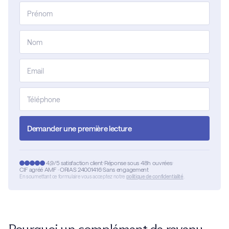
Demander une première lecture
4,9/5 satisfaction client
Réponse sous 48h ouvrées
CIF agréé AMF · ORIAS 24001416
Sans engagement
En soumettant ce formulaire vous acceptez notre
politique de confidentialité
.