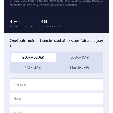
Un diagnostic sous 48 heures : revenu net distribuable, fiscalité réelle, et
trajectoire du capital sur dix ans selon trois scénarios.
4,9/5
48h
SATISFACTION CLIENT
DÉLAI DE REMISE
Quel patrimoine financier souhaitez-vous faire analyser
?
250k – 500k€
500k – 1M€
1M – 5M€
Plus de 5M€