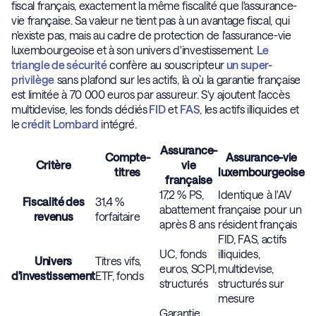
fiscal français, exactement la même fiscalité que l'assurance-
vie française. Sa valeur ne tient pas à un avantage fiscal, qui
n'existe pas, mais au cadre de protection de l'assurance-vie
luxembourgeoise et à son univers d'investissement.
Le
triangle de sécurité
confère au souscripteur
un super-
privilège
sans plafond sur les actifs, là où la garantie française
est limitée à 70 000 euros par assureur. S'y ajoutent l'accès
multidevise, les fonds dédiés
FID
et
FAS
, les actifs illiquides et
le
crédit Lombard
intégré.
Assurance-
Compte-
Assurance-vie
Critère
vie
titres
luxembourgeoise
française
17,2 % PS,
Identique à l'AV
Fiscalité des
31,4 %
abattement
française pour un
revenus
forfaitaire
après 8 ans
résident français
FID, FAS, actifs
UC, fonds
illiquides,
Univers
Titres vifs,
euros, SCPI,
multidevise,
d'investissement
ETF, fonds
structurés
structurés sur
mesure
Garantie