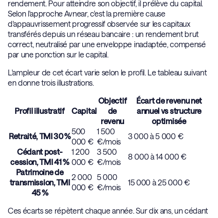
rendement. Pour atteindre son objectif, il prélève du capital.
Selon l'approche Avnear, c'est la première cause
d'appauvrissement progressif observée sur les capitaux
transférés depuis un réseau bancaire : un rendement brut
correct, neutralisé par une enveloppe inadaptée, compensé
par une ponction sur le capital.
L'ampleur de cet écart varie selon le profil. Le tableau suivant
en donne trois illustrations.
Objectif
Écart de revenu net
Profil illustratif
Capital
de
annuel vs structure
revenu
optimisée
500
1 500
Retraité, TMI 30 %
3 000 à 5 000 €
000 €
€/mois
Cédant post-
1 200
3 500
8 000 à 14 000 €
cession, TMI 41 %
000 €
€/mois
Patrimoine de
2 000
5 000
transmission, TMI
15 000 à 25 000 €
000 €
€/mois
45 %
Ces écarts se répètent chaque année. Sur dix ans, un cédant