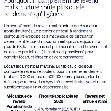
Pourquoi un complément de revenu
mal structuré coûte plus que le
rendement qu'il génère
Un complément de revenu mal structuré perd sur deux
fronts simultanés. Le premier est fiscal : à
rendement
identique, l'enveloppe et la mécanique de distribution
déterminent le taux d'imposition réel, qui va de quasi nul à
plus de 58 %. Le second est patrimonial : quand le revenu net
ne couvre pas l'objectif, le capital est ponctionné pour
combler l'écart, et l'érosion devient permanente.
L'écart fiscal n'est pas marginal. Le tableau ci-dessous
compare le revenu net obtenu pour un même rendement
brut de 20 000 euros sur 500 000 euros placés, selon la
mécanique retenue. Les hypothèses sont illustratives et ne se
substituent pas à un audit personnalisé.
Mécanique de
Fiscalité applicable en
Revenu net
revenu
2026
annuel estimé
Portefeuille de
31,4 % forfaitaire (12,8 % IR +