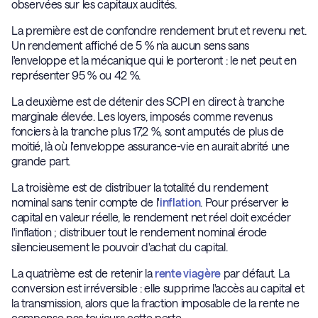
observées sur les capitaux audités.
La première est de confondre rendement brut et revenu net.
Un rendement affiché de 5 % n'a aucun sens sans
l'enveloppe et la mécanique qui le porteront : le net peut en
représenter 95 % ou 42 %.
La deuxième est de détenir des SCPI en direct à tranche
marginale élevée. Les loyers, imposés comme revenus
fonciers à la tranche plus 17,2 %, sont amputés de plus de
moitié, là où l'enveloppe assurance-vie en aurait abrité une
grande part.
La troisième est de distribuer la totalité du rendement
nominal sans tenir compte de l'
inflation
. Pour préserver le
capital en valeur réelle, le rendement net réel doit excéder
l'inflation ; distribuer tout le rendement nominal érode
silencieusement le pouvoir d'achat du capital.
La quatrième est de retenir la
rente viagère
par défaut. La
conversion est irréversible : elle supprime l'accès au capital et
la transmission, alors que la fraction imposable de la rente ne
compense pas toujours cette perte.