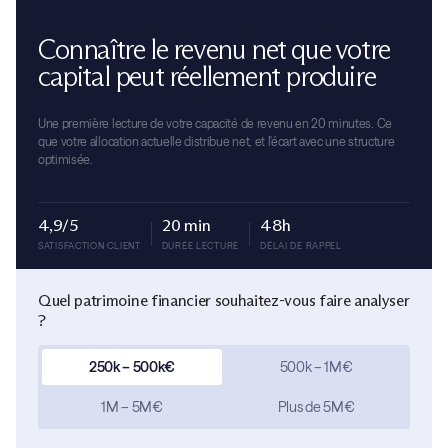
Connaître le revenu net que votre
capital peut réellement produire
Une première lecture de votre capacité de revenu en 20 minutes. Ce
que votre allocation actuelle distribue net, et l'écart avec une structure
optimisée.
4,9/5
20 min
48h
SATISFACTION CLIENT
DURÉE LECTURE
DÉLAI DE RAPPEL
Quel patrimoine financier souhaitez-vous faire analyser
?
250k – 500k€
500k – 1M€
1M – 5M€
Plus de 5M€