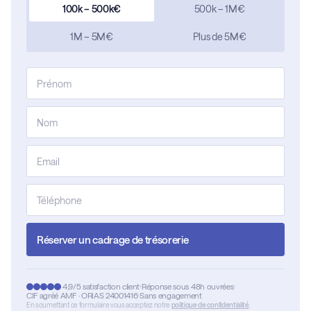
100k – 500k€
500k – 1M€
1M – 5M€
Plus de 5M€
Réserver un cadrage de trésorerie
4,9/5 satisfaction client
Réponse sous 48h ouvrées
CIF agréé AMF · ORIAS 24001416
Sans engagement
En soumettant ce formulaire vous acceptez notre
politique de confidentialité
.