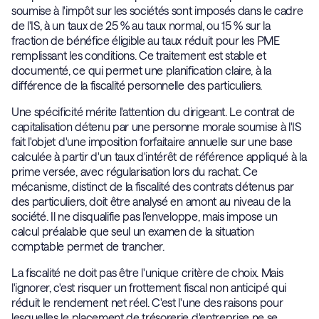
soumise à l'impôt sur les sociétés sont imposés dans le cadre
de l'IS, à un taux de 25 % au taux normal, ou 15 % sur la
fraction de bénéfice éligible au taux réduit pour les PME
remplissant les conditions. Ce traitement est stable et
documenté, ce qui permet une planification claire, à la
différence de la fiscalité personnelle des particuliers.
Une spécificité mérite l'attention du dirigeant. Le contrat de
capitalisation détenu par une personne morale soumise à l'IS
fait l'objet d'une imposition forfaitaire annuelle sur une base
calculée à partir d'un taux d'intérêt de référence appliqué à la
prime versée, avec régularisation lors du rachat. Ce
mécanisme, distinct de la fiscalité des contrats détenus par
des particuliers, doit être analysé en amont au niveau de la
société. Il ne disqualifie pas l'enveloppe, mais impose un
calcul préalable que seul un examen de la situation
comptable permet de trancher.
La fiscalité ne doit pas être l'unique critère de choix. Mais
l'ignorer, c'est risquer un frottement fiscal non anticipé qui
réduit le rendement net réel. C'est l'une des raisons pour
lesquelles le placement de trésorerie d'entreprise ne se