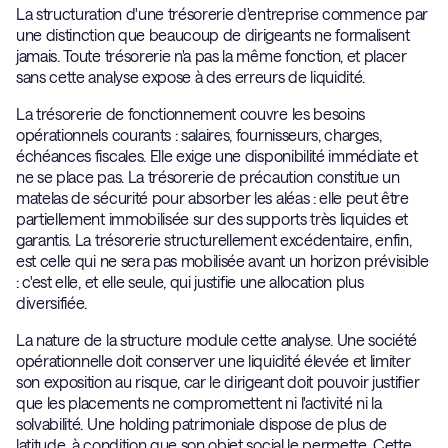
La structuration d'une trésorerie d'entreprise commence par
une distinction que beaucoup de dirigeants ne formalisent
jamais. Toute trésorerie n'a pas la même fonction, et placer
sans cette analyse expose à des erreurs de liquidité.
La trésorerie de fonctionnement couvre les besoins
opérationnels courants : salaires, fournisseurs, charges,
échéances fiscales. Elle exige une disponibilité immédiate et
ne se place pas. La trésorerie de précaution constitue un
matelas de sécurité pour absorber les aléas : elle peut être
partiellement immobilisée sur des supports très liquides et
garantis. La trésorerie structurellement excédentaire, enfin,
est celle qui ne sera pas mobilisée avant un horizon prévisible
: c'est elle, et elle seule, qui justifie une allocation plus
diversifiée.
La nature de la structure module cette analyse. Une société
opérationnelle doit conserver une liquidité élevée et limiter
son exposition au risque, car le dirigeant doit pouvoir justifier
que les placements ne compromettent ni l'activité ni la
solvabilité. Une holding patrimoniale dispose de plus de
latitude, à condition que son objet social le permette. Cette