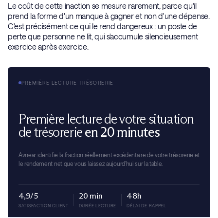
Le coût de cette inaction se mesure rarement, parce qu'il
prend la forme d'un manque à gagner et non d'une dépense.
C'est précisément ce qui le rend dangereux : un poste de
perte que personne ne lit, qui s'accumule silencieusement
exercice après exercice.
PREMIÈRE LECTURE TRÉSORERIE
Première lecture de votre situation
de trésorerie
en 20 minutes
Avnear identifie la fraction réellement excédentaire de votre trésorerie et
le rendement net que vous laissez aujourd'hui sur la table.
4,9/5
20 min
48h
SATISFACTION CLIENT
DURÉE LECTURE
DÉLAI DE RAPPEL