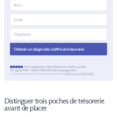
Obtenir un diagnostic chiffré de trésorerie
4,9/5 satisfaction client
Remise sous 48h ouvrées
CIF agréé AMF · ORIAS 24001416
Sans engagement
En soumettant ce formulaire vous acceptez notre
politique de confidentialité
.
Distinguer trois poches de trésorerie
avant de placer