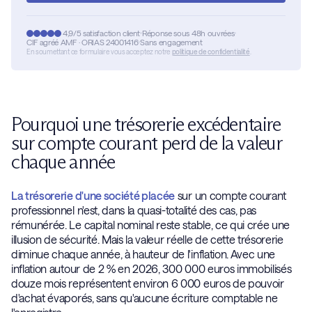
4,9/5 satisfaction client
Réponse sous 48h ouvrées
CIF agréé AMF · ORIAS 24001416
Sans engagement
En soumettant ce formulaire vous acceptez notre
politique de confidentialité
.
Pourquoi une trésorerie excédentaire
sur compte courant perd de la valeur
chaque année
La trésorerie d'une société placée
sur un compte courant
professionnel n'est, dans la quasi-totalité des cas, pas
rémunérée. Le capital nominal reste stable, ce qui crée une
illusion de sécurité. Mais la valeur réelle de cette trésorerie
diminue chaque année, à hauteur de l'inflation. Avec une
inflation autour de 2 % en 2026, 300 000 euros immobilisés
douze mois représentent environ 6 000 euros de pouvoir
d'achat évaporés, sans qu'aucune écriture comptable ne