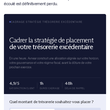
écoulé est définitivement perdu.
CADRAGE STRATÉGIE TRÉSORERIE EXCÉDENTAIRE
Cadrer la stratégie de placement
de votre trésorerie excédentaire
En une heure, Avnear construit une allocation alignée sur votre horizon,
votre gouvernance et votre régime fiscal, avant la clôture de votre
prochain exercice.
4,9/5
1h
48h
SATISFACTION CLIENT
DURÉE CADRAGE
DÉLAI DE RAPPEL
Quel montant de trésorerie souhaitez-vous placer ?