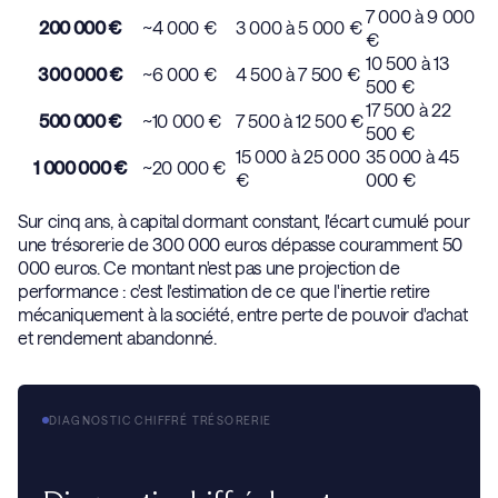
7 000 à 9 000
200 000 €
~4 000 €
3 000 à 5 000 €
€
10 500 à 13
300 000 €
~6 000 €
4 500 à 7 500 €
500 €
17 500 à 22
500 000 €
~10 000 €
7 500 à 12 500 €
500 €
15 000 à 25 000
35 000 à 45
1 000 000 €
~20 000 €
€
000 €
Sur cinq ans, à capital dormant constant, l'écart cumulé pour
une trésorerie de 300 000 euros dépasse couramment 50
000 euros. Ce montant n'est pas une projection de
performance : c'est l'estimation de ce que l'inertie retire
mécaniquement à la société, entre perte de pouvoir d'achat
et rendement abandonné.
DIAGNOSTIC CHIFFRÉ TRÉSORERIE