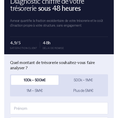
Diagnostic chiffré de votre
trésorerie
sous 48 heures
Avnear quantifie la fraction excédentaire de votre trésorerie et le coût
d'inaction propre à votre structure, sans engagement.
4,9/5
48h
SATISFACTION CLIENT
DÉLAI DE REMISE
Quel montant de trésorerie souhaitez-vous faire
analyser ?
100k – 500k€
500k – 1M€
1M – 5M€
Plus de 5M€