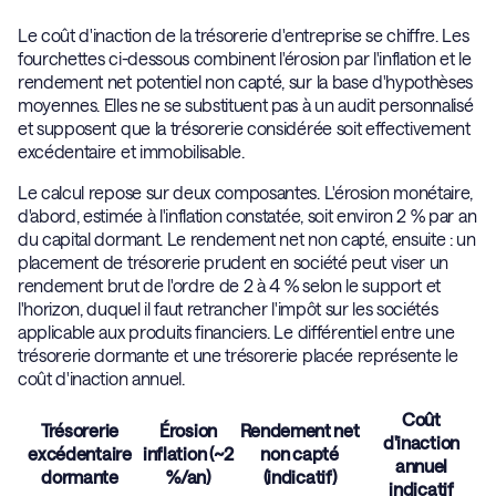
Le coût d'inaction de la trésorerie d'entreprise se chiffre. Les
fourchettes ci-dessous combinent l'érosion par l'inflation et le
rendement net potentiel non capté, sur la base d'hypothèses
moyennes. Elles ne se substituent pas à un audit personnalisé
et supposent que la trésorerie considérée soit effectivement
excédentaire et immobilisable.
Le calcul repose sur deux composantes. L'érosion monétaire,
d'abord, estimée à l'inflation constatée, soit environ 2 % par an
du capital dormant. Le rendement net non capté, ensuite : un
placement de trésorerie prudent en société peut viser un
rendement brut de l'ordre de 2 à 4 % selon le support et
l'horizon, duquel il faut retrancher l'impôt sur les sociétés
applicable aux produits financiers. Le différentiel entre une
trésorerie dormante et une trésorerie placée représente le
coût d'inaction annuel.
Coût
Trésorerie
Érosion
Rendement net
d'inaction
excédentaire
inflation (~2
non capté
annuel
dormante
%/an)
(indicatif)
indicatif