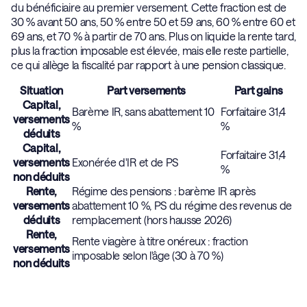
du bénéficiaire au premier versement. Cette fraction est de
30 % avant 50 ans, 50 % entre 50 et 59 ans, 60 % entre 60 et
69 ans, et 70 % à partir de 70 ans. Plus on liquide la rente tard,
plus la fraction imposable est élevée, mais elle reste partielle,
ce qui allège la fiscalité par rapport à une pension classique.
Situation
Part versements
Part gains
Capital,
Barème IR, sans abattement 10
Forfaitaire 31,4
versements
%
%
déduits
Capital,
Forfaitaire 31,4
versements
Exonérée d'IR et de PS
%
non déduits
Rente,
Régime des pensions : barème IR après
versements
abattement 10 %, PS du régime des revenus de
déduits
remplacement (hors hausse 2026)
Rente,
Rente viagère à titre onéreux : fraction
versements
imposable selon l'âge (30 à 70 %)
non déduits