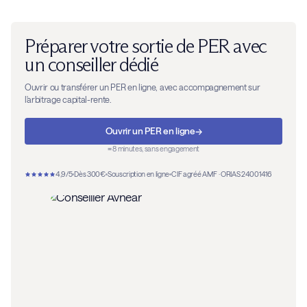
Préparer votre sortie de PER avec
un conseiller dédié
Ouvrir ou transférer un PER en ligne, avec accompagnement sur
l'arbitrage capital-rente.
→
Ouvrir un PER en ligne
≈ 8 minutes, sans engagement
4,9/5
Dès 300€
Souscription en ligne
CIF agréé AMF · ORIAS 24001416