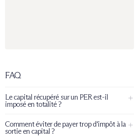
FAQ
Le capital récupéré sur un PER est-il
imposé en totalité ?
Non. Seule la
part correspondant aux versements déduits
Comment éviter de payer trop d'impôt à la
est imposée au barème de l'impôt sur le revenu. Les gains
sortie en capital ?
sont imposés séparément, à la fiscalité forfaitaire de 31,4 %. Si