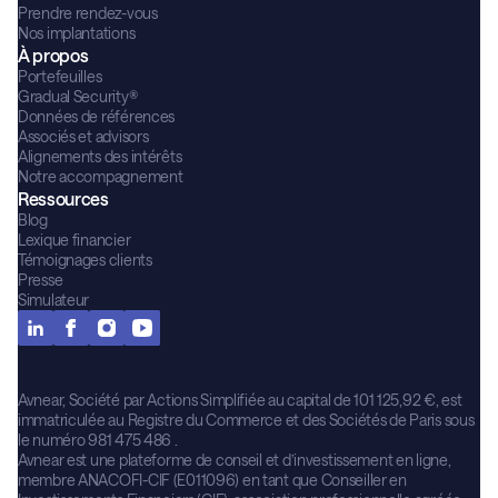
Prendre rendez-vous
Nos implantations
À propos
Portefeuilles
Gradual Security®
Données de références
Associés et advisors
Alignements des intérêts
Notre accompagnement
Ressources
Blog
Lexique financier
Témoignages clients
Presse
Simulateur
Avnear, Société par Actions Simplifiée au capital de 101 125,92 €, est
immatriculée au Registre du Commerce et des Sociétés de Paris sous
le numéro 981 475 486 .
Avnear est une plateforme de conseil et d’investissement en ligne,
membre ANACOFI-CIF (E011096) en tant que Conseiller en