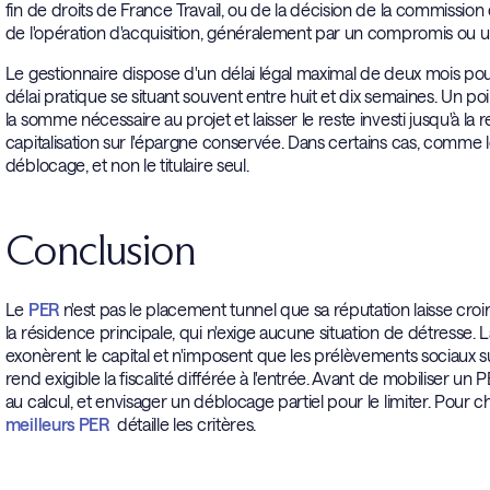
fin de droits de France Travail, ou de la décision de la commission 
de l'opération d'acquisition, généralement par un compromis ou u
Le gestionnaire dispose d'un délai légal maximal de deux mois pou
délai pratique se situant souvent entre huit et dix semaines. Un poi
la somme nécessaire au projet et laisser le reste investi jusqu'à la ret
capitalisation sur l'épargne conservée. Dans certains cas, comme 
déblocage, et non le titulaire seul.
Conclusion
Le
PER
n'est pas le placement tunnel que sa réputation laisse croire 
la résidence principale, qui n'exige aucune situation de détresse. La
exonèrent le capital et n'imposent que les prélèvements sociaux s
rend exigible la fiscalité différée à l'entrée. Avant de mobiliser un 
au calcul, et envisager un déblocage partiel pour le limiter. Pour c
meilleurs PER
détaille les critères.