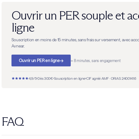
Ouvrir un PER souple et ac
ligne
Souscription en moins de 15 minutes, sans frais sur versement, avec 
Avnear.
→
Ouvrir un PER en ligne
≈ 8 minutes, sans engagement
4,9/5
Dès 300€
Souscription en ligne
CIF agréé AMF · ORIAS 24001416
FAQ