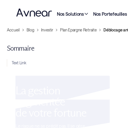
Nos Solutions
Nos Portefeuilles
Accueil
Blog
Investir
Plan Epargne Retraite
Déblocage anti
Sommaire
Text Link
La gestion
augmentée
de votre fortune
Le risque ne se prédit pas. Il se gère