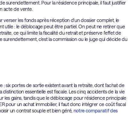
de surendettement. Pour la résidence principale, il faut justifier
n acte de vente.
r verser les fonds après réception d'un dossier complet, le
nt utile : le déblocage peut être partiel. On peut ne retirer que
raite, ce qui limite la fiscalité du retrait et préserve l'effet de
le surendettement, c'est la commission ou le juge qui décide du
: six portes de sortie existent avant la retraite, dont l'achat de
 distinction essentielle est fiscale. Les cinq accidents de la vie
ur les gains, tandis que le déblocage pour résidence principale
PER pour un achat immobilier, il faut donc intégrer ce coût fiscal
hoisir un contrat souple et bien géré,
notre comparatif des