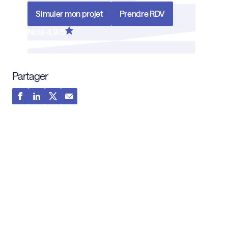
Simuler mon projet
Prendre RDV
Noté 4,9/5
Partager