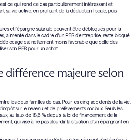
'est ce qui rend ce cas particulièrement intéressant et
sa vie active, en profitant de la déduction fiscale, puis
aires et l'épargne salariale peuvent être débloqués pour la
s, alimenté dans le cadre d'un PER d'entreprise, reste bloqué
 ce déblocage est nettement moins favorable que celle des
iliser son PER pour un achat.
ne différence majeure selon
ntre les deux familles de cas. Pour les cinq accidents de la vie,
'impôt sur le revenu et de prélèvements sociaux. Seuls les
ux, au taux de 18,6 % depuis la loi de financement de la
ment, qui vise à ne pas alourdir la situation d'un épargnant en
 inverse. Les versements déduits à l'entrée sont réintégrés au