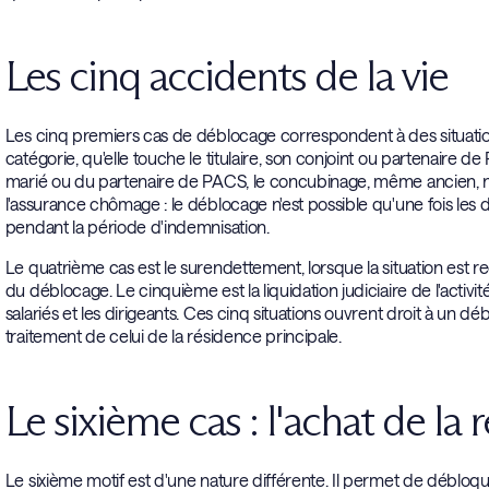
Les cinq accidents de la vie
Les cinq premiers cas de déblocage correspondent à des situation
catégorie, qu'elle touche le titulaire, son conjoint ou partenaire 
marié ou du partenaire de PACS, le concubinage, même ancien, n'ouv
l'assurance chômage : le déblocage n'est possible qu'une fois les dr
pendant la période d'indemnisation.
Le quatrième cas est le surendettement, lorsque la situation es
du déblocage. Le cinquième est la liquidation judiciaire de l'activi
salariés et les dirigeants. Ces cinq situations ouvrent droit à un dé
traitement de celui de la résidence principale.
Le sixième cas : l'achat de la
Le sixième motif est d'une nature différente. Il permet de débloqu