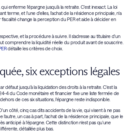
ui enferme l'épargne jusqu'à la retraite. C'est inexact. La loi
 terme, et l'une d'elles, l'achat de la résidence principale, n'a
ur fiscalité change la perception du PER et aide à décider en
espective, et la procédure à suivre. Il s'adresse au titulaire d'un
ut comprendre la liquidité réelle du produit avant de souscrire.
 PER
détaille les critères de choix.
quée, six exceptions légales
ut jusqu'à la liquidation des droits à la retraite. C'est la
L.224-4 du Code monétaire et financier fixe une liste fermée de
dehors de ces six situations, l'épargne reste indisponible.
D'un côté, cinq cas dits accidents de la vie, qui visent à ne pas
autre, un cas à part, l'achat de la résidence principale, que le
s anticipé à l'épargne. Cette distinction n'est pas qu'une
férente, détaillée plus bas.