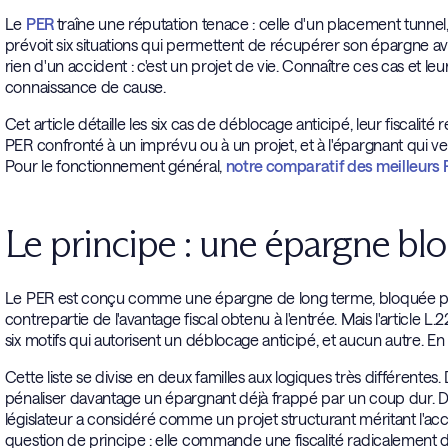
Le
PER
traîne une réputation tenace : celle d'un placement tunnel, q
prévoit six situations qui permettent de récupérer son épargne avant
rien d'un accident : c'est un projet de vie. Connaître ces cas et le
connaissance de cause.
Cet article détaille les six cas de déblocage anticipé, leur fiscalité r
PER confronté à un imprévu ou à un projet, et à l'épargnant qui ve
Pour le fonctionnement général,
notre comparatif des meilleurs
Le principe : une épargne blo
Le PER est conçu comme une épargne de long terme, bloquée par défa
contrepartie de l'avantage fiscal obtenu à l'entrée. Mais l'article 
six motifs qui autorisent un déblocage anticipé, et aucun autre. En 
Cette liste se divise en deux familles aux logiques très différentes. 
pénaliser davantage un épargnant déjà frappé par un coup dur. De l'
législateur a considéré comme un projet structurant méritant l'accè
question de principe : elle commande une fiscalité radicalement dif