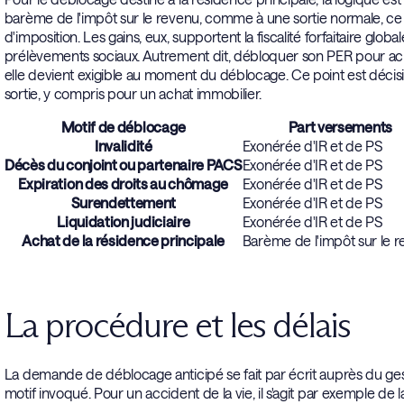
barème de l'impôt sur le revenu, comme à une sortie normale, ce
d'imposition. Les gains, eux, supportent la fiscalité forfaitaire glob
prélèvements sociaux. Autrement dit, débloquer son PER pour achete
elle devient exigible au moment du déblocage. Ce point est décisif et
sortie, y compris pour un achat immobilier.
Motif de déblocage
Part versements
Invalidité
Exonérée d'IR et de PS
Décès du conjoint ou partenaire PACS
Exonérée d'IR et de PS
Expiration des droits au chômage
Exonérée d'IR et de PS
Surendettement
Exonérée d'IR et de PS
Liquidation judiciaire
Exonérée d'IR et de PS
Achat de la résidence principale
Barème de l'impôt sur le 
La procédure et les délais
La demande de déblocage anticipé se fait par écrit auprès du ges
motif invoqué. Pour un accident de la vie, il s'agit par exemple de la 