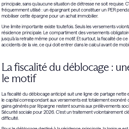
principale, sans qu'aucune situation de détresse ne soit requise. C
fréquemment utilisé : un épargnant peut constituer un PER pendant 
mobiliser cette épargne pour un achat immobilier.
Une limite importante existe toutefois. Seuls les versements volont
résidence principale. Le compartiment des versements obligatoire
jusqu'à la retraite même pour ce motif. Et surtout, la fiscalité de
accidents de la vie, ce qui doit entrer dans le calcul avant de mob
La fiscalité du déblocage : u
le motif
La fiscalité du déblocage anticipé suit une ligne de partage nette e
le capital correspondant aux versements est totalement exonéré d
gains générés par l'épargne restent soumis aux prélèvements socia
Sécurité sociale pour 2026. C'est un traitement volontairement clé
difficulté.
Pour le déblocage destiné à la résidence principale, la logique est