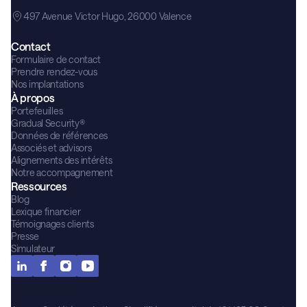
497 Avenue Victor Hugo, 26000 Valence
Contact
Formulaire de contact
Prendre rendez-vous
Nos implantations
À propos
Portefeuilles
Gradual Security®
Données de références
Associés et advisors
Alignements des intérêts
Notre accompagnement
Ressources
Blog
Lexique financier
Témoignages clients
Presse
Simulateur