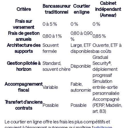
Cabinet
Bancassureur
Courtier
Critère
indépendant
traditionnel
en ligne
(Avnear)
Frais sur
0 à 5 %
0 %
0 %
versement
Frais de gestion
0,80 à 0,90
0,80 à 1 %
0,85 %
annuels
%
Architecture des
Souvent
Large, ETF
Ouverte, ETF à
supports
fermée
disponibles
bas coûts
Gradual
Gestion pilotée à
Standard,
Security®,
Disponible
horizon
souvent chère
déploiement
progressif
Simulation
Accompagnement
Faible,
Variable
entrée-sortie
fiscal
autonomie
personnalisée
Accompagné
Transfert d'anciens
Possible
Possible
(PERP, Madelin,
contrats
art. 83)
Le courtier en ligne offre les frais les plus compétitifs et
convient à l'épargnant autonome qui maîtrise l'
arbitrage