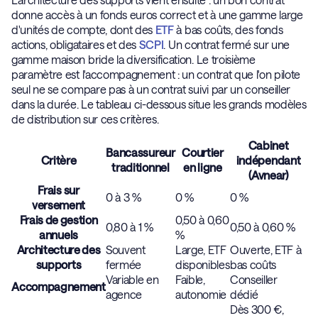
donne accès à un fonds euros correct et à une gamme large
d'unités de compte, dont des
ETF
à bas coûts, des fonds
actions, obligataires et des
SCPI
. Un contrat fermé sur une
gamme maison bride la diversification. Le troisième
paramètre est l'accompagnement : un contrat que l'on pilote
seul ne se compare pas à un contrat suivi par un conseiller
dans la durée. Le tableau ci-dessous situe les grands modèles
de distribution sur ces critères.
Cabinet
Bancassureur
Courtier
Critère
indépendant
traditionnel
en ligne
(Avnear)
Frais sur
0 à 3 %
0 %
0 %
versement
Frais de gestion
0,50 à 0,60
0,80 à 1 %
0,50 à 0,60 %
annuels
%
Architecture des
Souvent
Large, ETF
Ouverte, ETF à
supports
fermée
disponibles
bas coûts
Variable en
Faible,
Conseiller
Accompagnement
agence
autonomie
dédié
Dès 300 €,