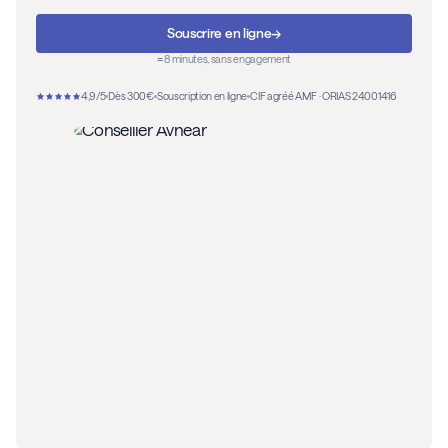
→
Souscrire en ligne
≈ 8 minutes, sans engagement
4,9/5
Dès 300€
Souscription en ligne
CIF agréé AMF · ORIAS 24001416