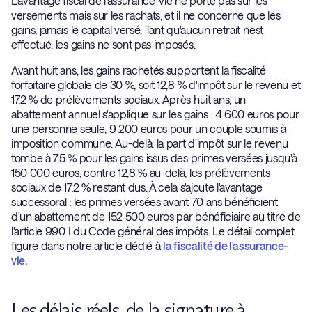
L'avantage fiscal de l'assurance-vie ne porte pas sur les
versements mais sur les rachats, et il ne concerne que les
gains, jamais le capital versé. Tant qu'aucun retrait n'est
effectué, les gains ne sont pas imposés.
Avant huit ans, les gains rachetés supportent la fiscalité
forfaitaire globale de 30 %, soit 12,8 % d'impôt sur le revenu et
17,2 % de prélèvements sociaux. Après huit ans, un
abattement annuel s'applique sur les gains : 4 600 euros pour
une personne seule, 9 200 euros pour un couple soumis à
imposition commune. Au-delà, la part d'impôt sur le revenu
tombe à 7,5 % pour les gains issus des primes versées jusqu'à
150 000 euros, contre 12,8 % au-delà, les prélèvements
sociaux de 17,2 % restant dus. À cela s'ajoute l'avantage
successoral : les primes versées avant 70 ans bénéficient
d'un abattement de 152 500 euros par bénéficiaire au titre de
l'article 990 I du Code général des impôts. Le détail complet
figure dans notre article dédié à
la fiscalité de l'assurance-
vie.
Les délais réels, de la signature à