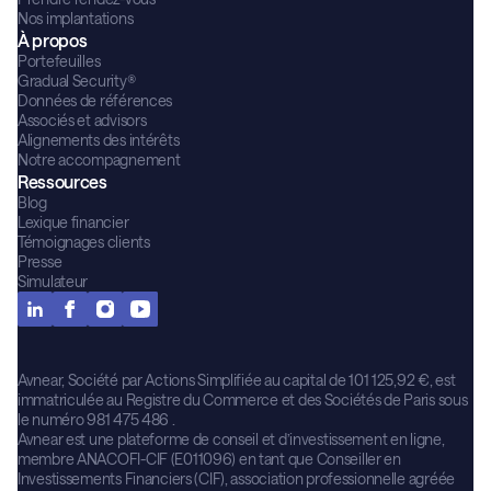
Nos implantations
À propos
Portefeuilles
Gradual Security®
Données de références
Associés et advisors
Alignements des intérêts
Notre accompagnement
Ressources
Blog
Lexique financier
Témoignages clients
Presse
Simulateur
Avnear, Société par Actions Simplifiée au capital de 101 125,92 €, est
immatriculée au Registre du Commerce et des Sociétés de Paris sous
le numéro 981 475 486 .
Avnear est une plateforme de conseil et d’investissement en ligne,
membre ANACOFI-CIF (E011096) en tant que Conseiller en
Investissements Financiers (CIF), association professionnelle agréée